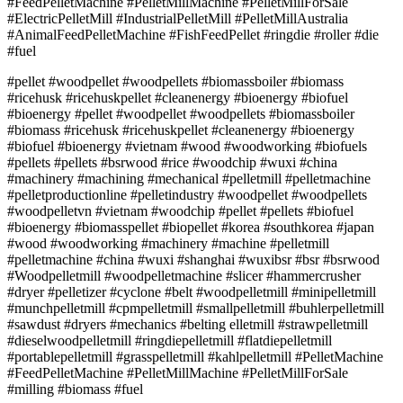
#FeedPelletMachine #PelletMillMachine #PelletMillForSale
#ElectricPelletMill #IndustrialPelletMill #PelletMillAustralia
#AnimalFeedPelletMachine #FishFeedPellet #ringdie #roller #die
#fuel
#pellet #woodpellet #woodpellets #biomassboiler #biomass
#ricehusk #ricehuskpellet #cleanenergy #bioenergy #biofuel
#bioenergy #pellet #woodpellet #woodpellets #biomassboiler
#biomass #ricehusk #ricehuskpellet #cleanenergy #bioenergy
#biofuel #bioenergy #vietnam #wood #woodworking #biofuels
#pellets #pellets #bsrwood #rice #woodchip #wuxi #china
#machinery #machining #mechanical #pelletmill #pelletmachine
#pelletproductionline #pelletindustry #woodpellet #woodpellets
#woodpelletvn #vietnam #woodchip #pellet #pellets #biofuel
#bioenergy #biomasspellet #biopellet #korea #southkorea #japan
#wood #woodworking #machinery #machine #pelletmill
#pelletmachine #china #wuxi #shanghai #wuxibsr #bsr #bsrwood
#Woodpelletmill #woodpelletmachine #slicer #hammercrusher
#dryer #pelletizer #cyclone #belt #woodpelletmill #minipelletmill
#munchpelletmill #cpmpelletmill #smallpelletmill #buhlerpelletmill
#sawdust #dryers #mechanics #belting elletmill #strawpelletmill
#dieselwoodpelletmill #ringdiepelletmill #flatdiepelletmill
#portablepelletmill #grasspelletmill #kahlpelletmill #PelletMachine
#FeedPelletMachine #PelletMillMachine #PelletMillForSale
#milling #biomass #fuel