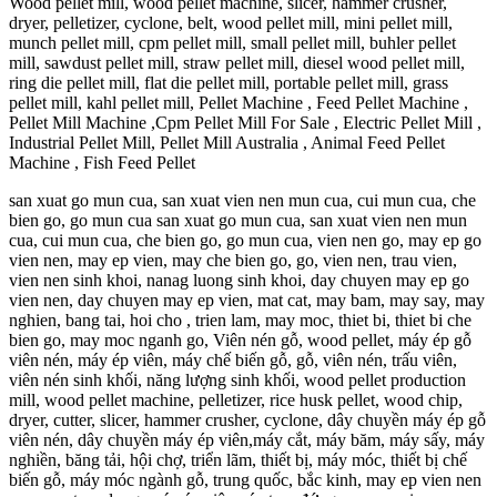
Wood pellet mill, wood pellet machine, slicer, hammer crusher,
dryer, pelletizer, cyclone, belt, wood pellet mill, mini pellet mill,
munch pellet mill, cpm pellet mill, small pellet mill, buhler pellet
mill, sawdust pellet mill, straw pellet mill, diesel wood pellet mill,
ring die pellet mill, flat die pellet mill, portable pellet mill, grass
pellet mill, kahl pellet mill, Pellet Machine , Feed Pellet Machine ,
Pellet Mill Machine ,Cpm Pellet Mill For Sale , Electric Pellet Mill ,
Industrial Pellet Mill, Pellet Mill Australia , Animal Feed Pellet
Machine , Fish Feed Pellet
san xuat go mun cua, san xuat vien nen mun cua, cui mun cua, che
bien go, go mun cua san xuat go mun cua, san xuat vien nen mun
cua, cui mun cua, che bien go, go mun cua, vien nen go, may ep go
vien nen, may ep vien, may che bien go, go, vien nen, trau vien,
vien nen sinh khoi, nanag luong sinh khoi, day chuyen may ep go
vien nen, day chuyen may ep vien, mat cat, may bam, may say, may
nghien, bang tai, hoi cho , trien lam, may moc, thiet bi, thiet bi che
bien go, may moc nganh go, Viên nén gỗ, wood pellet, máy ép gỗ
viên nén, máy ép viên, máy chế biến gỗ, gỗ, viên nén, trấu viên,
viên nén sinh khối, năng lượng sinh khối, wood pellet production
mill, wood pellet machine, pelletizer, rice husk pellet, wood chip,
dryer, cutter, slicer, hammer crusher, cyclone, dây chuyền máy ép gỗ
viên nén, dây chuyền máy ép viên,máy cắt, máy băm, máy sấy, máy
nghiền, băng tải, hội chợ, triển lãm, thiết bị, máy móc, thiết bị chế
biến gỗ, máy móc ngành gỗ, trung quốc, bắc kinh, may ep vien nen