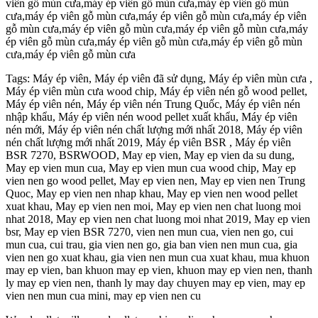
viên gỗ mùn cưa,máy ép viên gỗ mùn cưa,máy ép viên gỗ mùn
cưa,máy ép viên gỗ mùn cưa,máy ép viên gỗ mùn cưa,máy ép viên
gỗ mùn cưa,máy ép viên gỗ mùn cưa,máy ép viên gỗ mùn cưa,máy
ép viên gỗ mùn cưa,máy ép viên gỗ mùn cưa,máy ép viên gỗ mùn
cưa,máy ép viên gỗ mùn cưa
Tags: Máy ép viên, Máy ép viên đã sử dụng, Máy ép viên mùn cưa ,
Máy ép viên mùn cưa wood chip, Máy ép viên nén gỗ wood pellet,
Máy ép viên nén, Máy ép viên nén Trung Quốc, Máy ép viên nén
nhập khẩu, Máy ép viên nén wood pellet xuất khẩu, Máy ép viên
nén mới, Máy ép viên nén chất lượng mới nhất 2018, Máy ép viên
nén chất lượng mới nhất 2019, Máy ép viên BSR , Máy ép viên
BSR 7270, BSRWOOD, May ep vien, May ep vien da su dung,
May ep vien mun cua, May ep vien mun cua wood chip, May ep
vien nen go wood pellet, May ep vien nen, May ep vien nen Trung
Quoc, May ep vien nen nhap khau, May ep vien nen wood pellet
xuat khau, May ep vien nen moi, May ep vien nen chat luong moi
nhat 2018, May ep vien nen chat luong moi nhat 2019, May ep vien
bsr, May ep vien BSR 7270, vien nen mun cua, vien nen go, cui
mun cua, cui trau, gia vien nen go, gia ban vien nen mun cua, gia
vien nen go xuat khau, gia vien nen mun cua xuat khau, mua khuon
may ep vien, ban khuon may ep vien, khuon may ep vien nen, thanh
ly may ep vien nen, thanh ly may day chuyen may ep vien, may ep
vien nen mun cua mini, may ep vien nen cu