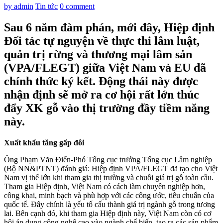
by admin
Tin tức
0 comment
Sau 6 năm đàm phán, mới đây, Hiệp định
Đối tác tự nguyện về thực thi lâm luật,
quản trị rừng và thương mại lâm sản
(VPA/FLEGT) giữa Việt Nam và EU đã
chính thức ký kết. Động thái này được
nhận định sẽ mở ra cơ hội rất lớn thúc
đẩy XK gỗ vào thị trường đầy tiềm năng
này.
Xuất khẩu tăng gấp đôi
Ông Phạm Văn Điển-Phó Tổng cục trưởng Tổng cục Lâm nghiệp
(Bộ NN&PTNT) đánh giá: Hiệp định VPA/FLEGT đã tạo cho Việt
Nam vị thế lớn khi tham gia thị trường và chuỗi giá trị gỗ toàn cầu.
Tham gia Hiệp định, Việt Nam có cách làm chuyên nghiệp hơn,
công khai, minh bạch và phù hợp với các công ước, tiêu chuẩn của
quốc tế. Đây chính là yếu tố cấu thành giá trị ngành gỗ trong tương
lai. Bên cạnh đó, khi tham gia Hiệp định này, Việt Nam còn có cơ
hội áp dụng công nghệ cao vào ngành chế biến, tạo ra các sản phẩm