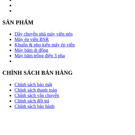
SẢN PHẨM
Dây chuyền nhà máy viên nén
Máy ép viên BSR
Khuôn & phụ kiện máy ép viên
Máy băm di động
Máy băm trống điện 3 pha
CHÍNH SÁCH BÁN HÀNG
Chính sách bảo mật
Chính sách thanh toán
Chính sách vận chuyển
Chính sách đổi trả
Chính sách bảo hành