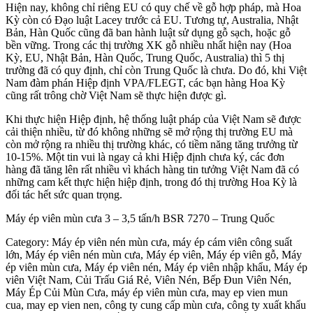
Hiện nay, không chỉ riêng EU có quy chế về gỗ hợp pháp, mà Hoa
Kỳ còn có Đạo luật Lacey trước cả EU. Tương tự, Australia, Nhật
Bản, Hàn Quốc cũng đã ban hành luật sử dụng gỗ sạch, hoặc gỗ
bền vững. Trong các thị trường XK gỗ nhiều nhất hiện nay (Hoa
Kỳ, EU, Nhật Bản, Hàn Quốc, Trung Quốc, Australia) thì 5 thị
trường đã có quy định, chỉ còn Trung Quốc là chưa. Do đó, khi Việt
Nam đàm phán Hiệp định VPA/FLEGT, các bạn hàng Hoa Kỳ
cũng rất trông chờ Việt Nam sẽ thực hiện được gì.
Khi thực hiện Hiệp định, hệ thống luật pháp của Việt Nam sẽ được
cải thiện nhiều, từ đó không những sẽ mở rộng thị trường EU mà
còn mở rộng ra nhiều thị trường khác, có tiềm năng tăng trưởng từ
10-15%. Một tin vui là ngay cả khi Hiệp định chưa ký, các đơn
hàng đã tăng lên rất nhiều vì khách hàng tin tưởng Việt Nam đã có
những cam kết thực hiện hiệp định, trong đó thị trường Hoa Kỳ là
đối tác hết sức quan trọng.
Máy ép viên mùn cưa 3 – 3,5 tấn/h BSR 7270 – Trung Quốc
Category: Máy ép viên nén mùn cưa, máy ép cám viên công suất
lớn, Máy ép viên nén mùn cưa, Máy ép viên, Máy ép viên gỗ, Máy
ép viên mùn cưa, Máy ép viên nén, Máy ép viên nhập khẩu, Máy ép
viên Việt Nam, Củi Trấu Giá Rẻ, Viên Nén, Bếp Đun Viên Nén,
Máy Ép Củi Mùn Cưa, máy ép viên mùn cưa, may ep vien mun
cua, may ep vien nen, công ty cung cấp mùn cưa, công ty xuất khẩu