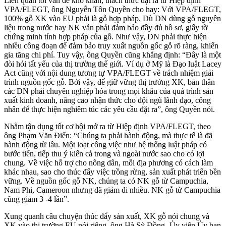
Liên quan tới vấn đề khó khăn, thách thức đặt ra từ Hiệp định
VPA/FLEGT, ông Nguyễn Tôn Quyền cho hay: Với VPA/FLEGT,
100% gỗ XK vào EU phải là gỗ hợp pháp. Dù DN dùng gỗ nguyên
liệu trong nước hay NK vẫn phải đảm bảo đầy đủ hồ sơ, giấy tờ
chứng minh tính hợp pháp của gỗ. Như vậy, DN phải thực hiện
nhiều công đoạn để đảm bảo truy xuất nguồn gốc gỗ rõ ràng, khiến
gia tăng chi phí. Tuy vậy, ông Quyền cũng khẳng định: “Đây là một
đòi hỏi tất yếu của thị trường thế giới. Ví dụ ở Mỹ là Đạo luật Lacey
Act cũng với nội dung tương tự VPA/FLEGT về trách nhiệm giải
trình nguồn gốc gỗ. Bởi vậy, để giữ vững thị trường XK, bản thân
các DN phải chuyên nghiệp hóa trong mọi khâu của quá trình sản
xuất kinh doanh, nâng cao nhận thức cho đội ngũ lãnh đạo, công
nhân để thực hiện nghiêm túc các yêu cầu đặt ra”, ông Quyền nói.
Nhằm tận dụng tốt cơ hội mở ra từ Hiệp định VPA/FLEGT, theo
ông Phạm Văn Điển: “Chúng ta phải hành động, mà thực tế là đã
hành động từ lâu. Một loạt công việc như hệ thống luật pháp có
bước tiến, tiếp thu ý kiến cả trong và ngoài nước sao cho có lợi
chung. Về việc hỗ trợ cho nông dân, mỗi địa phương có cách làm
khác nhau, sao cho thúc đẩy việc trồng rừng, sản xuất phát triển bền
vững. Về nguồn gốc gỗ NK, chúng ta có NK gỗ từ Campuchia,
Nam Phi, Cameroon nhưng đã giảm đi nhiều. NK gỗ từ Campuchia
cũng giảm 3 -4 lần”.
Xung quanh câu chuyện thúc đẩy sản xuất, XK gỗ nói chung và
XK vào thị trường EU nói riêng, ông Hà Sỹ Đồng- Ủy viên Ủy ban