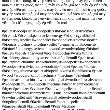
mun cua truc dung, máy ép viên nén trục đứng, may ep vien nen
mun cua trung quoc, thanh lý máy ép viên, giá bán máy ép viên nén,
máy ép viên nén trung quốc, máy ép viên nén mùn cưa trung quốc,
máy ép viên nén gỗ, giá máy ép viên nén, giá viên nén gỗ, giá máy
ép viên nén, khuôn máy ép viên nén, sinh khối việt nam, máy ép
viên nén chất lượng, máy ép viên nén mới
#pellet #woodpellet #woodpellets #biomassboiler #biomass
#ricehusk #ricehuskpellet #cleanenergy #bioenergy #biofuel
#bioenergy #pellet #woodpellet #woodpellets #biomassboiler
#biomass #ricehusk #ricehuskpellet #cleanenergy #bioenergy
#biofuel #bioenergy #vietnam #wood #woodworking #biofuels
#pellets #pellets #bsrwood #rice #woodchip #wuxi #china
#machinery #machining #mechanical #pelletmill #pelletmachine
#pelletproductionline #pelletindustry #woodpellet #woodpellets
#woodpelletvn #vietnam #woodchip #pellet #pellets #biofuel
#bioenergy #biomasspellet #biopellet #korea #southkorea #japan
#wood #woodworking #machinery #machine #pelletmill
#pelletmachine #china #wuxi #shanghai #wuxibsr #bsr #bsrwood
#Woodpelletmill #woodpelletmachine #slicer #hammercrusher
#dryer #pelletizer #cyclone #belt #woodpelletmill #minipelletmill
#munchpelletmill #cpmpelletmill #smallpelletmill #buhlerpelletmill
#sawdustpellet mill #strawpelletmill #dieselwoodpelletmill
#ringdiepelletmill #flatdiepelletmill #portablepellet mill
#grasspelletmill #kahlpelletmill #PelletMachine