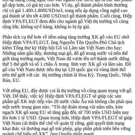
gỗ đẹp hơn, có giá trị cao hơn. Ví dụ, gỗ thành phẩm bình thường
chỉ có giá 1.400-1.800USD/m3, song nếu áp dụng công nghệ cao
giá thành sẽ lên tới 4.000 USD/m3 gỗ thành phẩm. Cuối cùng, Hiệp
định VPA/FLEGT đem đến cho ngành gỗ Việt thị trường vô cùng
rộng lớn, không sợ ế hàng, không lo bị ép giá.
Phân tích cụ thể hơn về tiềm năng tăng trưởng XK gỗ vào EU nhờ
Hiệp định VPA/FLEGT, ông Nguyễn Tôn Quyền-Phó Chủ tịch
kiêm Tổng thư ký Hiệp hội Gỗ và Lâm sản Việt Nam cho hay:
Những năm gần đây, thương mại gỗ, đồ gỗ trong nước và trên thế
giới tăng trưởng mạnh, Việt Nam đã vươn lên trở thành nước đứng
thứ 5 thế giới và số 1 châu Á trong lĩnh vực XK gỗ và lâm sản. Đồ
gỗ của Việt Nam được tiêu thụ tại 120 quốc gia và vùng lãnh thổ
trên thế giới với các thị trường chính là Hoa Kỳ, Trung Quốc, Nhật
Bản, EU.
Với riêng EU, đây được coi là thị trường vô cùng quan trọng với gỗ
Việt. Dễ thấy, việc ký Hiệp định VPA/FLEGT sẽ giúp các sản
phẩm gỗ XK trực tiếp vào 28 nước châu Âu mà không cần phải qua
một nước trung gian nào. “Tôi dự đoán trong vài năm nữa, kim
ngạch XK gỗ sang EU sẽ tăng gấp đôi, từ 700 triệu USD hiện nay
lên hơn 1 tỷ USD. Quan trọng hơn, Hiệp định VPA/FLEGT sẽ giúp
Việt Nam cải thiện thể chế về quản lý rừng, giải quyết tình trạng
khai thác và thương mại gỗ trái phép, góp phần phát triển bền vững
ngành chế biến gỗ XK”, ông Quyền nhấn mạnh.