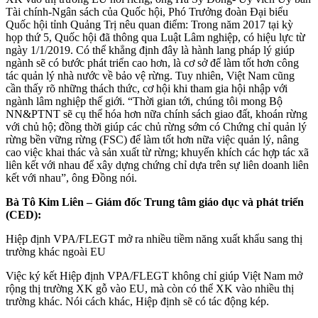
Tài chính-Ngân sách của Quốc hội, Phó Trưởng đoàn Đại biểu
Quốc hội tỉnh Quảng Trị nêu quan điểm: Trong năm 2017 tại kỳ
họp thứ 5, Quốc hội đã thông qua Luật Lâm nghiệp, có hiệu lực từ
ngày 1/1/2019. Có thể khẳng định đây là hành lang pháp lý giúp
ngành sẽ có bước phát triển cao hơn, là cơ sở để làm tốt hơn công
tác quản lý nhà nước về bảo vệ rừng. Tuy nhiên, Việt Nam cũng
cần thấy rõ những thách thức, cơ hội khi tham gia hội nhập với
ngành lâm nghiệp thế giới. “Thời gian tới, chúng tôi mong Bộ
NN&PTNT sẽ cụ thể hóa hơn nữa chính sách giao đất, khoán rừng
với chủ hộ; đồng thời giúp các chủ rừng sớm có Chứng chỉ quản lý
rừng bền vững rừng (FSC) để làm tốt hơn nữa việc quản lý, nâng
cao việc khai thác và sản xuất từ rừng; khuyến khích các hợp tác xã
liên kết với nhau để xây dựng chứng chỉ dựa trên sự liên doanh liên
kết với nhau”, ông Đồng nói.
Bà Tô Kim Liên – Giám đốc Trung tâm giáo dục và phát triển
(CED):
Hiệp định VPA/FLEGT mở ra nhiều tiềm năng xuất khẩu sang thị
trường khác ngoài EU
Việc ký kết Hiệp định VPA/FLEGT không chỉ giúp Việt Nam mở
rộng thị trường XK gỗ vào EU, mà còn có thể XK vào nhiều thị
trường khác. Nói cách khác, Hiệp định sẽ có tác động kép.