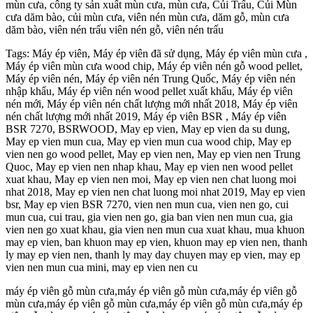
mùn cưa, công ty sản xuất mùn cưa, mùn cưa, Củi Trấu, Củi Mùn
cưa dăm bào, củi mùn cưa, viên nén mùn cưa, dăm gỗ, mùn cưa
dăm bào, viên nén trấu viên nén gỗ, viên nén trấu
Tags: Máy ép viên, Máy ép viên đã sử dụng, Máy ép viên mùn cưa ,
Máy ép viên mùn cưa wood chip, Máy ép viên nén gỗ wood pellet,
Máy ép viên nén, Máy ép viên nén Trung Quốc, Máy ép viên nén
nhập khẩu, Máy ép viên nén wood pellet xuất khẩu, Máy ép viên
nén mới, Máy ép viên nén chất lượng mới nhất 2018, Máy ép viên
nén chất lượng mới nhất 2019, Máy ép viên BSR , Máy ép viên
BSR 7270, BSRWOOD, May ep vien, May ep vien da su dung,
May ep vien mun cua, May ep vien mun cua wood chip, May ep
vien nen go wood pellet, May ep vien nen, May ep vien nen Trung
Quoc, May ep vien nen nhap khau, May ep vien nen wood pellet
xuat khau, May ep vien nen moi, May ep vien nen chat luong moi
nhat 2018, May ep vien nen chat luong moi nhat 2019, May ep vien
bsr, May ep vien BSR 7270, vien nen mun cua, vien nen go, cui
mun cua, cui trau, gia vien nen go, gia ban vien nen mun cua, gia
vien nen go xuat khau, gia vien nen mun cua xuat khau, mua khuon
may ep vien, ban khuon may ep vien, khuon may ep vien nen, thanh
ly may ep vien nen, thanh ly may day chuyen may ep vien, may ep
vien nen mun cua mini, may ep vien nen cu
máy ép viên gỗ mùn cưa,máy ép viên gỗ mùn cưa,máy ép viên gỗ
mùn cưa,máy ép viên gỗ mùn cưa,máy ép viên gỗ mùn cưa,máy ép