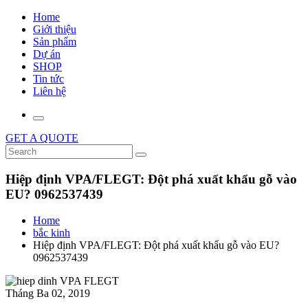
Home
Giới thiệu
Sản phẩm
Dự án
SHOP
Tin tức
Liên hệ
GET A QUOTE
Hiệp định VPA/FLEGT: Đột phá xuất khẩu gỗ vào
EU? 0962537439
Home
bắc kinh
Hiệp định VPA/FLEGT: Đột phá xuất khẩu gỗ vào EU?
0962537439
Tháng Ba 02, 2019