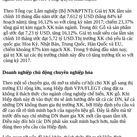
Theo Tổng cục Lâm nghiệp (Bộ NN&PTNT): Giá trị XK lâm sản
chính 10 tháng đầu năm ước đạt 7,612 tỷ USD (bằng 84% kế
hoạch năm); tăng 16,12% so với cùng kỳ năm 2017; chiếm 23,37%
tổng giá trị kim ngạch XK toàn ngành. Trong đó: Gỗ và sản phẩm
gỗ ước đạt 7,23 tỷ USD, tăng 16,12%. Giá trị xuất siêu của lâm sản
chính 10 tháng ước đạt 5,72 tỷ USD.Thị trường XK chủ yếu là các
quốc gia: Hoa Kỳ, Nhật Bản, Trung Quốc, Hàn Quốc và EU,
chiếm khoảng 87% kim ngạch XK. Trong 9 tháng đầu năm nay,
giá trị XK tại các thị trường chính này đều có tăng trưởng tốt so với
cùng kỳ 2017.
Doanh nghiệp chủ động chuyên nghiệp hóa
Theo một số chuyên gia, dù mở ra nhiều cơ hội cho XK gỗ sang thị
trường EU rộng lớn, song Hiệp định VPA/FLEGT cũng đặt ra
không ít thách thức cho ngành công nghiệp chế biến, XK gỗ. Khi
Hiệp định này đi vào thực thi sẽ ảnh hưởng đến tất cả các DN, kể cả
những DN không tham gia thị trường XK, bởi Hiệp định yêu cầu và
đề cao rất rõ tính minh bạch của nguyên liệu gỗ. Đây là điều mà từ
trước đến nay chỉ những DN tham gia XK mới cần quan tâm tới.
Điều này đòi hỏi các DN phải sản xuất minh bạch hơn, tuân thủ
đúng theo yêu cầu của Hiệp định.