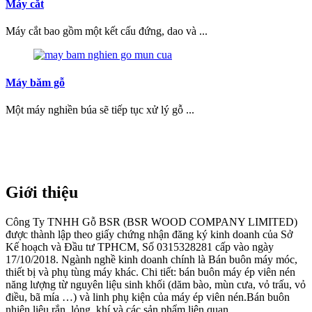
Máy cắt
Máy cắt bao gồm một kết cấu đứng, dao và ...
Máy băm gỗ
Một máy nghiền búa sẽ tiếp tục xử lý gỗ ...
Giới thiệu
Công Ty TNHH Gỗ BSR (BSR WOOD COMPANY LIMITED)
được thành lập theo giấy chứng nhận đăng ký kinh doanh của Sở
Kế hoạch và Đầu tư TPHCM, Số 0315328281 cấp vào ngày
17/10/2018. Ngành nghề kinh doanh chính là Bán buôn máy móc,
thiết bị và phụ tùng máy khác. Chi tiết: bán buôn máy ép viên nén
năng lượng từ nguyên liệu sinh khối (dăm bào, mùn cưa, vỏ trấu, vỏ
điều, bã mía …) và linh phụ kiện của máy ép viên nén.Bán buôn
nhiên liệu rắn, lỏng, khí và các sản phẩm liên quan.