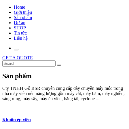
Home
Giới thiệu
Sản phẩm
Dự án
SHOP
Tin tức
Liên hệ
GET A QUOTE
Sản phẩm
Cty TNHH Gỗ BSR chuyên cung cấp dây chuyền máy móc trong
nhà máy viên nén năng lượng gồm máy cắt, máy băm, máy nghiền,
sàng rung, máy sấy, máy ép viên, băng tải, cyclone ...
Khuôn ép viên