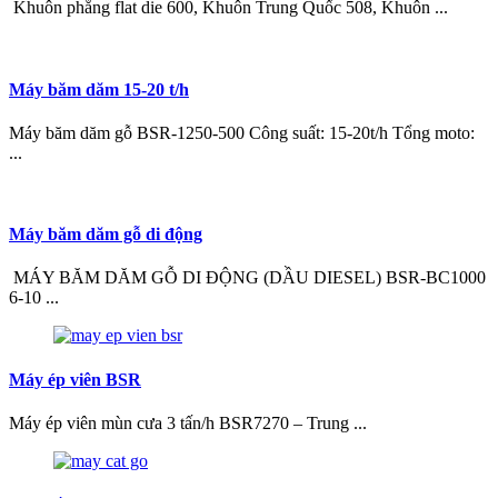
Khuôn phẳng flat die 600, Khuôn Trung Quốc 508, Khuôn ...
Máy băm dăm 15-20 t/h
Máy băm dăm gỗ BSR-1250-500 Công suất: 15-20t/h Tổng moto:
...
Máy băm dăm gỗ di động
MÁY BĂM DĂM GỖ DI ĐỘNG (DẦU DIESEL) BSR-BC1000
6-10 ...
Máy ép viên BSR
Máy ép viên mùn cưa 3 tấn/h BSR7270 – Trung ...