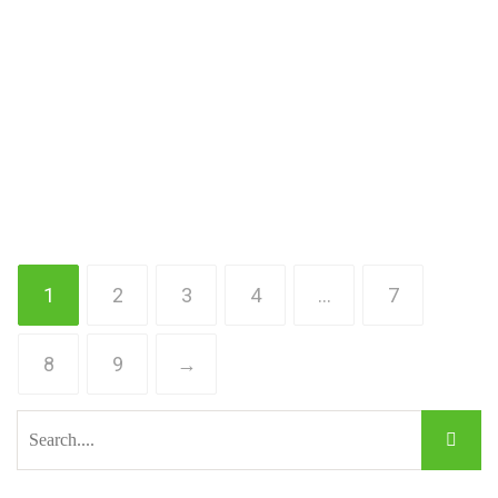
1
2
3
4
…
7
8
9
→