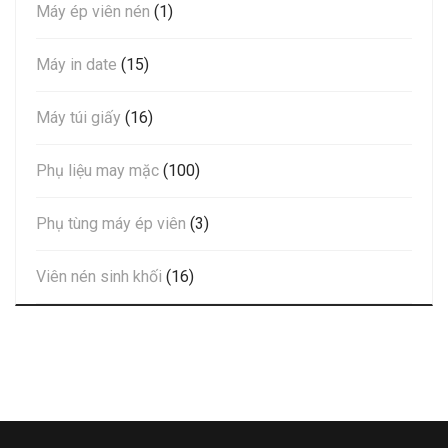
Máy ép viên nén
(1)
Máy in date
(15)
Máy túi giấy
(16)
Phụ liệu may mặc
(100)
Phụ tùng máy ép viên
(3)
Viên nén sinh khối
(16)