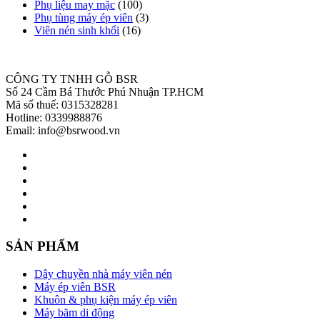
Phụ liệu may mặc
(100)
Phụ tùng máy ép viên
(3)
Viên nén sinh khối
(16)
CÔNG TY TNHH GỖ BSR
Số 24 Cầm Bá Thước Phú Nhuận TP.HCM
Mã số thuế: 0315328281
Hotline: 0339988876
Email: info@bsrwood.vn
SẢN PHẨM
Dây chuyền nhà máy viên nén
Máy ép viên BSR
Khuôn & phụ kiện máy ép viên
Máy băm di động