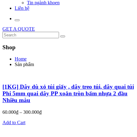
Tin ngành khoen
Liên hệ
GET A QUOTE
Shop
Home
Sản phẩm
[1KG] Dây dù xỏ túi giấy , dây treo túi, dây quai túi
Phi 5mm quai dây PP xoắn tròn bấm nhựa 2 đầu
Nhiều màu
60.000
₫
–
300.000
₫
Add to Cart