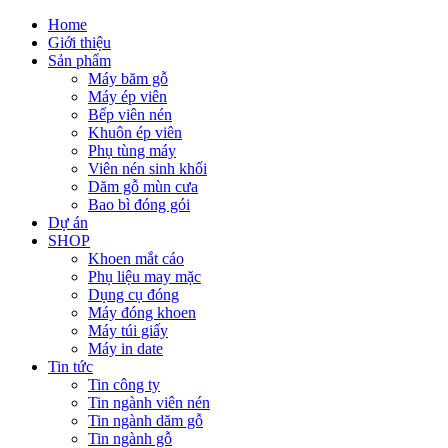
Home
Giới thiệu
Sản phẩm
Máy băm gỗ
Máy ép viên
Bếp viên nén
Khuôn ép viên
Phụ tùng máy
Viên nén sinh khối
Dăm gỗ mùn cưa
Bao bì đóng gói
Dự án
SHOP
Khoen mắt cáo
Phụ liệu may mặc
Dụng cụ đóng
Máy đóng khoen
Máy túi giấy
Máy in date
Tin tức
Tin công ty
Tin ngành viên nén
Tin ngành dăm gỗ
Tin ngành gỗ