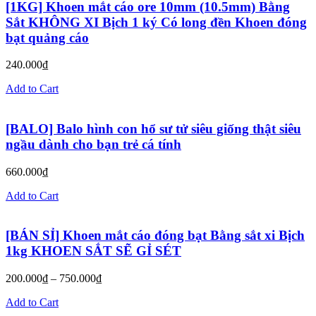
[1KG] Khoen mắt cáo ore 10mm (10.5mm) Bằng
Sắt KHÔNG XI Bịch 1 ký Có long đền Khoen đóng
bạt quảng cáo
240.000
₫
Add to Cart
[BALO] Balo hình con hổ sư tử siêu giống thật siêu
ngầu dành cho bạn trẻ cá tính
660.000
₫
Add to Cart
[BÁN SỈ] Khoen mắt cáo đóng bạt Bằng sắt xi Bịch
1kg KHOEN SẮT SẼ GỈ SÉT
200.000
₫
–
750.000
₫
Add to Cart