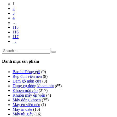
1
2
3
4
…
115
116
117
→
Danh mục sản phẩm
Bao bì Đóng gói
(9)
Bếp đun viên nén
(8)
Dăm gỗ mùn cưa
(3)
Dụng cụ đóng khoen nút
(85)
Khoen mắt cáo
(217)
Khuôn máy ép viên
(4)
Máy đóng khoen
(35)
Máy ép viên nén
(1)
Máy in date
(15)
Máy túi giấy
(16)