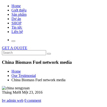
Home
Giới thiệu
Sản phẩm
Dự án
SHOP
Tin tức
Liên hệ
GET A QUOTE
China Biomass Fuel network media
Home
Our Testimonial
China Biomass Fuel network media
Tháng Mười Một 23, 2016
by admin web
0 comment