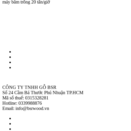
máy băm trống 20 tấn/giờ
CÔNG TY TNHH GỖ BSR
Số 24 Cầm Bá Thước Phú Nhuận TP.HCM
Mã số thuế: 0315328281
Hotline: 0339988876
Email: info@bsrwood.vn