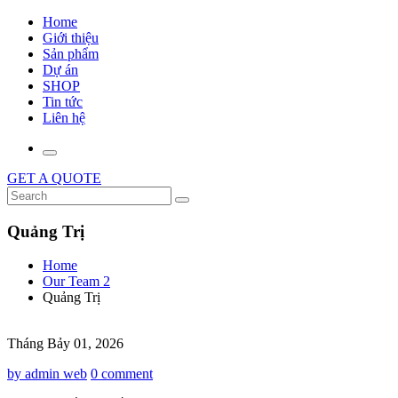
Home
Giới thiệu
Sản phẩm
Dự án
SHOP
Tin tức
Liên hệ
GET A QUOTE
Quảng Trị
Home
Our Team 2
Quảng Trị
Tháng Bảy 01, 2026
by admin web
0 comment