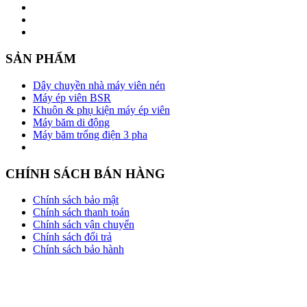
SẢN PHẨM
Dây chuyền nhà máy viên nén
Máy ép viên BSR
Khuôn & phụ kiện máy ép viên
Máy băm di động
Máy băm trống điện 3 pha
CHÍNH SÁCH BÁN HÀNG
Chính sách bảo mật
Chính sách thanh toán
Chính sách vận chuyển
Chính sách đổi trả
Chính sách bảo hành