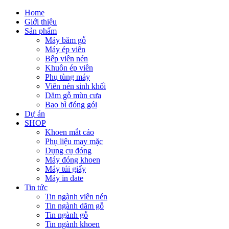
Home
Giới thiệu
Sản phẩm
Máy băm gỗ
Máy ép viên
Bếp viên nén
Khuôn ép viên
Phụ tùng máy
Viên nén sinh khối
Dăm gỗ mùn cưa
Bao bì đóng gói
Dự án
SHOP
Khoen mắt cáo
Phụ liệu may mặc
Dụng cụ đóng
Máy đóng khoen
Máy túi giấy
Máy in date
Tin tức
Tin ngành viên nén
Tin ngành dăm gỗ
Tin ngành gỗ
Tin ngành khoen