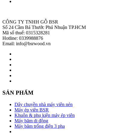
CÔNG TY TNHH GỖ BSR
Số 24 Cầm Bá Thước Phú Nhuận TP.HCM
Mã số thuế: 0315328281
Hotline: 0339988876
Email: info@bsrwood.vn
SẢN PHẨM
Dây chuyền nhà máy viên nén
Máy ép viên BSR
Khuôn & phụ kiện máy ép viên
Máy băm di động
Máy băm trống điện 3 pha