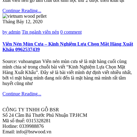
xuất viên nén gỗ làm chất đốt sinh học thứ 2 được triển khai tại
Continue Reading...
Tháng Bảy 12, 2020
by admin
Tin ngành viên nén
0 comment
Viên Nén Mùn Cưa – Kinh Nghiệm Lựa Chọn Mặt Hàng Xuất
Khẩu 0962537439
Source: vuhoangtan Viên nén mùn cưa sẽ là mặt hàng cuối cùng
mình chia sẻ trong chuỗi bài viết “Kinh Nghiệm Lựa Chọn Mặt
Hàng Xuất Khẩu”. Đây sẽ là bài viết mình dự định viết nhiều nhất,
bởi vì mặt hàng mình đang nói đến là mặt hàng mà mình rất tâm
huyết cũng như
Continue Reading...
CÔNG TY TNHH GỖ BSR
Số 24 Cầm Bá Thước Phú Nhuận TP.HCM
Mã số thuế: 0315328281
Hotline: 0339988876
Email: info@bsrwood.vn