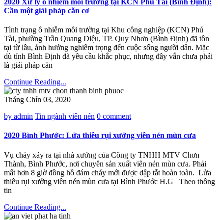
2020 Xử lý ô nhiễm môi trường tại KCN Phú Tài (Bình Định):
Cần một giải pháp căn cơ
Tình trạng ô nhiễm môi trường tại Khu công nghiệp (KCN) Phú
Tài, phường Trần Quang Diệu, TP. Quy Nhơn (Bình Định) đã tồn
tại từ lâu, ảnh hưởng nghiêm trọng đến cuộc sống người dân. Mặc
dù tỉnh Bình Định đã yêu cầu khắc phục, nhưng đây vẫn chưa phải
là giải pháp căn
Continue Reading...
Tháng Chín 03, 2020
by admin
Tin ngành viên nén
0 comment
2020 Bình Phước: Lửa thiêu rụi xưởng viên nén mùn cưa
Vụ cháy xảy ra tại nhà xưởng của Công ty TNHH MTV Chơn
Thành, Bình Phước, nơi chuyên sản xuất viên nén mùn cưa. Phải
mất hơn 8 giờ đồng hồ đám cháy mới được dập tắt hoàn toàn. Lửa
thiêu rụi xưởng viên nén mùn cưa tại Bình Phước H.G Theo thông
tin
Continue Reading...