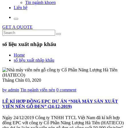
Tin ngành khoen
Liên hệ
GET A QUOTE
số liệu xuất nhập khẩu
Home
số liệu xuất nhập khẩu
Tháng Chín 03, 2020
by admin
Tin ngành viên nén
0 comment
LỄ KÍ HỢP ĐỒNG EPC DỰ ÁN “NHÀ MÁY SẢN XUẤT
VIÊN NÉN GỖ ĐEN” (24-12-2019)
Ngày 24/12/2019 Công ty TNHH TTCL Việt Nam đã kí kết hợp
đồng EPC với công ty Cổ Phần Năng Lượng Hà Tiên (HATIECO)
cho dự án “sản xuất viên nén gỗ đen có công suất 50.000 tấn/năm”