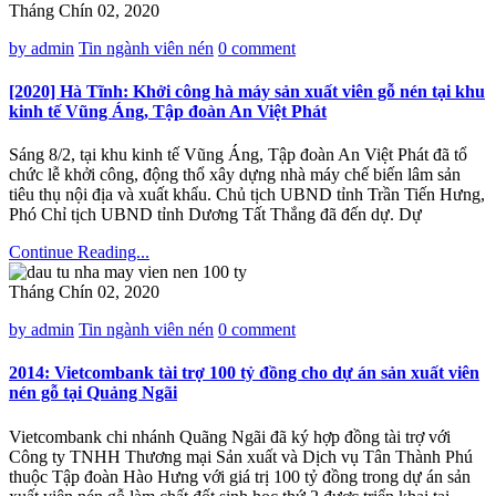
Tháng Chín 02, 2020
by admin
Tin ngành viên nén
0 comment
[2020] Hà Tĩnh: Khởi công hà máy sản xuất viên gỗ nén tại khu
kinh tế Vũng Áng, Tập đoàn An Việt Phát
Sáng 8/2, tại khu kinh tế Vũng Áng, Tập đoàn An Việt Phát đã tổ
chức lễ khởi công, động thổ xây dựng nhà máy chế biến lâm sản
tiêu thụ nội địa và xuất khẩu. Chủ tịch UBND tỉnh Trần Tiến Hưng,
Phó Chỉ tịch UBND tỉnh Dương Tất Thắng đã đến dự. Dự
Continue Reading...
Tháng Chín 02, 2020
by admin
Tin ngành viên nén
0 comment
2014: Vietcombank tài trợ 100 tỷ đồng cho dự án sản xuất viên
nén gỗ tại Quảng Ngãi
Vietcombank chi nhánh Quãng Ngãi đã ký hợp đồng tài trợ với
Công ty TNHH Thương mại Sản xuất và Dịch vụ Tân Thành Phú
thuộc Tập đoàn Hào Hưng với giá trị 100 tỷ đồng trong dự án sản