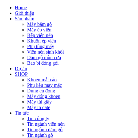
Home
Giới thiệu
Sản phẩm
Máy băm gỗ
Máy ép viên
Bếp viên nén
Khuôn ép viên
Phụ tùng máy
Viên nén sinh khối
Dăm gỗ mùn cưa
Bao bì đóng gói
Dự án
SHOP
Khoen mắt cáo
Phụ liệu may mặc
Dụng cụ đóng
Máy đóng khoen
Máy túi giấy
Máy in date
Tin tức
Tin công ty
Tin ngành viên nén
Tin ngành dăm gỗ
Tin ngành gỗ