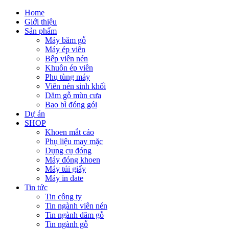
Home
Giới thiệu
Sản phẩm
Máy băm gỗ
Máy ép viên
Bếp viên nén
Khuôn ép viên
Phụ tùng máy
Viên nén sinh khối
Dăm gỗ mùn cưa
Bao bì đóng gói
Dự án
SHOP
Khoen mắt cáo
Phụ liệu may mặc
Dụng cụ đóng
Máy đóng khoen
Máy túi giấy
Máy in date
Tin tức
Tin công ty
Tin ngành viên nén
Tin ngành dăm gỗ
Tin ngành gỗ