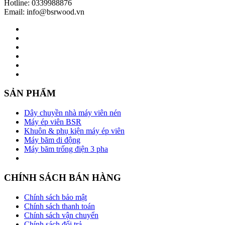
Hotline: 0339988876
Email: info@bsrwood.vn
SẢN PHẨM
Dây chuyền nhà máy viên nén
Máy ép viên BSR
Khuôn & phụ kiện máy ép viên
Máy băm di động
Máy băm trống điện 3 pha
CHÍNH SÁCH BÁN HÀNG
Chính sách bảo mật
Chính sách thanh toán
Chính sách vận chuyển
Chính sách đổi trả