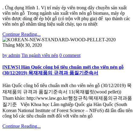
. Ứng dụng Hình 1. Vị trí máy ép viên trong dây chuyền sản xuất
viên nén gỗ Trong ngành sản xuất viên nén gỗ biomass, máy ép
viên được dùng để ép bột gỗ (có trộn với phụ gia) để tạo thành các
viên nén gỗ nhằm tăng hiệu suất cháy, tạo ra nhiệt
Continue Reading...
Tháng Một 30, 2020
by admin
Tin ngành viên nén
0 comment
[NEWS] Hàn Quốc công bố tiêu chuẩn mới cho viên nén gỗ
(30/12/2019) 목재제품의 규격과 품질기준속서
Hàn Quốc công bố tiêu chuẩn mới cho viên nén gỗ (30/12/2019) 목
재제품의 규격과 품질기준속서 11(목재펠릿(wood pellet))
Tham khảo: http://www.law.go.kr/행정규칙/목재제품의규격과품
질기준 Viện Khoa học Lâm nghiệp Quốc gia Hàn Quốc (South
Korean National Institute of Forest Science – NIFoS) đã lần đầu tiên
công bố các tiêu chuẩn mới đối với viên nén gỗ
Continue Reading...