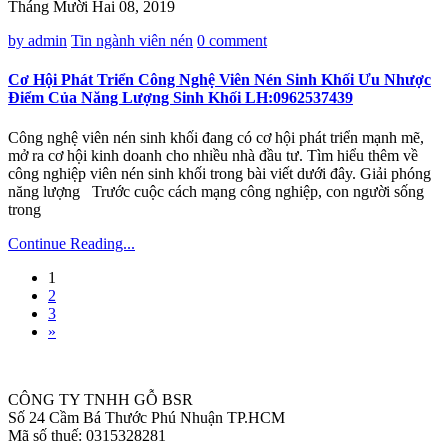
Tháng Mười Hai 08, 2019
by admin
Tin ngành viên nén
0 comment
Cơ Hội Phát Triển Công Nghệ Viên Nén Sinh Khối Ưu Nhược
Điểm Của Năng Lượng Sinh Khối LH:0962537439
Công nghệ viên nén sinh khối đang có cơ hội phát triển mạnh mẽ,
mở ra cơ hội kinh doanh cho nhiều nhà đầu tư. Tìm hiểu thêm về
công nghiệp viên nén sinh khối trong bài viết dưới đây. Giải phóng
năng lượng Trước cuộc cách mạng công nghiệp, con người sống
trong
Continue Reading...
1
2
3
»
CÔNG TY TNHH GỖ BSR
Số 24 Cầm Bá Thước Phú Nhuận TP.HCM
Mã số thuế: 0315328281