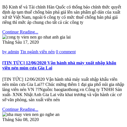
Bộ Kinh tế và Tài chính Hàn Quốc có thống báo chính thức quyết
định áp tạm thuế chống bán phá giá lên sản phẩm gỗ dán của xuất
xứ từ Việt Nam, ngoài 6 công ty có mức thuế chống bán phá giá
riêng thì mức áp chung cho tất cả các công ty
Continue Reading...
Tháng Sáu 17, 2020
by admin
Tin ngành viên nén
0 comment
[TIN TỨC] 12/06/2020 Vận hành nhà máy xuất nhập khẩu
viên nén mùn cưa Gia Lai
[TIN TỨC] 12/06/2020 Vận hành nhà máy xuất nhập khẩu viên
nén mùn cưa Gia Lai️?️? Chúc mừng thêm 1 đại gia phố núi gia nhập
làng viên nén VN ??Nguồn: baogiaothong.vn Công ty TNHH Sản
xuất- XNK Nhật Anh Gia Lai vừa khai trương và vận hành các cơ
sở văn phòng, sản xuất viên nén
Continue Reading...
Tháng Sáu 08, 2020