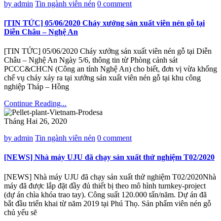
by admin
Tin ngành viên nén
0 comment
[TIN TỨC] 05/06/2020 Cháy xưởng sản xuất viên nén gỗ tại
Diễn Châu – Nghệ An
[TIN TỨC] 05/06/2020 Cháy xưởng sản xuất viên nén gỗ tại Diễn
Châu – Nghệ An Ngày 5/6, thông tin từ Phòng cảnh sát
PCCC&CHCN (Công an tỉnh Nghệ An) cho biết, đơn vị vừa khống
chế vụ cháy xảy ra tại xưởng sản xuất viên nén gỗ tại khu công
nghiệp Tháp – Hồng
Continue Reading...
Tháng Hai 26, 2020
by admin
Tin ngành viên nén
0 comment
[NEWS] Nhà máy UJU đã chạy sản xuất thử nghiệm T02/2020
[NEWS] Nhà máy UJU đã chạy sản xuất thử nghiệm T02/2020Nhà
máy đã được lắp đặt đầy đủ thiết bị theo mô hình turnkey-project
(dự án chìa khóa trao tay). Công suất 120.000 tấn/năm. Dự án đã
bắt đầu triển khai từ năm 2019 tại Phú Thọ. Sản phẩm viên nén gỗ
chủ yếu sẽ