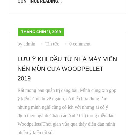
CONTINUE READING...
THÁNG CHÍN 11, 2019
by admin
Tin tức
0 comment
LƯU Ý KHI ĐẦU TƯ NHÀ MÁY VIÊN
NÉN MÙN CƯA WOODPELLET
2019
Rất mong ban quản trị đăng bài. Mình cũng xin góp
ý kiến cá nhân về ngành, có thể chưa đúng lắm
nhưng mình nghĩ cũng có ích với nhưng ai có ý
định theo ngành.Chào các Anh/ Chị trong diễn đàn
Woodpellets!Thời gian vừa qua thấy diền đàn mình
nhiều ý kiến rất sôi