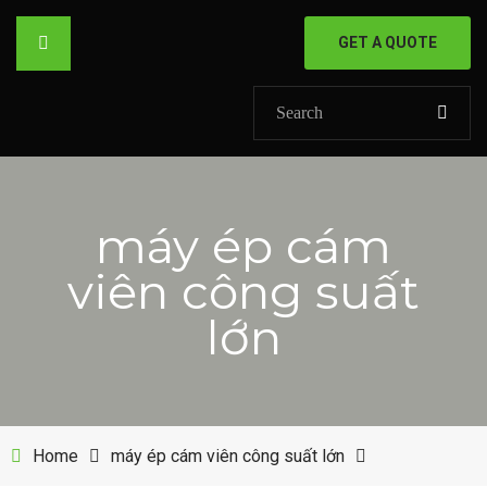
GET A QUOTE
HOME
máy ép cám
GIỚI THIỆU
viên công suất
SẢN PHẨM
lớn
DỰ ÁN
SHOP
Home
máy ép cám viên công suất lớn
TIN TỨC