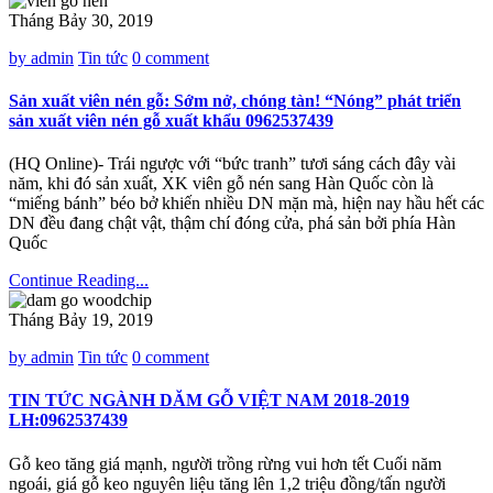
Tháng Bảy 30, 2019
by admin
Tin tức
0 comment
Sản xuất viên nén gỗ: Sớm nở, chóng tàn! “Nóng” phát triển
sản xuất viên nén gỗ xuất khẩu 0962537439
(HQ Online)- Trái ngược với “bức tranh” tươi sáng cách đây vài
năm, khi đó sản xuất, XK viên gỗ nén sang Hàn Quốc còn là
“miếng bánh” béo bở khiến nhiều DN mặn mà, hiện nay hầu hết các
DN đều đang chật vật, thậm chí đóng cửa, phá sản bởi phía Hàn
Quốc
Continue Reading...
Tháng Bảy 19, 2019
by admin
Tin tức
0 comment
TIN TỨC NGÀNH DĂM GỖ VIỆT NAM 2018-2019
LH:0962537439
Gỗ keo tăng giá mạnh, người trồng rừng vui hơn tết Cuối năm
ngoái, giá gỗ keo nguyên liệu tăng lên 1,2 triệu đồng/tấn người