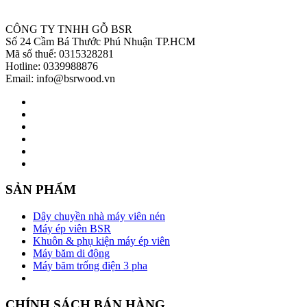
CÔNG TY TNHH GỖ BSR
Số 24 Cầm Bá Thước Phú Nhuận TP.HCM
Mã số thuế: 0315328281
Hotline: 0339988876
Email: info@bsrwood.vn
SẢN PHẨM
Dây chuyền nhà máy viên nén
Máy ép viên BSR
Khuôn & phụ kiện máy ép viên
Máy băm di động
Máy băm trống điện 3 pha
CHÍNH SÁCH BÁN HÀNG