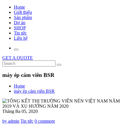
Home
Giới thiệu
Sản phẩm
Dự án
SHOP
Tin tức
Liên hệ
GET A QUOTE
máy ép cám viên BSR
Home
máy ép cám viên BSR
Tháng Ba 05, 2020
by admin
Tin tức
0 comment