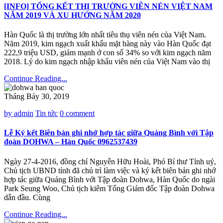
[INFO] TỔNG KẾT THỊ TRƯỜNG VIÊN NÉN VIỆT NAM
NĂM 2019 VÀ XU HƯỚNG NĂM 2020
Hàn Quốc là thị trường lớn nhất tiêu thụ viên nén của Việt Nam.
Năm 2019, kim ngạch xuất khẩu mặt hàng này vào Hàn Quốc đạt
222,9 triệu USD, giảm mạnh ở con số 34% so với kim ngạch năm
2018. Lý do kim ngạch nhập khẩu viên nén của Việt Nam vào thị
Continue Reading...
Tháng Bảy 30, 2019
by admin
Tin tức
0 comment
Lễ Ký kết Biên bản ghi nhớ hợp tác giữa Quảng Bình với Tập
đoàn DOHWA – Hàn Quốc 0962537439
Ngày 27-4-2016, đồng chí Nguyễn Hữu Hoài, Phó Bí thư Tỉnh uỷ,
Chủ tịch UBND tỉnh đã chủ trì làm việc và ký kết biên bản ghi nhớ
hợp tác giữa Quảng Bình với Tập đoàn Dohwa, Hàn Quốc do ngài
Park Seung Woo, Chủ tịch kiêm Tổng Giám đốc Tập đoàn Dohwa
dẫn đầu. Cùng
Continue Reading...