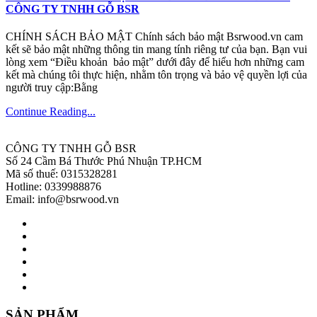
CÔNG TY TNHH GỖ BSR
CHÍNH SÁCH BẢO MẬT Chính sách bảo mật Bsrwood.vn cam
kết sẽ bảo mật những thông tin mang tính riêng tư của bạn. Bạn vui
lòng xem “Điều khoản bảo mật” dưới đây để hiểu hơn những cam
kết mà chúng tôi thực hiện, nhằm tôn trọng và bảo vệ quyền lợi của
người truy cập:Bằng
Continue Reading...
CÔNG TY TNHH GỖ BSR
Số 24 Cầm Bá Thước Phú Nhuận TP.HCM
Mã số thuế: 0315328281
Hotline: 0339988876
Email: info@bsrwood.vn
SẢN PHẨM