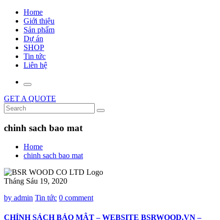
Home
Giới thiệu
Sản phẩm
Dự án
SHOP
Tin tức
Liên hệ
GET A QUOTE
chinh sach bao mat
Home
chinh sach bao mat
Tháng Sáu 19, 2020
by admin
Tin tức
0 comment
CHÍNH SÁCH BẢO MẬT – WEBSITE BSRWOOD.VN –