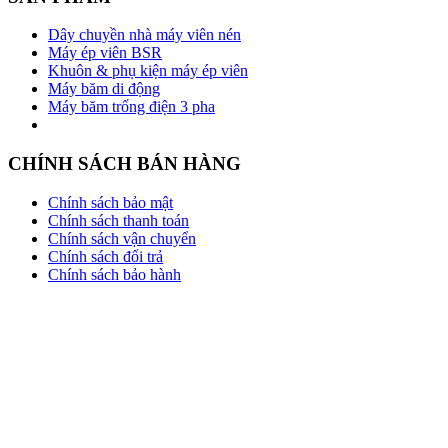
Dây chuyền nhà máy viên nén
Máy ép viên BSR
Khuôn & phụ kiện máy ép viên
Máy băm di động
Máy băm trống điện 3 pha
CHÍNH SÁCH BÁN HÀNG
Chính sách bảo mật
Chính sách thanh toán
Chính sách vận chuyển
Chính sách đổi trả
Chính sách bảo hành