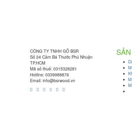
SẢN
CÔNG TY TNHH GỖ BSR
Số 24 Cầm Bá Thước Phú Nhuận
D
TP.HCM
M
Mã số thuế: 0315328281
K
Hotline: 0339988876
M
Email: info@bsrwood.vn
M