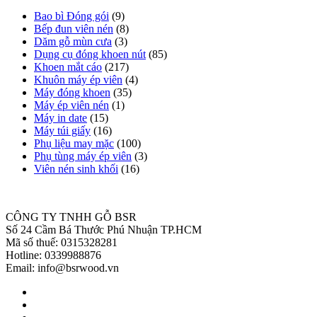
Bao bì Đóng gói
(9)
Bếp đun viên nén
(8)
Dăm gỗ mùn cưa
(3)
Dụng cụ đóng khoen nút
(85)
Khoen mắt cáo
(217)
Khuôn máy ép viên
(4)
Máy đóng khoen
(35)
Máy ép viên nén
(1)
Máy in date
(15)
Máy túi giấy
(16)
Phụ liệu may mặc
(100)
Phụ tùng máy ép viên
(3)
Viên nén sinh khối
(16)
CÔNG TY TNHH GỖ BSR
Số 24 Cầm Bá Thước Phú Nhuận TP.HCM
Mã số thuế: 0315328281
Hotline: 0339988876
Email: info@bsrwood.vn