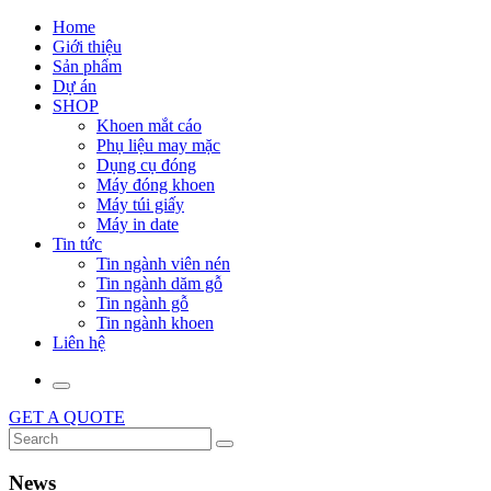
Home
Giới thiệu
Sản phẩm
Dự án
SHOP
Khoen mắt cáo
Phụ liệu may mặc
Dụng cụ đóng
Máy đóng khoen
Máy túi giấy
Máy in date
Tin tức
Tin ngành viên nén
Tin ngành dăm gỗ
Tin ngành gỗ
Tin ngành khoen
Liên hệ
GET A QUOTE
News