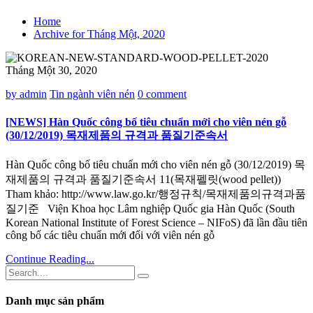
Home
Archive for Tháng Một, 2020
Tháng Một 30, 2020
by admin
Tin ngành viên nén
0 comment
[NEWS] Hàn Quốc công bố tiêu chuẩn mới cho viên nén gỗ
(30/12/2019) 목재제품의 규격과 품질기준속서
Hàn Quốc công bố tiêu chuẩn mới cho viên nén gỗ (30/12/2019) 목
재제품의 규격과 품질기준속서 11(목재펠릿(wood pellet))
Tham khảo: http://www.law.go.kr/행정규칙/목재제품의규격과품
질기준 Viện Khoa học Lâm nghiệp Quốc gia Hàn Quốc (South
Korean National Institute of Forest Science – NIFoS) đã lần đầu tiên
công bố các tiêu chuẩn mới đối với viên nén gỗ
Continue Reading...
Danh mục sản phẩm