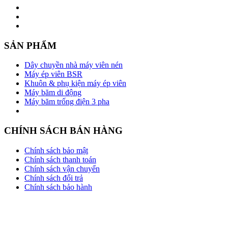
SẢN PHẨM
Dây chuyền nhà máy viên nén
Máy ép viên BSR
Khuôn & phụ kiện máy ép viên
Máy băm di động
Máy băm trống điện 3 pha
CHÍNH SÁCH BÁN HÀNG
Chính sách bảo mật
Chính sách thanh toán
Chính sách vận chuyển
Chính sách đổi trả
Chính sách bảo hành