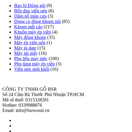
Bao bì Đóng gói
(9)
Bếp đun viên nén
(8)
Dăm gỗ mùn cưa
(3)
Dụng cụ đóng khoen nút
(85)
Khoen mắt cáo
(217)
Khuôn máy ép viên
(4)
Máy đóng khoen
(35)
Máy ép viên nén
(1)
Máy in date
(15)
Máy túi giấy
(16)
Phụ liệu may mặc
(100)
Phụ tùng máy ép viên
(3)
Viên nén sinh khối
(16)
CÔNG TY TNHH GỖ BSR
Số 24 Cầm Bá Thước Phú Nhuận TP.HCM
Mã số thuế: 0315328281
Hotline: 0339988876
Email: info@bsrwood.vn