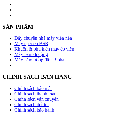
SẢN PHẨM
Dây chuyền nhà máy viên nén
Máy ép viên BSR
Khuôn & phụ kiện máy ép viên
Máy băm di động
Máy băm trống điện 3 pha
CHÍNH SÁCH BÁN HÀNG
Chính sách bảo mật
Chính sách thanh toán
Chính sách vận chuyển
Chính sách đổi trả
Chính sách bảo hành