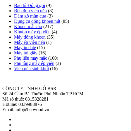
Bao bì Đóng gói
(9)
Bếp đun viên nén
(8)
Dăm gỗ mùn cưa
(3)
Dụng cụ đóng khoen nút
(85)
Khoen mắt cáo
(217)
Khuôn máy ép viên
(4)
Máy đóng khoen
(35)
Máy ép viên nén
(1)
Máy in date
(15)
Máy túi giấy
(16)
Phụ liệu may mặc
(100)
Phụ tùng máy ép viên
(3)
Viên nén sinh khối
(16)
CÔNG TY TNHH GỖ BSR
Số 24 Cầm Bá Thước Phú Nhuận TP.HCM
Mã số thuế: 0315328281
Hotline: 0339988876
Email: info@bsrwood.vn