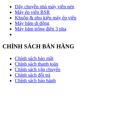
Dây chuyền nhà máy viên nén
Máy ép viên BSR
Khuôn & phụ kiện máy ép viên
Máy băm di động
Máy băm trống điện 3 pha
CHÍNH SÁCH BÁN HÀNG
Chính sách bảo mật
Chính sách thanh toán
Chính sách vận chuyển
Chính sách đổi trả
Chính sách bảo hành