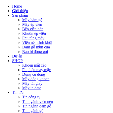
Home
Giới thiệu
Sản phẩm
Máy băm gỗ
Máy ép viên
Bếp viên nén
Khuôn ép viên
Phụ tùng máy
Viên nén sinh khối
Dăm gỗ mùn cưa
Bao bì đóng gói
Dự án
SHOP
Khoen mắt cáo
Phụ liệu may mặc
Dụng cụ đóng
Máy đóng khoen
Máy túi giấy
Máy in date
Tin tức
Tin công ty
Tin ngành viên nén
Tin ngành dăm gỗ
Tin ngành gỗ