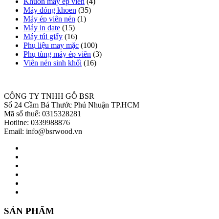
Khuôn máy ép viên
(4)
Máy đóng khoen
(35)
Máy ép viên nén
(1)
Máy in date
(15)
Máy túi giấy
(16)
Phụ liệu may mặc
(100)
Phụ tùng máy ép viên
(3)
Viên nén sinh khối
(16)
CÔNG TY TNHH GỖ BSR
Số 24 Cầm Bá Thước Phú Nhuận TP.HCM
Mã số thuế: 0315328281
Hotline: 0339988876
Email: info@bsrwood.vn
SẢN PHẨM