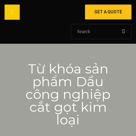
GET A QUOTE
HOME
Từ khóa sản
GIỚI THIỆU
phẩm Dầu
SẢN PHẨM
công nghiệp
DỰ ÁN
cắt gọt kim
SHOP
loại
Khoen mắt cáo
TIN TỨC