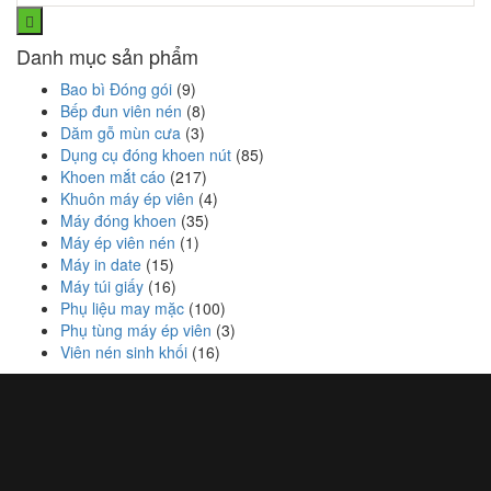
Danh mục sản phẩm
Bao bì Đóng gói
(9)
Bếp đun viên nén
(8)
Dăm gỗ mùn cưa
(3)
Dụng cụ đóng khoen nút
(85)
Khoen mắt cáo
(217)
Khuôn máy ép viên
(4)
Máy đóng khoen
(35)
Máy ép viên nén
(1)
Máy in date
(15)
Máy túi giấy
(16)
Phụ liệu may mặc
(100)
Phụ tùng máy ép viên
(3)
Viên nén sinh khối
(16)
CÔNG TY TNHH GỖ BSR
Số 24 Cầm Bá Thước Phú Nhuận TP.HCM
Mã số thuế: 0315328281
Hotline: 0339988876