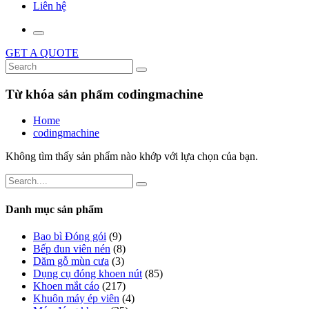
Liên hệ
GET A QUOTE
Từ khóa sản phẩm codingmachine
Home
codingmachine
Không tìm thấy sản phẩm nào khớp với lựa chọn của bạn.
Danh mục sản phẩm
Bao bì Đóng gói
(9)
Bếp đun viên nén
(8)
Dăm gỗ mùn cưa
(3)
Dụng cụ đóng khoen nút
(85)
Khoen mắt cáo
(217)
Khuôn máy ép viên
(4)