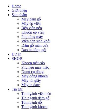
Home
Giới thiệu
Sản phẩm
Máy băm gỗ
Máy ép viên
Bếp viên nén
Khuôn ép viên
Phụ tùng máy
Viên nén sinh khối
Dăm gỗ mùn cưa
Bao bì đóng gói
Dự án
SHOP
Khoen mắt cáo
Phụ liệu may mặc
Dụng cụ đóng
Máy đóng khoen
Máy túi giấy
Máy in date
Tin tức
Tin ngành viên nén
Tin ngành dăm gỗ
Tin ngành gỗ
Tin ngành khoen