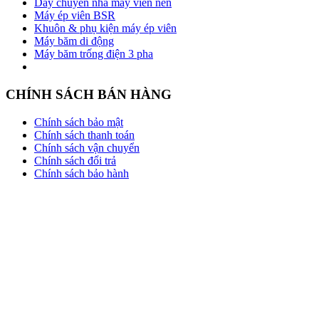
Dây chuyền nhà máy viên nén
Máy ép viên BSR
Khuôn & phụ kiện máy ép viên
Máy băm di động
Máy băm trống điện 3 pha
CHÍNH SÁCH BÁN HÀNG
Chính sách bảo mật
Chính sách thanh toán
Chính sách vận chuyển
Chính sách đổi trả
Chính sách bảo hành