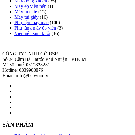
Máy đóng khoen
(35)
Máy ép viên nén
(1)
Máy in date
(15)
Máy túi giấy
(16)
Phụ liệu may mặc
(100)
Phụ tùng máy ép viên
(3)
Viên nén sinh khối
(16)
CÔNG TY TNHH GỖ BSR
Số 24 Cầm Bá Thước Phú Nhuận TP.HCM
Mã số thuế: 0315328281
Hotline: 0339988876
Email: info@bsrwood.vn
SẢN PHẨM