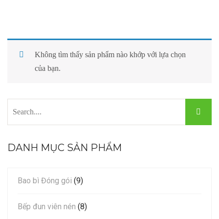
Khuôn ép viên
Phụ liệu may mặc
Tin ngành viên nén
LIÊN HỆ
Phụ tùng máy
Dụng cụ đóng
Tin ngành dăm gỗ
Không tìm thấy sản phẩm nào khớp với lựa chọn
Viên nén sinh khối
Máy đóng khoen
Tin ngành gỗ
của bạn.
Dăm gỗ mùn cưa
Máy túi giấy
Tin ngành khoen
Bao bì đóng gói
Máy in date
DANH MỤC SẢN PHẨM
Bao bì Đóng gói
(9)
Bếp đun viên nén
(8)