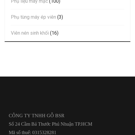
Phụ liệu may mặc
(100)
Phụ tùng máy ép viên
(3)
Viên nén sinh khối
(16)
CÔNG TY TNHH GỖ BSR
Số 24 Cầm Bá Thước Phú Nhuận TP.HCM
Mã số thuế: 0315328281