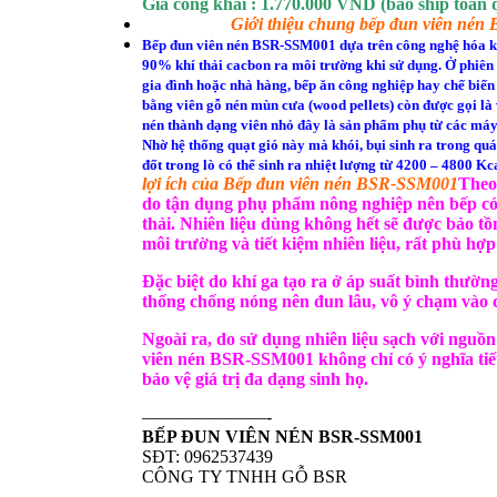
Giá công khai : 1.770.000 VND (bao ship toàn
Giới thiệu chung bếp đun viên né
Bếp đun viên nén BSR-SSM001 dựa trên công nghệ hóa khí đ
90% khí thải cacbon ra môi trường khi sử dụng. Ở phiên bả
gia đình hoặc nhà hàng, bếp ăn công nghiệp hay chế biến
bằng viên gỗ nén mùn cưa (wood pellets) còn được gọi là v
nén thành dạng viên nhỏ đây là sản phẩm phụ từ các máy ch
Nhờ hệ thống quạt gió này mà khói, bụi sinh ra trong quá
đốt trong lò có thể sinh ra nhiệt lượng từ 4200 – 4800 Kc
lợi ích của Bếp đun viên nén BSR-SSM001
Theo 
do tận dụng phụ phẩm nông nghiệp nên bếp có ch
thải. Nhiên liệu dùng không hết sẽ được bảo tồn
môi trường và tiết kiệm nhiên liệu, rất phù hợ
Đặc biệt do khí ga tạo ra ở áp suất bình thườn
thống chống nóng nên đun lâu, vô ý chạm vào 
Ngoài ra, do sử dụng nhiên liệu sạch với nguồ
viên nén BSR-SSM001 không chỉ có ý nghĩa tiết 
bảo vệ giá trị đa dạng sinh họ.
———————-
BẾP ĐUN VIÊN NÉN BSR-SSM001
SĐT: 0962537439
CÔNG TY TNHH GỖ BSR