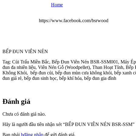
Home
https://www.facebook.com/bsrwood
BẾP ĐUN VIÊN NÉN
Tag: Củi Trấu Miền Bắc, Bếp Đun Viên Nén BSR-SSM001, Máy Ép Củ
đun đa nhiên liệu, Viên Nén Gỗ (Woodpellet), Than Hoạt Tính, 
Không Khói, bếp đun củi, bếp đun mùn cưa không khói, bếp xanh công 
đun giá rẻ, bếp đun sinh học, bếp khí hóa, bếp đun gia đình
Đánh giá
Chưa có đánh giá nào.
Hãy là người đầu tiên nhận xét “BẾP ĐUN VIÊN NÉN BSR-SSM”
Bạn phải
bđăng nhập
để gửi đánh giá.