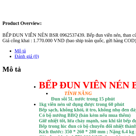
Product Overview:
BẾP ĐUN VIÊN NÉN BSR 0962537439. Bếp đun viên nén, than củi, cô
Giá công khai : 1.770.000 VND (bao ship toàn quốc, gửi hàng COD
Mô tả
Đánh giá (0)
Mô tả
BẾP ĐUN VIÊN NÉN B
TÍNH NĂNG
Đun sôi 5L nước trong 15 phút
1kg viên nén sử dụng được trong 60 phút
Bếp sạch, không khói, ít tro, không nhọ đen đá
Có bộ nướng BBQ (bán kèm nếu mua thêm)
Giữ nhiệt tốt, lửa cháy mạnh, sau khi tắt bếp đợ
Bếp trong lúc đun có bộ chuyển đổi nhiệt thành
Kích thước: 350 * 260 * 280 mm ; Nặng 6.4 k