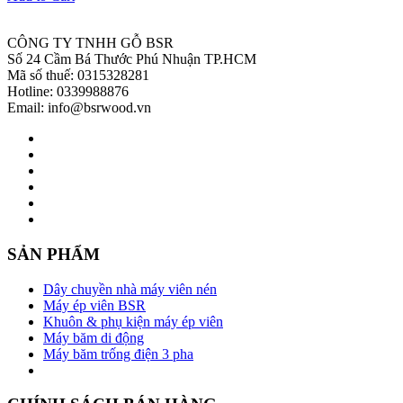
CÔNG TY TNHH GỖ BSR
Số 24 Cầm Bá Thước Phú Nhuận TP.HCM
Mã số thuế: 0315328281
Hotline: 0339988876
Email: info@bsrwood.vn
SẢN PHẨM
Dây chuyền nhà máy viên nén
Máy ép viên BSR
Khuôn & phụ kiện máy ép viên
Máy băm di động
Máy băm trống điện 3 pha