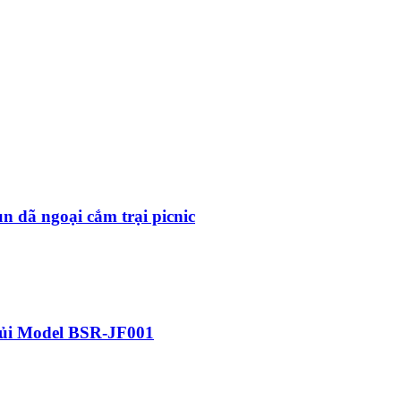
 dã ngoại cắm trại picnic
củi Model BSR-JF001