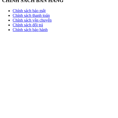
CHÍNH SÁCH BÁN HÀNG
Chính sách bảo mật
Chính sách thanh toán
Chính sách vận chuyển
Chính sách đổi trả
Chính sách bảo hành