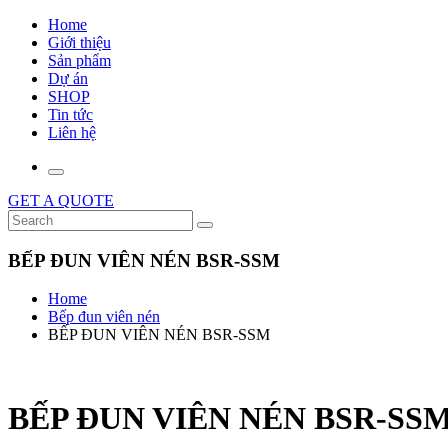
Home
Giới thiệu
Sản phẩm
Dự án
SHOP
Tin tức
Liên hệ
GET A QUOTE
BẾP ĐUN VIÊN NÉN BSR-SSM
Home
Bếp đun viên nén
BẾP ĐUN VIÊN NÉN BSR-SSM
BẾP ĐUN VIÊN NÉN BSR-SS