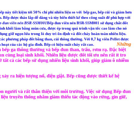
p này tiết kiệm tới 50% chi phí nhiên liệu so với bếp gas, bếp củi và giảm hơn
. Bếp được tháo lắp dễ dàng và tùy biến thiết kế theo công suất để phù hợp với
ếp đun viên nén BSR-SSM001
Bếp đun viên nén BSR-SSM001 sử dụng chất đốt
u sinh khối làm bằng mùn cưa, được ép trong quá trình vận tốc cao làm cho nó
dụng giữ ngọn lửa trong lò duy trì ổn định và đốt cháy hoàn toàn nhiên liệu.
 các phương pháp đốt bằng than, củi thông thường. Với 0,7 kg viên Pellet được
Những
 hoạt của các hộ gia đình. Bếp có hiệu suất cháy rất cao.
ơn bếp ga thông thường và bếp đun than, trấu, rơm rạ. Đặc biệt
ùng loại sinh khối. Nhiên liệu được đốt tối ưu nên rất ít tro
ở tất cả các bếp sử dụng nhiên liệu sinh khối, giúp giảm ô nhiễm
xảy ra hiện tượng nổ, điện giật. Bếp cũng được thiết kế hệ
on người và rất thân thiện với môi trường. Việc sử dụng Bếp đun
 liệu truyền thống nhằm giảm thiểu tác động vào rừng, gìn giữ,