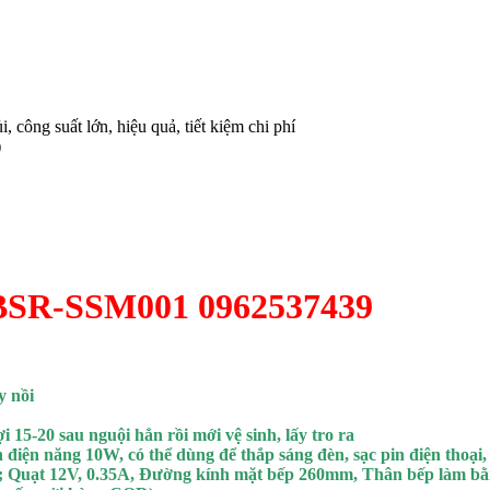
ng suất lớn, hiệu quả, tiết kiệm chi phí
)
SR-SSM001 0962537439
y nồi
i 15-20 sau nguội hẳn rồi mới vệ sinh, lấy tro ra
 điện năng 10W, có thể dùng để thắp sáng đèn, sạc pin điện thoại
g ; Quạt 12V, 0.35A, Đường kính mặt bếp 260mm, Thân bếp làm bằ