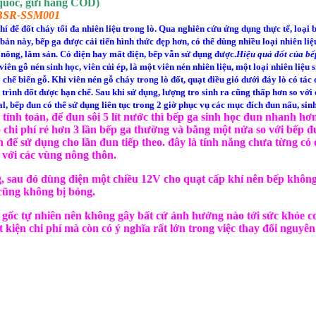
 quốc, gửi hàng COD)
n BSR-SSM001
ể đốt cháy tối đa nhiên liệu trong lò. Qua nghiên cứu ứng dụng thực tế, loại bế
n này, bếp ga được cải tiến hình thức đẹp hơn, có thể dùng nhiều loại nhiên liệu
 nông, lâm sản. Có điện hay mất điện, bếp vẫn sử dụng được.
Hiệu quả đốt của b
iên gỗ nén sinh học, viên củi ép, là một viên nén nhiên liệu, một loại nhiên liệ
ế biến gỗ. Khi viên nén gỗ cháy trong lò đốt, quạt điều gió dưới đáy lò có tác 
 trình đốt được hạn chế. Sau khi sử dụng, lượng tro sinh ra cũng thấp hơn so với
al, bếp đun có thể sử dụng liên tục trong 2 giờ phục vụ các mục đích đun nấu, sinh
tính toán, để đun sôi 5 lít nước thì bếp ga sinh học đun nhanh h
i phí rẻ hơn 3 lần bếp ga thường và bằng một nửa so với bếp đun c
 để sử dụng cho lần đun tiếp theo. đây là tính năng chưa từng có 
p với các vùng nông thôn.
g, sau đó dùng điện một chiều 12V cho quạt cấp khí nên bếp không 
cũng không bị bỏng.
n gốc tự nhiên nên không gây bất cứ ảnh hưởng nào tới sức khỏe c
kiện chi phí mà còn có ý nghĩa rất lớn trong việc thay đổi nguyên