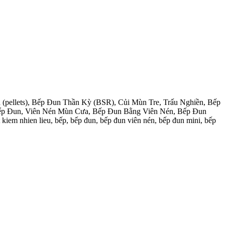
(pellets), Bếp Đun Thần Kỳ (BSR), Củi Mùn Tre, Trấu Nghiền, Bếp
 Bểp Đun, Viên Nén Mùn Cưa, Bếp Đun Bằng Viên Nén, Bếp Đun
kiem nhien lieu, bếp, bếp đun, bếp đun viên nén, bếp đun mini, bếp