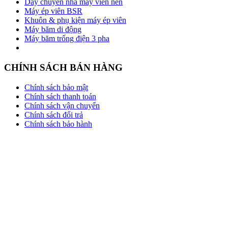
Dây chuyền nhà máy viên nén
Máy ép viên BSR
Khuôn & phụ kiện máy ép viên
Máy băm di động
Máy băm trống điện 3 pha
CHÍNH SÁCH BÁN HÀNG
Chính sách bảo mật
Chính sách thanh toán
Chính sách vận chuyển
Chính sách đổi trả
Chính sách bảo hành