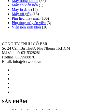
Máy đóng khoen
(35)
Máy ép viên nén
(1)
Máy in date
(15)
Máy túi giấy
(16)
Phụ liệu may mặc
(100)
Phụ tùng máy ép viên
(3)
Viên nén sinh khối
(16)
CÔNG TY TNHH GỖ BSR
Số 24 Cầm Bá Thước Phú Nhuận TP.HCM
Mã số thuế: 0315328281
Hotline: 0339988876
Email: info@bsrwood.vn
SẢN PHẨM