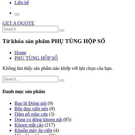
Liên hệ
GET A QUOTE
Từ khóa sản phẩm PHỤ TÙNG HỘP SỐ
Home
PHỤ TÙNG HỘP SỐ
Không tìm thấy sản phẩm nào khớp với lựa chọn của bạn.
Danh mục sản phẩm
Bao bì Đóng gói
(9)
Bếp đun viên nén
(8)
Dăm gỗ mùn cưa
(3)
Dụng cụ đóng khoen nút
(85)
Khoen mắt cáo
(217)
Khuôn máy ép viên
(4)