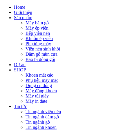
Home
Giới thiệu
Sản phẩm
Máy băm gỗ
Máy ép viên
Bếp viên nén
Khuôn ép viên
Phụ tùng máy
Viên nén sinh khối
Dăm gỗ mùn cưa
Bao bì đóng gói
Dự án
SHOP
Khoen mắt cáo
Phụ liệu may mặc
Dụng cụ đóng
Máy đóng khoen
Máy túi giấy
Máy in date
Tin tức
Tin ngành viên nén
Tin ngành dăm gỗ
Tin ngành gỗ
Tin ngành khoen