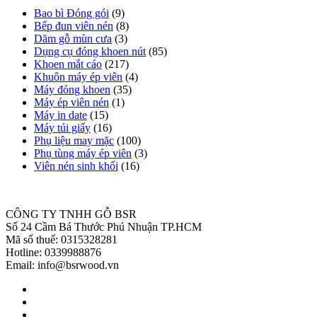
Bao bì Đóng gói
(9)
Bếp đun viên nén
(8)
Dăm gỗ mùn cưa
(3)
Dụng cụ đóng khoen nút
(85)
Khoen mắt cáo
(217)
Khuôn máy ép viên
(4)
Máy đóng khoen
(35)
Máy ép viên nén
(1)
Máy in date
(15)
Máy túi giấy
(16)
Phụ liệu may mặc
(100)
Phụ tùng máy ép viên
(3)
Viên nén sinh khối
(16)
CÔNG TY TNHH GỖ BSR
Số 24 Cầm Bá Thước Phú Nhuận TP.HCM
Mã số thuế: 0315328281
Hotline: 0339988876
Email: info@bsrwood.vn