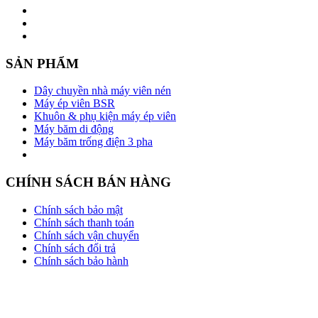
SẢN PHẨM
Dây chuyền nhà máy viên nén
Máy ép viên BSR
Khuôn & phụ kiện máy ép viên
Máy băm di động
Máy băm trống điện 3 pha
CHÍNH SÁCH BÁN HÀNG
Chính sách bảo mật
Chính sách thanh toán
Chính sách vận chuyển
Chính sách đổi trả
Chính sách bảo hành