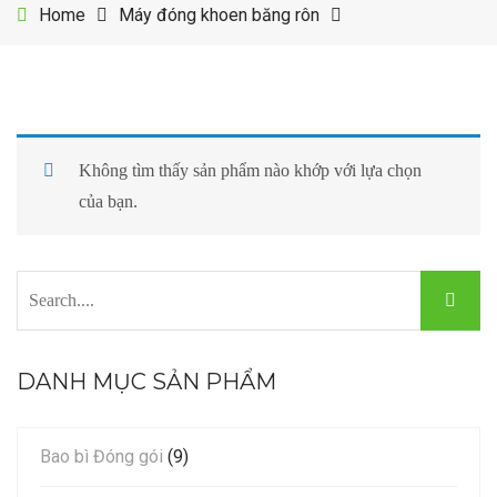
Home
Máy đóng khoen băng rôn
Khuôn ép viên
Phụ liệu may mặc
Tin ngành viên nén
LIÊN HỆ
Phụ tùng máy
Dụng cụ đóng
Tin ngành dăm gỗ
Viên nén sinh khối
Máy đóng khoen
Tin ngành gỗ
Không tìm thấy sản phẩm nào khớp với lựa chọn
Dăm gỗ mùn cưa
Máy túi giấy
Tin ngành khoen
của bạn.
Bao bì đóng gói
Máy in date
DANH MỤC SẢN PHẨM
Bao bì Đóng gói
(9)