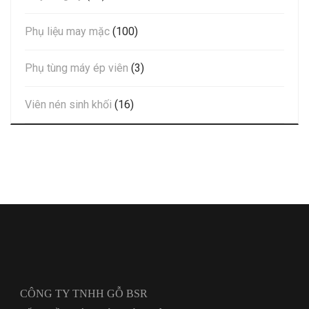
Phụ liệu may mặc
(100)
Phụ tùng máy ép viên
(3)
Viên nén sinh khối
(16)
CÔNG TY TNHH GỖ BSR