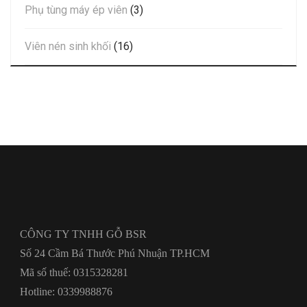
Phụ tùng máy ép viên
(3)
Viên nén sinh khối
(16)
CÔNG TY TNHH GỖ BSR
Số 24 Cầm Bá Thước Phú Nhuận TP.HCM
Mã số thuế: 0315328281
Hotline: 0339988876