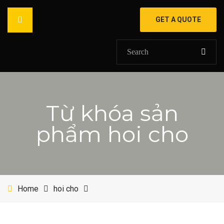
GET A QUOTE
HOME
Từ khóa sản
GIỚI THIỆU
phẩm hoi cho
SẢN PHẨM
DỰ ÁN
SHOP
Home
hoi cho
TIN TỨC