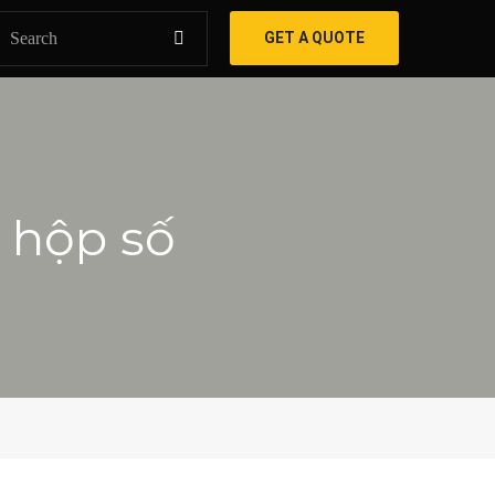
GET A QUOTE
 hộp số