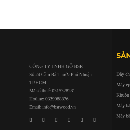
SẢ
CÔNG TY TNHH GỖ BSR
Dây ch
Số 24 Cầm Bá Thước Phú Nhuận
TP.HCM
Máy ép
Mã số thuế: 0315328281
Khuôn 
Hotline: 0339988876
Máy bă
Email: info@bsrwood.vn
Máy bă