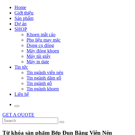
Home
Giới thiệu
Sản phẩm
Dự án
SHOP
Khoen mắt cáo
Phụ liệu may mặc
Dụng cụ đóng
Máy đóng khoen
Máy túi giấy
Máy in date
Tin tức
Tin ngành viên nén
Tin ngành dăm gỗ
Tin ngành gỗ
Tin ngành khoen
Liên hệ
GET A QUOTE
Từ khóa sản phẩm Bếp Đun Bằng Viên Nén