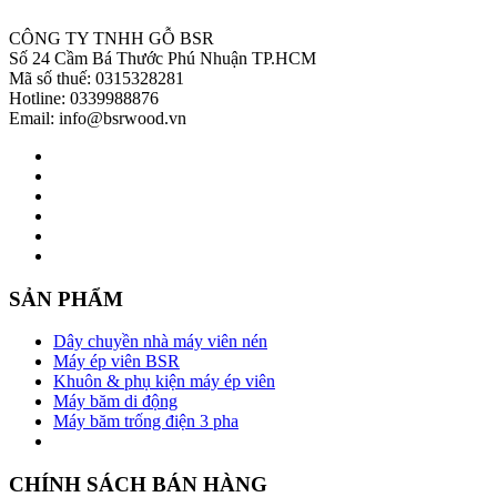
CÔNG TY TNHH GỖ BSR
Số 24 Cầm Bá Thước Phú Nhuận TP.HCM
Mã số thuế: 0315328281
Hotline: 0339988876
Email: info@bsrwood.vn
SẢN PHẨM
Dây chuyền nhà máy viên nén
Máy ép viên BSR
Khuôn & phụ kiện máy ép viên
Máy băm di động
Máy băm trống điện 3 pha
CHÍNH SÁCH BÁN HÀNG