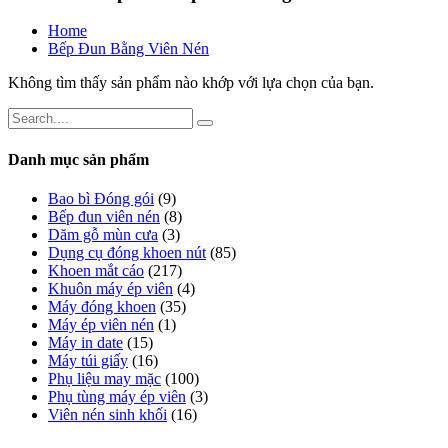
Home
Bếp Đun Bằng Viên Nén
Không tìm thấy sản phẩm nào khớp với lựa chọn của bạn.
Danh mục sản phẩm
Bao bì Đóng gói
(9)
Bếp đun viên nén
(8)
Dăm gỗ mùn cưa
(3)
Dụng cụ đóng khoen nút
(85)
Khoen mắt cáo
(217)
Khuôn máy ép viên
(4)
Máy đóng khoen
(35)
Máy ép viên nén
(1)
Máy in date
(15)
Máy túi giấy
(16)
Phụ liệu may mặc
(100)
Phụ tùng máy ép viên
(3)
Viên nén sinh khối
(16)