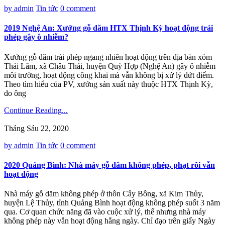
by admin
Tin tức
0 comment
2019 Nghệ An: Xưởng gỗ dăm HTX Thịnh Kỳ hoạt động trái
phép gây ô nhiễm?
Xưởng gỗ dăm trái phép ngang nhiên hoạt động trên địa bàn xóm
Thái Lâm, xã Châu Thái, huyện Quỳ Hợp (Nghệ An) gây ô nhiễm
môi trường, hoạt động công khai mà vẫn không bị xử lý dứt điểm.
Theo tìm hiểu của PV, xưởng sản xuất này thuộc HTX Thịnh Kỳ,
do ông
Continue Reading...
Tháng Sáu 22, 2020
by admin
Tin tức
0 comment
2020 Quảng Bình: Nhà máy gỗ dăm không phép, phạt rồi vẫn
hoạt động
Nhà máy gỗ dăm không phép ở thôn Cây Bông, xã Kim Thủy,
huyện Lệ Thủy, tỉnh Quảng Bình hoạt động không phép suốt 3 năm
qua. Cơ quan chức năng đã vào cuộc xử lý, thế nhưng nhà máy
không phép này vẫn hoạt động hằng ngày. Chỉ đạo trên giấy Ngày