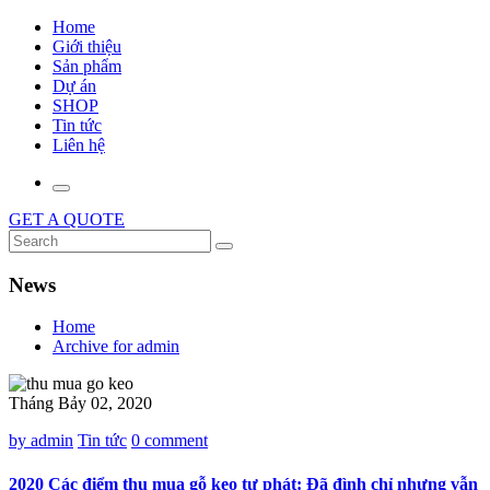
Home
Giới thiệu
Sản phẩm
Dự án
SHOP
Tin tức
Liên hệ
GET A QUOTE
News
Home
Archive for admin
Tháng Bảy 02, 2020
by admin
Tin tức
0 comment
2020 Các điểm thu mua gỗ keo tự phát: Đã đình chỉ nhưng vẫn