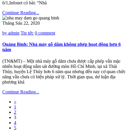
6/1,Infonet có bài: “Nhà
Continue Reading...
Tháng Sáu 22, 2020
by admin
Tin tức
0 comment
Quảng Bình: Nhà máy gỗ dăm không phép hoạt động hơn 6
năm
(TN&MT) – Một nhà máy gỗ dăm chưa được cấp phép vẫn mặc
nhiên hoạt động nằm sát đường mòn Hồ Chí Minh, tại xã Thái
Thủy, huyện Lệ Thủy hơn 6 năm qua nhưng đến nay cơ quan chức
năng vẫn chưa có biện pháp xử lý. Thời gian qua, dư luận địa
phương khá
Continue Reading...
«
1
2
3
4
5