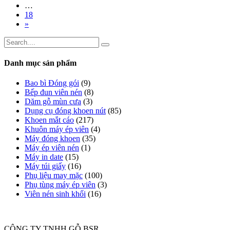
…
18
»
Danh mục sản phẩm
Bao bì Đóng gói
(9)
Bếp đun viên nén
(8)
Dăm gỗ mùn cưa
(3)
Dụng cụ đóng khoen nút
(85)
Khoen mắt cáo
(217)
Khuôn máy ép viên
(4)
Máy đóng khoen
(35)
Máy ép viên nén
(1)
Máy in date
(15)
Máy túi giấy
(16)
Phụ liệu may mặc
(100)
Phụ tùng máy ép viên
(3)
Viên nén sinh khối
(16)
CÔNG TY TNHH GỖ BSR