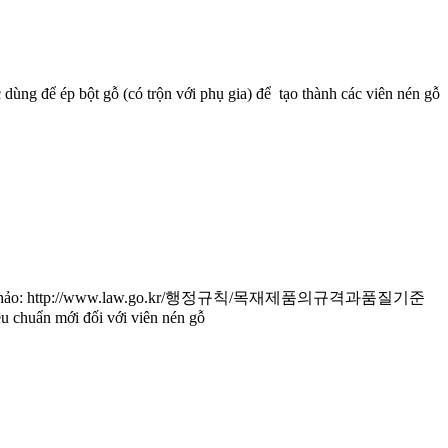
dùng để ép bột gỗ (có trộn với phụ gia) để tạo thành các viên nén gỗ
Tham khảo: http://www.law.go.kr/행정규칙/목재제품의규격과품질기준
u chuẩn mới đối với viên nén gỗ