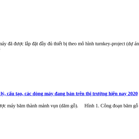
 được lắp đặt đầy đủ thiết bị theo mô hình turnkey-project (dự án c
ẽ
ý, cấu tạo, các dòng máy đang bán trên thị trường hiện nay 2020
 sẽ được máy băm thành mảnh vụn (dăm gỗ). Hình 1. Công đoạn băm 