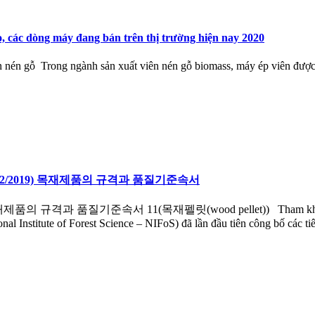
ạo, các dòng máy đang bán trên thị trường hiện nay 2020
n nén gỗ Trong ngành sản xuất viên nén gỗ biomass, máy ép viên được 
 gỗ (30/12/2019) 목재제품의 규격과 품질기준속서
30/12/2019) 목재제품의 규격과 품질기준속서 11(목재펠릿(wood pellet)) 
Institute of Forest Science – NIFoS) đã lần đầu tiên công bố các tiê