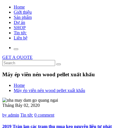
Home
Giới thiệu
Sản phẩm
Dự án
SHOP
Tin tức
Liên hệ
GET A QUOTE
Máy ép viên nén wood pellet xuất khẩu
Home
Máy ép viên nén wood pellet xuất khẩu
Tháng Bảy 02, 2020
by admin
Tin tức
0 comment
2019 Tràn lan các trạm thu mua keo nguyên liệu tự phát