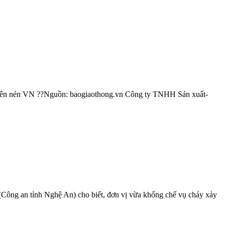
 viên nén VN ??Nguồn: baogiaothong.vn Công ty TNHH Sản xuất-
ông an tỉnh Nghệ An) cho biết, đơn vị vừa khống chế vụ cháy xảy