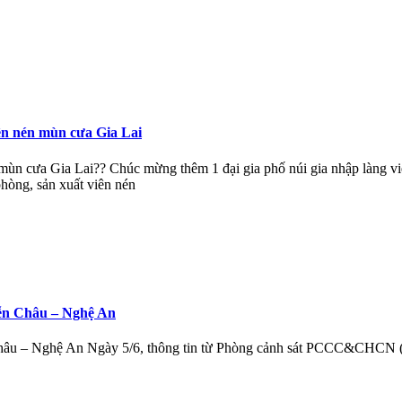
ên nén mùn cưa Gia Lai
ùn cưa Gia Lai️?️? Chúc mừng thêm 1 đại gia phố núi gia nhập làng
hòng, sản xuất viên nén
iễn Châu – Nghệ An
hâu – Nghệ An Ngày 5/6, thông tin từ Phòng cảnh sát PCCC&CHCN (C