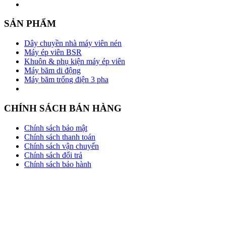
SẢN PHẨM
Dây chuyền nhà máy viên nén
Máy ép viên BSR
Khuôn & phụ kiện máy ép viên
Máy băm di động
Máy băm trống điện 3 pha
CHÍNH SÁCH BÁN HÀNG
Chính sách bảo mật
Chính sách thanh toán
Chính sách vận chuyển
Chính sách đổi trả
Chính sách bảo hành