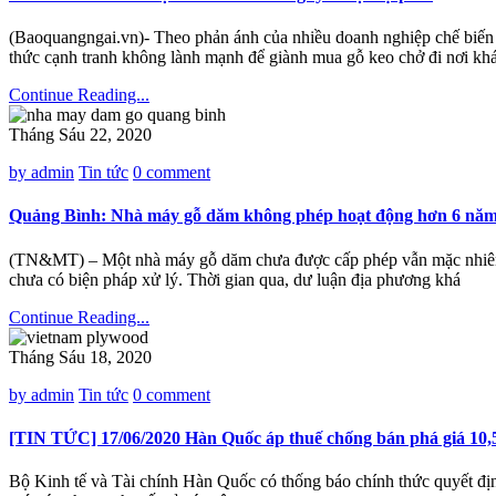
(Baoquangngai.vn)- Theo phản ánh của nhiều doanh nghiệp chế biến 
thức cạnh tranh không lành mạnh để giành mua gỗ keo chở đi nơi khá
Continue Reading...
Tháng Sáu 22, 2020
by admin
Tin tức
0 comment
Quảng Bình: Nhà máy gỗ dăm không phép hoạt động hơn 6 nă
(TN&MT) – Một nhà máy gỗ dăm chưa được cấp phép vẫn mặc nhiên 
chưa có biện pháp xử lý. Thời gian qua, dư luận địa phương khá
Continue Reading...
Tháng Sáu 18, 2020
by admin
Tin tức
0 comment
[TIN TỨC] 17/06/2020 Hàn Quốc áp thuế chống bán phá giá 10,
Bộ Kinh tế và Tài chính Hàn Quốc có thống báo chính thức quyết địn