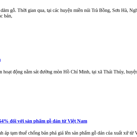
dăm gỗ. Thời gian qua, tại các huyện miền núi Trà Bồng, Sơn Hà, Ng
c bán,
m
hoạt động nằm sát đường mòn Hồ Chí Minh, tại xã Thái Thủy, huyệ
54% đối với sản phẩm gỗ dán từ Việt Nam
h áp tạm thuế chống bán phá giá lên sản phẩm gỗ dán của xuất xứ từ V