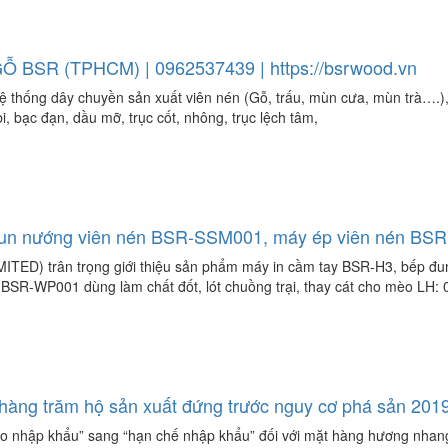
 BSR (TPHCM) | 0962537439 | https://bsrwood.vn
hệ thống dây chuyền sản xuất viên nén (Gỗ, trấu, mùn cưa, mùn trà….
, bạc đạn, dầu mỡ, trục cốt, nhông, trục lệch tâm,
p đun nướng viên nén BSR-SSM001, máy ép viên nén B
) trân trọng giới thiệu sản phẩm máy in cầm tay BSR-H3, bếp đu
 BSR-WP001 dùng làm chất đốt, lót chuồng trại, thay cát cho mèo LH
àng trăm hộ sản xuất đứng trước nguy cơ phá sản 201
do nhập khẩu” sang “hạn chế nhập khẩu” đối với mặt hàng hương nhang