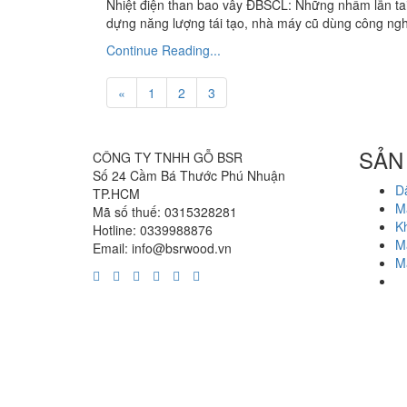
Nhiệt điện than bao vây ĐBSCL: Những nhầm lẫn tai
dựng năng lượng tái tạo, nhà máy cũ dùng công ngh
Continue Reading...
«
1
2
3
SẢN
CÔNG TY TNHH GỖ BSR
Số 24 Cầm Bá Thước Phú Nhuận
D
TP.HCM
M
Mã số thuế: 0315328281
K
Hotline: 0339988876
M
Email: info@bsrwood.vn
M