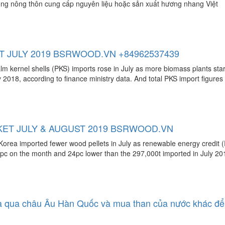
ộng nông thôn cung cấp nguyên liệu hoặc sản xuất hương nhang Việt
 JULY 2019 BSRWOOD.VN +84962537439
lm kernel shells (PKS) imports rose in July as more biomass plants sta
2018, according to finance ministry data. And total PKS import figures 
ET JULY & AUGUST 2019 BSRWOOD.VN
Korea imported fewer wood pellets in July as renewable energy credit 
 2pc on the month and 24pc lower than the 297,000t imported in July 2
 qua châu Âu Hàn Quốc và mua than của nước khác để m