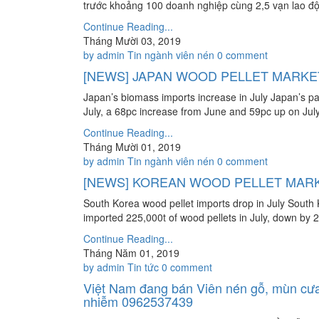
trước khoảng 100 doanh nghiệp cùng 2,5 vạn lao đ
Continue Reading...
Tháng Mười 03, 2019
by admin
Tin ngành viên nén
0 comment
[NEWS] JAPAN WOOD PELLET MARKET
Japan’s biomass imports increase in July Japan’s pa
July, a 68pc increase from June and 59pc up on July 
Continue Reading...
Tháng Mười 01, 2019
by admin
Tin ngành viên nén
0 comment
[NEWS] KOREAN WOOD PELLET MARK
South Korea wood pellet imports drop in July South 
imported 225,000t of wood pellets in July, down by
Continue Reading...
Tháng Năm 01, 2019
by admin
Tin tức
0 comment
Việt Nam đang bán Viên nén gỗ, mùn cưa
nhiễm 0962537439