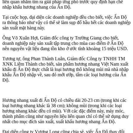
liên quan nhằm tìm ra giải pháp ứng phó trước quy định hạn chế
nhập khẩu hương nhang của Ấn Độ.
Tại cuộc họp, đại diện các doanh nghiệp đều cho biết, việc Ấn Độ
ra thông báo như vậy có thể sẽ làm sụp đổ hầu hết các doanh nghiệp
sản xuất mặt hàng này.
Ông Võ Xuân Hợi, Giám đốc công ty Trường Giang cho biết,
doanh nghiệp này sản xuất tập trung cho mùa cao điểm ở Ấn Độ
nên nguyên vật liệu đang tồn kho ở ước tính khoảng 15 triệu USD.
Tương tự, ông Phan Thành Luân, Giám đốc Công ty TNHH TM
XNK Liêm Thành cho biết, sản phẩm hương nhang Việt Nam xuất
khẩu đi Ấn Độ thực chất là loại hương thô không mùi mà nhà nhập
khẩu Ấn Độ nhập về, sau đó mới ướp, tẩm các loại hương của Ấn
Độ.
Hương nhang xuất đi Ấn Độ có chiều dài 20-23 cm (trong khi các
loại hương nhang khác là 38 cm); không mùi (trong khi các loại
hương nhang khác đều có mùi). Với các đặc điểm này, máy móc,
thành phẩm cũng như nguyên liệu liên quan chỉ có thể sử dụng duy
nhất cho mục đích sản xuất, xuất khẩu hương nhang Ấn Độ.
Đại diện công ty Vương Long cũng chia sẻ, việc Ấn Độ thay đổi