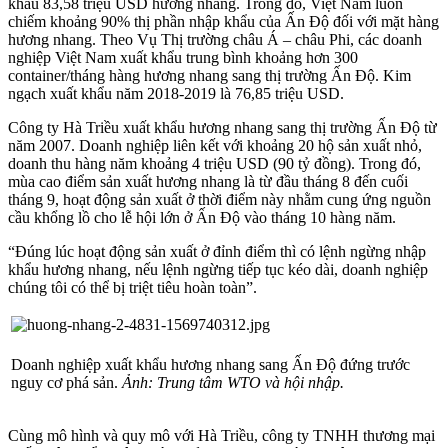
khẩu 83,58 triệu USD hương nhang. Trong đó, Việt Nam luôn
chiếm khoảng 90% thị phần nhập khẩu của Ấn Độ đối với mặt hàng
hương nhang. Theo Vụ Thị trường châu Á – châu Phi, các doanh
nghiệp Việt Nam xuất khẩu trung bình khoảng hơn 300
container/tháng hàng hương nhang sang thị trường Ấn Độ. Kim
ngạch xuất khẩu năm 2018-2019 là 76,85 triệu USD.
Công ty Hà Triều xuất khẩu hương nhang sang thị trường Ấn Độ từ
năm 2007. Doanh nghiệp liên kết với khoảng 20 hộ sản xuất nhỏ,
doanh thu hàng năm khoảng 4 triệu USD (90 tỷ đồng). Trong đó,
mùa cao điểm sản xuất hương nhang là từ đầu tháng 8 đến cuối
tháng 9, hoạt động sản xuất ở thời điểm này nhằm cung ứng nguồn
cầu khổng lồ cho lễ hội lớn ở Ấn Độ vào tháng 10 hàng năm.
“Đúng lúc hoạt động sản xuất ở đỉnh điểm thì có lệnh ngừng nhập
khẩu hương nhang, nếu lệnh ngừng tiếp tục kéo dài, doanh nghiệp
chúng tôi có thể bị triệt tiêu hoàn toàn”.
Doanh nghiệp xuất khẩu hương nhang sang Ấn Độ đứng trước
nguy cơ phá sản.
Ảnh: Trung tâm WTO và hội nhập.
Cùng mô hình và quy mô với Hà Triều, công ty TNHH thương mại