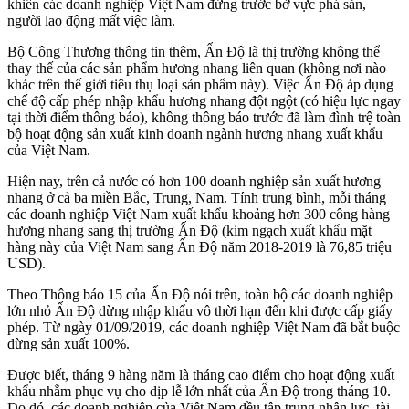
khiến các doanh nghiệp Việt Nam đứng trước bờ vực phá sản,
người lao động mất việc làm.
Bộ Công Thương thông tin thêm, Ấn Độ là thị trường không thể
thay thế của các sản phẩm hương nhang liên quan (không nơi nào
khác trên thế giới tiêu thụ loại sản phẩm này). Việc Ấn Độ áp dụng
chế độ cấp phép nhập khẩu hương nhang đột ngột (có hiệu lực ngay
tại thời điểm thông báo), không thông báo trước đã làm đình trệ toàn
bộ hoạt động sản xuất kinh doanh ngành hương nhang xuất khẩu
của Việt Nam.
Hiện nay, trên cả nước có hơn 100 doanh nghiệp sản xuất hương
nhang ở cả ba miền Bắc, Trung, Nam. Tính trung bình, mỗi tháng
các doanh nghiệp Việt Nam xuất khẩu khoảng hơn 300 công hàng
hương nhang sang thị trường Ấn Độ (kim ngạch xuất khẩu mặt
hàng này của Việt Nam sang Ấn Độ năm 2018-2019 là 76,85 triệu
USD).
Theo Thông báo 15 của Ấn Độ nói trên, toàn bộ các doanh nghiệp
lớn nhỏ Ấn Độ dừng nhập khẩu vô thời hạn đến khi được cấp giấy
phép. Từ ngày 01/09/2019, các doanh nghiệp Việt Nam đã bắt buộc
dừng sản xuất 100%.
Được biết, tháng 9 hàng năm là tháng cao điểm cho hoạt động xuất
khẩu nhằm phục vụ cho dịp lễ lớn nhất của Ấn Độ trong tháng 10.
Do đó, các doanh nghiệp của Việt Nam đều tập trung nhân lực, tài