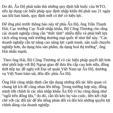
Do đó, Ấn Độ phải tuân thủ những quy định bắt buộc của WTO,
nếu áp dụng các biện pháp quy định nhập khẩu thì phải sau 21 ngày
sau khi ban hành, quy định mới có thể có hiệu lực.
Để ứng phó trước thông báo này từ phía Ấn Độ, ông Trần Thanh
Hải, Cục trưởng Cục Xuất nhập khẩu, Bộ Công Thương cho rằng
các doanh nghiệp cũng cần “thức tỉnh” nhiều điều và phải biết lựa
cách sống trong môi trường thương mại quốc tế như thế này. “Các
doanh nghiệp cần tự nâng cao năng lực cạnh tranh, sản xuất chuyên
nghiệp hơn, đa dạng hóa sản phẩm, đa dạng hoá thị trường”, ông
Hải nhấn mạnh.
Theo ông Hải, Bộ Công Thương sẽ có các biện pháp quyết liệt hơn
như phối hợp với Bộ Ngoại giao để đưa lên cấp cao hơn nữa, đồng
thời tiếp tục đề nghị với Đại sứ quán Việt Nam tại Ấn Độ, thương
vụ Việt Nam bám sát, đôn đốc phía Ấn Độ.
Ông Hải cũng nhận định cần tận dụng những đối tác liên quan có
chung lợi ích để cùng nhau lên tiếng. Trong trường hợp này, đồng
minh lớn chính là các nhà nhập khẩu Ấn Độ vì họ cũng đang như
“ngồi trên đống lửa,” do đó, cần lôi kéo họ vào cuộc, liên kết chặt
chẽ với các đối tác để lên tiếng phản đối và đòi hỏi những quyền lợi
chính đáng của doanh nghiệp.