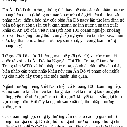
Do Ấn Độ là thị trường không thể thay thế của các sản phẩm hương
nhang liên quan (không nơi nào khác trên thế giới tiêu thụ loại sản
phẩm này), thông báo này của phía Ấn Độ ngay lập tức làm đình trệ
toàn bộ hoạt động sản xuất kinh doanh ngành hương nhang xuất
khẩu đi Ấn Độ của Việt Nam (với hơn 100 doanh nghiệp; khoảng
2,5 vạn lao động nông thôn cung cấp nguyên liệu tăm tre, keo, mùn
cưa, bột than củi… hoặc trực tiếp sản xuất, gia công loại hương
nhang này).
Từ góc độ Tổ chức Thương mại thế giới (WTO) và các cam kết
quốc tế với phía Ấn Độ, bà Nguyễn Thị Thu Trang, Giám đốc
Trung tâm WTO và hội nhập cho rằng, có nhiều dấu hiệu cho thấy
biện pháp cấp phép nhập khẩu này của Ấn Độ vi phạm các nghĩa
vụ của nước này trong các thỏa thuận liên quan.
Ngành hương nhang Việt Nam hiện có khoảng 100 doanh nghiệp.
Đằng sau họ là rất nhiều lao động, đặc biệt là những lao động phổ
thông, yếu thế như người cao tuổi, người khuyết tật… sống tại khu
vực nông thôn. Bởi đây là ngành sản xuất dễ, thu nhập thường
không cao.
Các doanh nghiệp, công ty thường vẫn để cho các hộ gia đình ở
nông thôn gia công. Do đó, hỗ trợ ngành hương nhang không chỉ là
việc cần làm để “cứu” lấy các doanh nghiệp mà sâu xa hơn là còn vì