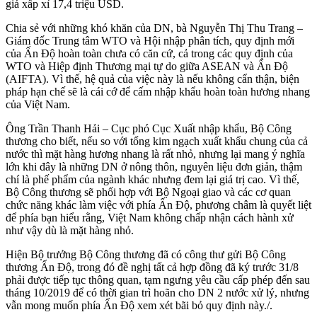
giá xấp xỉ 17,4 triệu USD.
Chia sẻ với những khó khăn của DN, bà Nguyễn Thị Thu Trang –
Giám đốc Trung tâm WTO và Hội nhập phân tích, quy định mới
của Ấn Độ hoàn toàn chưa có căn cứ, cả trong các quy định của
WTO và Hiệp định Thương mại tự do giữa ASEAN và Ấn Độ
(AIFTA). Vì thế, hệ quả của việc này là nếu không cẩn thận, biện
pháp hạn chế sẽ là cái cớ để cấm nhập khẩu hoàn toàn hương nhang
của Việt Nam.
Ông Trần Thanh Hải – Cục phó Cục Xuất nhập khẩu, Bộ Công
thương cho biết, nếu so với tổng kim ngạch xuất khẩu chung của cả
nước thì mặt hàng hương nhang là rất nhỏ, nhưng lại mang ý nghĩa
lớn khi đây là những DN ở nông thôn, nguyên liệu đơn giản, thậm
chí là phế phẩm của ngành khác nhưng đem lại giá trị cao. Vì thế,
Bộ Công thương sẽ phối hợp với Bộ Ngoại giao và các cơ quan
chức năng khác làm việc với phía Ấn Độ, phương châm là quyết liệt
để phía bạn hiểu rằng, Việt Nam không chấp nhận cách hành xử
như vậy dù là mặt hàng nhỏ.
Hiện Bộ trưởng Bộ Công thương đã có công thư gửi Bộ Công
thương Ấn Độ, trong đó đề nghị tất cả hợp đồng đã ký trước 31/8
phải được tiếp tục thông quan, tạm ngưng yêu cầu cấp phép đến sau
tháng 10/2019 để có thời gian trì hoãn cho DN 2 nước xử lý, nhưng
vẫn mong muốn phía Ấn Độ xem xét bãi bỏ quy định này./.