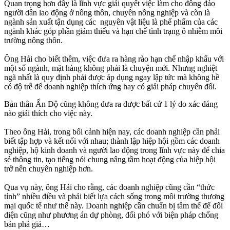
Quan trọng hơn đây là lĩnh vực giải quyết việc làm cho đông đảo
người dân lao động ở nông thôn, chuyên nông nghiệp và còn là
ngành sản xuất tận dụng các nguyên vật liệu là phế phẩm của các
ngành khác góp phần giảm thiểu và hạn chế tình trạng ô nhiễm môi
trường nông thôn.
Ông Hải cho biết thêm, việc đưa ra hàng rào hạn chế nhập khẩu với
một số ngành, mặt hàng không phải là chuyện mới. Nhưng nghiệt
ngã nhất là quy định phải được áp dụng ngay lập tức mà không hề
có độ trễ để doanh nghiệp thích ứng hay có giải pháp chuyển đổi.
Bản thân Ấn Độ cũng không đưa ra được bất cứ 1 lý do xác đáng
nào giải thích cho việc này.
Theo ông Hải, trong bối cảnh hiện nay, các doanh nghiệp cần phải
biết tập hợp và kết nối với nhau; thành lập hiệp hội gồm các doanh
nghiệp, hộ kinh doanh và người lao động trong lĩnh vực này để chia
sẻ thông tin, tạo tiếng nói chung nâng tầm hoạt động của hiệp hội
trở nên chuyên nghiệp hơn.
Qua vụ này, ông Hải cho rằng, các doanh nghiệp cũng cần “thức
tỉnh” nhiều điều và phải biết lựa cách sống trong môi trường thương
mại quốc tế như thế này. Doanh nghiệp cần chuẩn bị tâm thế để đối
diện cũng như phương án dự phòng, đối phó với biện pháp chống
bán phá giá…