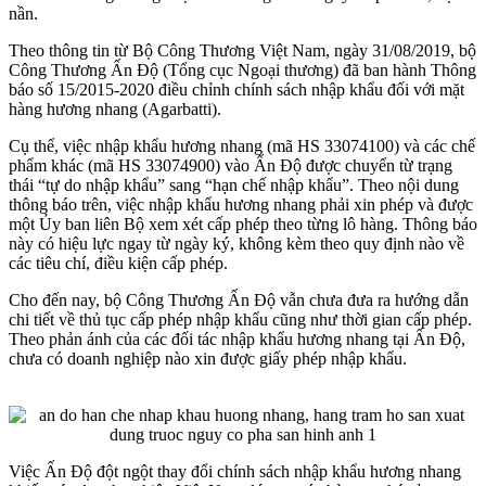
nần.
Theo thông tin từ Bộ Công Thương Việt Nam, ngày 31/08/2019, bộ
Công Thương Ấn Độ (Tổng cục Ngoại thương) đã ban hành Thông
báo số 15/2015-2020 điều chỉnh chính sách nhập khẩu đối với mặt
hàng hương nhang (Agarbatti).
Cụ thể, việc nhập khẩu hương nhang (mã HS 33074100) và các chế
phẩm khác (mã HS 33074900) vào Ấn Độ được chuyển từ trạng
thái “tự do nhập khẩu” sang “hạn chế nhập khẩu”. Theo nội dung
thông báo trên, việc nhập khẩu hương nhang phải xin phép và được
một Ủy ban liên Bộ xem xét cấp phép theo từng lô hàng. Thông báo
này có hiệu lực ngay từ ngày ký, không kèm theo quy định nào về
các tiêu chí, điều kiện cấp phép.
Cho đến nay, bộ Công Thương Ấn Độ vẫn chưa đưa ra hướng dẫn
chi tiết về thủ tục cấp phép nhập khẩu cũng như thời gian cấp phép.
Theo phản ánh của các đối tác nhập khẩu hương nhang tại Ấn Độ,
chưa có doanh nghiệp nào xin được giấy phép nhập khẩu.
Việc Ấn Độ đột ngột thay đổi chính sách nhập khẩu hương nhang