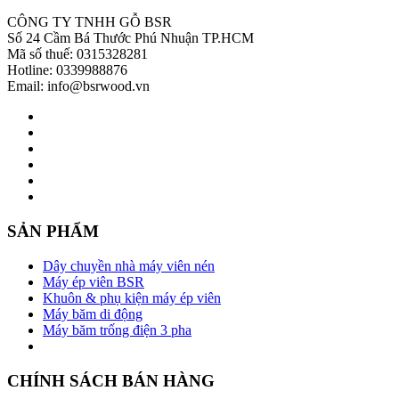
CÔNG TY TNHH GỖ BSR
Số 24 Cầm Bá Thước Phú Nhuận TP.HCM
Mã số thuế: 0315328281
Hotline: 0339988876
Email: info@bsrwood.vn
SẢN PHẨM
Dây chuyền nhà máy viên nén
Máy ép viên BSR
Khuôn & phụ kiện máy ép viên
Máy băm di động
Máy băm trống điện 3 pha
CHÍNH SÁCH BÁN HÀNG