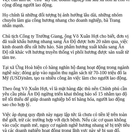
cộng đồng người lao động.
Họ chính là những đối tượng bị ảnh hưởng lâu dài, những nhóm
chuyên làm gia công hương nhang cho doanh nghiệp, bà Trang
nhấn mạnh.
Chủ tịch Công ty Trường Giang, ông Võ Xuân Hợi cho biết, đơn vị
đã xuất khẩu hương nhang sang Ấn Độ được hơn 20 năm qua, việc
kinh doanh đều rất hữu hảo. Sản phẩm hương xuất khẩu sang Ấn
Độ rất khác với hương truyền thống vì phôi hương được sản xuất từ
tăm tre.
Tại xã Ứng Hoà hiện có hàng nghìn hộ đang hoạt động trong ngành
nghề này; đóng góp vào nguồn thu ngân sách từ 70-100 triệu đô la
Mỹ (USD)/năm, tạo ra nhiều công ăn việc làm cho người lao động.
Theo ông Võ Xuân Hợi, vì là mặt hàng đặc thù nên Chính phủ cần
yêu cầu phía Ấn Độ ngừng triển khai thông báo số 15 nhằm tạo độ
trễ tối thiểu để giúp doanh nghiệp bố trí hàng hóa, người lao động
sao cho hợp lý.
Việc áp dụng quy định này ngay lập tức là chưa có tiền lệ trên toàn
thế giới, trừ các trường hợp với dịch bệnh. Nếu các cơ quan không
vào cuộc mạnh mẽ, nguy cơ ngành nghề hương nhang sẽ bị triệt tiêu
và các doanh nghiệp hoạt động trong lĩnh vực này sẽ bị sụp đổ.