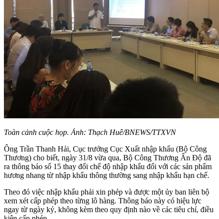
Toàn cảnh cuộc họp. Ảnh: Thạch Huê/BNEWS/TTXVN
Ông Trần Thanh Hải, Cục trưởng Cục Xuất nhập khẩu (Bộ Công
Thương) cho biết, ngày 31/8 vừa qua, Bộ Công Thương Ấn Độ đã
ra thông báo số 15 thay đổi chế độ nhập khẩu đối với các sản phẩm
hương nhang từ nhập khẩu thông thường sang nhập khẩu hạn chế.
Theo đó việc nhập khẩu phải xin phép và được một ủy ban liên bộ
xem xét cấp phép theo từng lô hàng. Thông báo này có hiệu lực
ngay từ ngày ký, không kèm theo quy định nào về các tiêu chí, điều
kiện cấp phép.