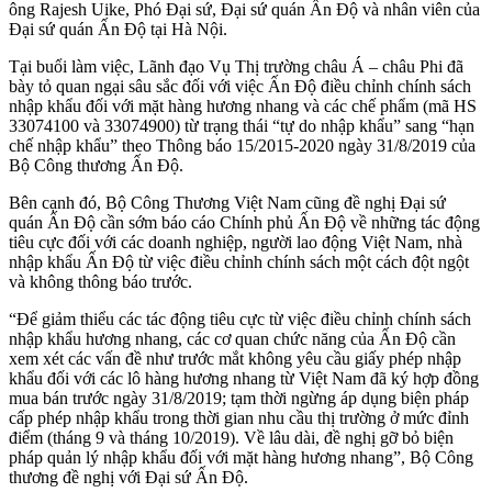
ông Rajesh Uike, Phó Đại sứ, Đại sứ quán Ấn Độ và nhân viên của
Đại sứ quán Ấn Độ tại Hà Nội.
Tại buổi làm việc, Lãnh đạo Vụ Thị trường châu Á – châu Phi đã
bày tỏ quan ngại sâu sắc đối với việc Ấn Độ điều chỉnh chính sách
nhập khẩu đối với mặt hàng hương nhang và các chế phẩm (mã HS
33074100 và 33074900) từ trạng thái “tự do nhập khẩu” sang “hạn
chế nhập khẩu” theo Thông báo 15/2015-2020 ngày 31/8/2019 của
Bộ Công thương Ấn Độ.
Bên cạnh đó, Bộ Công Thương Việt Nam cũng đề nghị Đại sứ
quán Ấn Độ cần sớm báo cáo Chính phủ Ấn Độ về những tác động
tiêu cực đối với các doanh nghiệp, người lao động Việt Nam, nhà
nhập khẩu Ấn Độ từ việc điều chỉnh chính sách một cách đột ngột
và không thông báo trước.
“Để giảm thiểu các tác động tiêu cực từ việc điều chỉnh chính sách
nhập khẩu hương nhang, các cơ quan chức năng của Ấn Độ cần
xem xét các vấn đề như trước mắt không yêu cầu giấy phép nhập
khẩu đối với các lô hàng hương nhang từ Việt Nam đã ký hợp đồng
mua bán trước ngày 31/8/2019; tạm thời ngừng áp dụng biện pháp
cấp phép nhập khẩu trong thời gian nhu cầu thị trường ở mức đỉnh
điểm (tháng 9 và tháng 10/2019). Về lâu dài, đề nghị gỡ bỏ biện
pháp quản lý nhập khẩu đối với mặt hàng hương nhang”, Bộ Công
thương đề nghị với Đại sứ Ấn Độ.