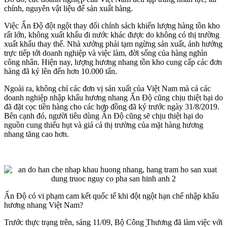
chính, nguyên vật liệu để sản xuất hàng.
Việc Ấn Độ đột ngột thay đổi chính sách khiến lượng hàng tồn kho
rất lớn, không xuất khẩu đi nước khác được do không có thị trường
xuất khẩu thay thế. Nhà xưởng phải tạm ngừng sản xuất, ảnh hưởng
trực tiếp tới doanh nghiệp và việc làm, đời sống của hàng nghìn
công nhân. Hiện nay, lượng hương nhang tồn kho cung cấp các đơn
hàng đã ký lên đến hơn 10.000 tấn.
Ngoài ra, không chỉ các đơn vị sản xuất của Việt Nam mà cả các
doanh nghiệp nhập khẩu hương nhang Ấn Độ cũng chịu thiệt hại do
đã đặt cọc tiền hàng cho các hợp đồng đã ký trước ngày 31/8/2019.
Bên cạnh đó, người tiêu dùng Ấn Độ cũng sẽ chịu thiệt hại do
nguồn cung thiếu hụt và giá cả thị trường của mặt hàng hương
nhang tăng cao hơn.
Ấn Độ có vi phạm cam kết quốc tế khi đột ngột hạn chế nhập khẩu
hương nhang Việt Nam?
Trước thực trạng trên, sáng 11/09, Bộ Công Thương đã làm việc với