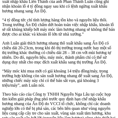
xuất nhập khẩu Liên Thành của anh Phan Thành Luân cũng ghi
nhận khoản lỗ 4 tỷ đồng ngay sau khi có lệnh ngừng xuất khẩu
hương nhang sang Án Độ.
“4 tỷ đồng tức chỉ tính lượng hàng tồn kho và nguyên liệu thôi.
Trong trường Ấn Độ chấm dứt hoàn toàn việc nhập khẩu, khoản lỗ
sẽ rất khủng khiếp bởi máy móc làm hương nhang sẽ không thể bán
được cho ai khác và khoản lỗ lớn từ nhà xưởng.”
Anh Luân giải thích hương nhang thô xuất khẩu sang Ấn Độ có
chiều dài 20-23cm, trong khi đó thị trường trong nước hay một số
thị trường khác thường có chiều dài 28 – 38 cm với mùi hương tự
nhiên. Do đó, nguyên liệu, máy móc, thành phẩm chỉ có thể sử
dụng duy nhất cho mục đích xuất khẩu sang thị trường Ấn Độ.
“Máy móc khi mua mới có giá khoảng 14 triệu đồng/máy, trong
trường hợp không còn sản xuất hương nhang để xuất sang Ấn Độ,
những chiếc máy này chỉ có thể bán sắt vụn, giá khoảng 3
triệu/máy”, anh Luân nói.
Theo báo cáo của Công ty TNHH Nguyễn Nga Lâu tại cuộc họp
tìm kiếm giải pháp ứng phó trước quy định hạn chế nhập khẩu
hương nhang của Ấn Độ do VCCI tổ chức, không chỉ các doanh
nghiệp lớn có thể bị phá sản, các bên liên quan như vùng nguyên
liệu cung cấp cây tre cho sản xuất, vùng sản xuất tăm hương, khu
vực sản xuất cây bởi lời (nguyên liệu làm hương) cũng chịu thiệt hại