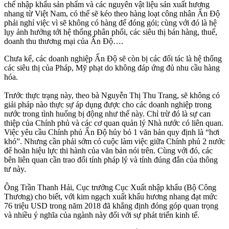
chế nhập khẩu sản phẩm và các nguyên vật liệu sản xuất hương
nhang từ Việt Nam, có thể sẽ kéo theo hàng loạt công nhân Ấn Độ
phải nghỉ việc vì sẽ không có hàng để đóng gói; cùng với đó là hệ
lụy ảnh hưởng tới hệ thống phân phối, các siêu thị bán hàng, thuế,
doanh thu thương mại của Ấn Độ….
Chưa kể, các doanh nghiệp Ấn Độ sẽ còn bị các đối tác là hệ thống
các siêu thị của Pháp, Mỹ phạt do không đáp ứng đủ nhu cầu hàng
hóa.
Trước thực trạng này, theo bà Nguyễn Thị Thu Trang, sẽ không có
giải pháp nào thực sự áp dụng được cho các doanh nghiệp trong
nước trong tình huống bị động như thế này. Chỉ trừ đó là sự can
thiệp của Chính phủ và các cơ quan quản lý Nhà nước có liên quan.
Việc yêu cầu Chính phủ Ấn Độ hủy bỏ 1 văn bản quy định là “hơi
khó”. Nhưng cần phải sớm có cuộc làm việc giữa Chính phủ 2 nước
để hoãn hiệu lực thi hành của văn bản nói trên. Cùng với đó, các
bên liên quan cần trao đổi tính pháp lý và tính đúng đắn của thông
tư này.
Ông Trần Thanh Hải, Cục trưởng Cục Xuất nhập khẩu (Bộ Công
Thương) cho biết, với kim ngạch xuất khẩu hương nhang đạt mức
76 triệu USD trong năm 2018 đã khẳng định đóng góp quan trọng
và nhiều ý nghĩa của ngành này đối với sự phát triển kinh tế.