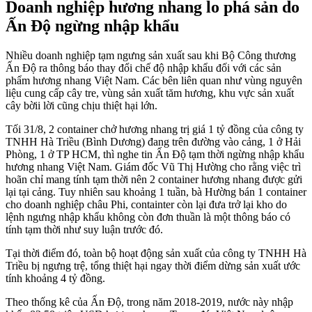
Doanh nghiệp hương nhang lo phá sản do
Ấn Độ ngừng nhập khẩu
Nhiều doanh nghiệp tạm ngưng sản xuất sau khi Bộ Công thương
Ấn Độ ra thông báo thay đổi chế độ nhập khẩu đối với các sản
phẩm hương nhang Việt Nam.
Các bên liên quan như vùng nguyên
liệu cung cấp cây tre, vùng sản xuất tăm hương, khu vực sản xuất
cây bờii lời cũng chịu thiệt hại lớn.
Tối 31/8, 2 container chở hương nhang trị giá 1 tỷ đồng của công ty
TNHH Hà Triều (Bình Dương) đang trên đường vào cảng, 1 ở Hải
Phòng, 1 ở TP HCM, thì nghe tin Ấn Độ tạm thời ngừng nhập khẩu
hương nhang Việt Nam. Giám đốc Vũ Thị Hường cho rằng việc trì
hoãn chỉ mang tính tạm thời nên 2 container hương nhang được gửi
lại tại cảng. Tuy nhiên sau khoảng 1 tuần, bà Hường bán 1 container
cho doanh nghiệp châu Phi, containter còn lại đưa trở lại kho do
lệnh ngưng nhập khẩu không còn đơn thuần là một thông báo có
tính tạm thời như suy luận trước đó.
Tại thời điểm đó, toàn bộ hoạt động sản xuất của công ty TNHH Hà
Triều bị ngưng trệ, tổng thiệt hại ngay thời điểm dừng sản xuất ước
tính khoảng 4 tỷ đồng.
Theo thống kê của Ấn Độ, trong năm 2018-2019, nước này nhập