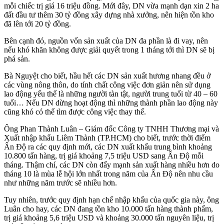
mỗi chiếc trị giá 16 triệu đồng. Mới đây, DN vừa mạnh dạn xin 2 ha
đất đầu tư thêm 30 tỷ đồng xây dựng nhà xưởng, nên hiện tồn kho
đã lên tới 20 tỷ đồng.
Bên cạnh đó, nguồn vốn sản xuất của DN đa phần là đi vay, nên
nếu khó khăn không được giải quyết trong 1 tháng tới thì DN sẽ bị
phá sản.
Bà Nguyệt cho biết, hầu hết các DN sản xuất hương nhang đều ở
các vùng nông thôn, do tính chất công việc đơn giản nên sử dụng
lao động yếu thế là những người tàn tật, người trung tuổi từ 40 – 60
tuổi… Nếu DN dừng hoạt động thì những thành phần lao động này
cũng khó có thể tìm được công việc thay thế.
Ông Phan Thành Luân – Giám đốc Công ty TNHH Thương mại và
Xuất nhập khẩu Liêm Thành (TP.HCM) cho biết, trước thời điểm
Ấn Độ ra các quy định mới, các DN xuất khẩu trung bình khoảng
10.800 tấn hàng, trị giá khoảng 7,5 triệu USD sang Ấn Độ mỗi
tháng. Thậm chí, các DN còn đẩy mạnh sản xuất hàng nhiều hơn do
tháng 10 là mùa lễ hội lớn nhất trong năm của Ấn Độ nên nhu cầu
như những năm trước sẽ nhiều hơn.
Tuy nhiên, trước quy định hạn chế nhập khẩu của quốc gia này, ông
Luân cho hay, các DN đang tồn kho 10.000 tấn hàng thành phẩm,
trị giá khoảng 5,6 triệu USD và khoảng 30.000 tấn nguyên liệu, trị