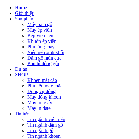
Home
Giới thiệu
Sản phẩm
Máy băm gỗ
Máy ép viên
Bếp viên nén
Khuôn ép viên
Phụ tùng máy
Viên nén sinh khối
Dăm gỗ mùn cưa
Bao bì đóng gói
Dự án
SHOP
Khoen mắt cáo
Phụ liệu may mặc
Dụng cụ đóng
Máy đóng khoen
Máy túi giấy
Máy in date
Tin tức
Tin ngành viên nén
Tin ngành dăm gỗ
Tin ngành gỗ
Tin ngành khoen