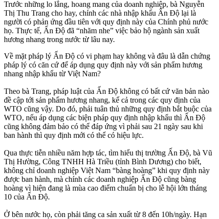
Trước những lo lắng, hoang mang của doanh nghiệp, bà Nguyễn
Thị Thu Trang cho hay, chính các nhà nhập khẩu Ấn Độ lại là
người có phản ứng đầu tiên với quy định này của Chính phủ nước
họ. Thực tế, Ấn Độ đã “nhăm nhe” việc bảo hộ ngành sản xuất
hương nhang trong nước từ lâu nay.
Về mặt pháp lý Ấn Độ có vi phạm hay không và đâu là dẫn chứng
pháp lý có căn cứ để áp dụng quy định này với sản phẩm hương
nhang nhập khẩu từ Việt Nam?
Theo bà Trang, pháp luật của Ấn Độ không có bất cứ văn bản nào
đề cập tới sản phẩm hương nhang, kể cả trong các quy định của
WTO cũng vậy. Do đó, phải tuân thủ những quy định bắt buộc của
WTO, nếu áp dụng các biện pháp quy định nhập khẩu thì Ấn Độ
cũng không đảm bảo có thể đáp ứng vì phải sau 21 ngày sau khi
ban hành thì quy định mới có thể có hiệu lực.
Qua thực tiễn nhiều năm hợp tác, tìm hiểu thị trường Ấn Độ, bà Vũ
Thị Hường, Công TNHH Hà Triều (tỉnh Bình Dương) cho biết,
không chỉ doanh nghiệp Việt Nam “bàng hoàng” khi quy định này
được ban hành, mà chính các doanh nghiệp Ấn Độ cũng bàng
hoàng vì hiện đang là mùa cao điểm chuẩn bị cho lễ hội lớn tháng
10 của Ấn Độ.
Ở bên nước họ, còn phải tăng ca sản xuất từ 8 đến 10h/ngày. Hạn