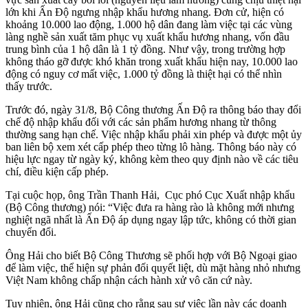
lớn khi Ấn Độ ngưng nhập khẩu hương nhang. Đơn cử, hiện có
khoảng 10.000 lao động, 1.000 hộ dân đang làm việc tại các vùng
làng nghề sản xuất tăm phục vụ xuất khẩu hương nhang, vốn đầu
trung bình của 1 hộ dân là 1 tỷ đồng. Như vậy, trong trường hợp
không tháo gỡ được khó khăn trong xuất khẩu hiện nay, 10.000 lao
động có nguy cơ mất việc, 1.000 tỷ đồng là thiệt hại có thể nhìn
thấy trước.
Trước đó, ngày 31/8, Bộ Công thương Ấn Độ ra thông báo thay đổi
chế độ nhập khẩu đối với các sản phẩm hương nhang từ thông
thường sang hạn chế. Việc nhập khẩu phải xin phép và được một ủy
ban liên bộ xem xét cấp phép theo từng lô hàng. Thông báo này có
hiệu lực ngay từ ngày ký, không kèm theo quy định nào về các tiêu
chí, điều kiện cấp phép.
Tại cuộc họp, ông Trần Thanh Hải, Cục phó Cục Xuất nhập khẩu
(Bộ Công thương) nói: “Việc đưa ra hàng rào là không mới nhưng
nghiệt ngã nhất là Ấn Độ áp dụng ngay lập tức, không có thời gian
chuyển đổi.
Ông Hải cho biết Bộ Công Thương sẽ phối hợp với Bộ Ngoại giao
để làm việc, thể hiện sự phản đối quyết liệt, dù mặt hàng nhỏ nhưng
Việt Nam không chấp nhận cách hành xử vô căn cứ này.
Tuy nhiên, ông Hải cũng cho rằng sau sự việc lần này các doanh