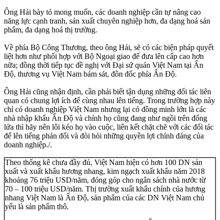
Ông Hải bày tỏ mong muốn, các doanh nghiệp cần tự nâng cao
năng lực cạnh tranh, sản xuất chuyên nghiệp hơn, đa dạng hoá sản
phẩm, đa dạng hoá thị trường.
Về phía Bộ Công Thương, theo ông Hải, sẽ có các biện pháp quyết
liệt hơn như phối hợp với Bộ Ngoại giao để đưa lên cấp cao hơn
nữa; đồng thời tiếp tục đề nghị với Đại sứ quán Việt Nam tại Ấn
Độ, thương vụ Việt Nam bám sát, đôn đốc phía Ấn Độ.
Ông Hải cũng nhận định, cần phải biết tận dụng những đối tác liên
quan có chung lợi ích để cùng nhau lên tiếng. Trong trường hợp này
chỉ có doanh nghiệp Việt Nam nhưng lại có đồng minh lớn là các
nhà nhập khẩu Ấn Độ và chính họ cũng đang như ngồi trên đống
lửa thì hãy nên lôi kéo họ vào cuộc, liên kết chặt chẽ với các đối tác
để lên tiếng phản đối và đòi hỏi những quyền lợi chính đáng của
doanh nghiệp./.
Theo thống kê chưa đầy đủ, Việt Nam hiện có hơn 100 DN sản
xuất và xuất khẩu hương nhang, kim ngạch xuất khẩu năm 2018
khoảng 76 triệu USD/năm, đóng góp cho ngân sách nhà nước từ
70 – 100 triệu USD/năm. Thị trường xuất khẩu chính của hương
nhang Việt Nam là Ấn Độ, sản phẩm của các DN Việt Nam chủ
yếu là sản phẩm thô.