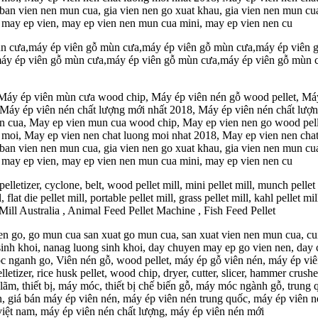
ia ban vien nen mun cua, gia vien nen go xuat khau, gia vien nen mun
 may ep vien, may ep vien nen mun cua mini, may ep vien nen cu
n cưa,máy ép viên gỗ mùn cưa,máy ép viên gỗ mùn cưa,máy ép viên 
áy ép viên gỗ mùn cưa,máy ép viên gỗ mùn cưa,máy ép viên gỗ mùn 
 Máy ép viên mùn cưa wood chip, Máy ép viên nén gỗ wood pellet, Má
 Máy ép viên nén chất lượng mới nhất 2018, Máy ép viên nén chất lư
ua, May ep vien mun cua wood chip, May ep vien nen go wood pelle
 moi, May ep vien nen chat luong moi nhat 2018, May ep vien nen cha
ia ban vien nen mun cua, gia vien nen go xuat khau, gia vien nen mun
 may ep vien, may ep vien nen mun cua mini, may ep vien nen cu
letizer, cyclone, belt, wood pellet mill, mini pellet mill, munch pellet m
ill, flat die pellet mill, portable pellet mill, grass pellet mill, kahl pell
let Mill Australia , Animal Feed Pellet Machine , Fish Feed Pellet
en go, go mun cua san xuat go mun cua, san xuat vien nen mun cua, cu
n sinh khoi, nanag luong sinh khoi, day chuyen may ep go vien nen, da
 moc nganh go, Viên nén gỗ, wood pellet, máy ép gỗ viên nén, máy ép viê
lletizer, rice husk pellet, wood chip, dryer, cutter, slicer, hammer cr
 lãm, thiết bị, máy móc, thiết bị chế biến gỗ, máy móc ngành gỗ, trun
, giá bán máy ép viên nén, máy ép viên nén trung quốc, máy ép viên n
việt nam, máy ép viên nén chất lượng, máy ép viên nén mới