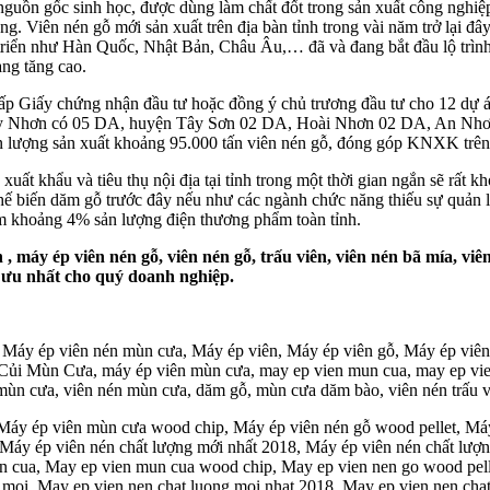
nguồn gốc sinh học, được dùng làm chất đốt trong sản xuất công nghiệp
ống. Viên nén gỗ mới sản xuất trên địa bàn tỉnh trong vài năm trở lại đ
át triển như Hàn Quốc, Nhật Bản, Châu Âu,… đã và đang bắt đầu lộ trì
àng tăng cao.
 Giấy chứng nhận đầu tư hoặc đồng ý chủ trương đầu tư cho 12 dự án 
m (Quy Nhơn có 05 DA, huyện Tây Sơn 02 DA, Hoài Nhơn 02 DA, An N
 lượng sản xuất khoảng 95.000 tấn viên nén gỗ, đóng góp KNXK trên
uất khẩu và tiêu thụ nội địa tại tỉnh trong một thời gian ngắn sẽ rất k
chế biến dăm gỗ trước đây nếu như các ngành chức năng thiếu sự quản l
iếm khoảng 4% sản lượng điện thương phẩm toàn tỉnh.
n , máy ép viên nén gỗ, viên nén gỗ, trấu viên, viên nén bã mía,
ối ưu nhất cho quý doanh nghiệp.
, Máy ép viên nén mùn cưa, Máy ép viên, Máy ép viên gỗ, Máy ép viê
ủi Mùn Cưa, máy ép viên mùn cưa, may ep vien mun cua, may ep vien
ùn cưa, viên nén mùn cưa, dăm gỗ, mùn cưa dăm bào, viên nén trấu vi
 Máy ép viên mùn cưa wood chip, Máy ép viên nén gỗ wood pellet, Má
 Máy ép viên nén chất lượng mới nhất 2018, Máy ép viên nén chất lư
ua, May ep vien mun cua wood chip, May ep vien nen go wood pelle
 moi, May ep vien nen chat luong moi nhat 2018, May ep vien nen cha