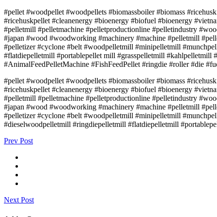
#pellet #woodpellet #woodpellets #biomassboiler #biomass #ricehusk
#ricehuskpellet #cleanenergy #bioenergy #biofuel #bioenergy #vie
#pelletmill #pelletmachine #pelletproductionline #pelletindustry #w
#japan #wood #woodworking #machinery #machine #pelletmill #pell
#pelletizer #cyclone #belt #woodpelletmill #minipelletmill #munchpelle
#flatdiepelletmill #portablepellet mill #grasspelletmill #kahlpelletm
#AnimalFeedPelletMachine #FishFeedPellet #ringdie #roller #die #fu
#pellet #woodpellet #woodpellets #biomassboiler #biomass #ricehusk
#ricehuskpellet #cleanenergy #bioenergy #biofuel #bioenergy #vie
#pelletmill #pelletmachine #pelletproductionline #pelletindustry #w
#japan #wood #woodworking #machinery #machine #pelletmill #pell
#pelletizer #cyclone #belt #woodpelletmill #minipelletmill #munchpell
#dieselwoodpelletmill #ringdiepelletmill #flatdiepelletmill #portable
Prev Post
Next Post