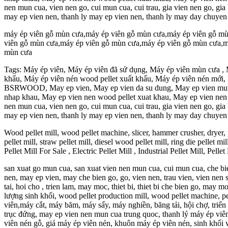
nen mun cua, vien nen go, cui mun cua, cui trau, gia vien nen go, g
may ep vien nen, thanh ly may ep vien nen, thanh ly may day chuyen
máy ép viên gỗ mùn cưa,máy ép viên gỗ mùn cưa,máy ép viên gỗ mù
viên gỗ mùn cưa,máy ép viên gỗ mùn cưa,máy ép viên gỗ mùn cưa,m
mùn cưa
Tags: Máy ép viên, Máy ép viên đã sử dụng, Máy ép viên mùn cưa ,
khẩu, Máy ép viên nén wood pellet xuất khẩu, Máy ép viên nén mới,
BSRWOOD, May ep vien, May ep vien da su dung, May ep vien mun c
nhap khau, May ep vien nen wood pellet xuat khau, May ep vien nen
nen mun cua, vien nen go, cui mun cua, cui trau, gia vien nen go, g
may ep vien nen, thanh ly may ep vien nen, thanh ly may day chuyen
Wood pellet mill, wood pellet machine, slicer, hammer crusher, dryer, pel
pellet mill, straw pellet mill, diesel wood pellet mill, ring die pellet m
Pellet Mill For Sale , Electric Pellet Mill , Industrial Pellet Mill, Pel
san xuat go mun cua, san xuat vien nen mun cua, cui mun cua, che bi
nen, may ep vien, may che bien go, go, vien nen, trau vien, vien ne
tai, hoi cho , trien lam, may moc, thiet bi, thiet bi che bien go, may
lượng sinh khối, wood pellet production mill, wood pellet machine, pe
viên,máy cắt, máy băm, máy sấy, máy nghiền, băng tải, hội chợ, triển
trục đứng, may ep vien nen mun cua trung quoc, thanh lý máy ép viên
viên nén gỗ, giá máy ép viên nén, khuôn máy ép viên nén, sinh khối 