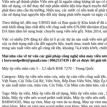
Viên nén gỗ thành phẩm Viên nén gỗ là nguồn năng lượng tái tạo có 
liệu sử dụng, có thể thay thế một phần nhiên liệu hóa thạch truyền th
phát theo nhu cầu thị trường. Hiện nay, các nước có nền kinh tế ph
cầu sử dụng loại nguyên liệu đốt này đang phát triển mạnh và ngày c
Theo thống kê, đến nay UBND tỉnh và Ban quản lý Khu kinh tế đã cấp
sinh khối dùng làm chất đốt) với công suất trên 676.000 tấn/nă
DA băm dăm bổ sung hoặc chuyển sang viên nén gỗ). Năm 2014, sản
Việc có nhiều DN đăng ký đầu tư ồ ạt các dự án sản xuất viên nén gỗ x
xảy ra tình trạng mất cân đối nguyên liệu, tranh mua, tranh bán như 
trong sản xuất viên nén gỗ cũng rất lớn, khoảng 74,4 triệu kWh, ch
Mọi nhu cầu về tư vấn các giải pháp công nghệ nhà máy viên né
( bsrwoodpellet@gmail.com
| 0962537439 ) để có được lời giải t
Máy ép viên mùn cưa 3 – 3,5 tấn/h BSR 7270 – Trung Quốc
Category: Máy ép viên nén mùn cưa, máy ép cám viên công suất lớn
Việt Nam, Củi Trấu Giá Rẻ, Viên Nén, Bếp Đun Viên Nén, Máy Ép C
ty sản xuất mùn cưa, mùn cưa, Củi Trấu, Củi Mùn cưa dăm bào, củi m
Tags: Máy ép viên, Máy ép viên đã sử dụng, Máy ép viên mùn cưa ,
khẩu, Máy ép viên nén wood pellet xuất khẩu, Máy ép viên nén mới,
BSRWOOD, May ep vien, May ep vien da su dung, May ep vien mun c
nhap khau, May ep vien nen wood pellet xuat khau, May ep vien nen