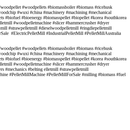
 #woodpellet #woodpellets #biomassboiler #biomass #ricehusk
 #woodchip #wuxi #china #machinery #machining #mechanical
ets #biofuel #bioenergy #biomasspellet #biopellet #korea #southkorea
etmill #woodpelletmachine #slicer #hammercrusher #dryer
mill #strawpelletmill #dieselwoodpelletmill #ringdiepelletmill
Sale #ElectricPelletMill #IndustrialPelletMill #PelletMillAustralia
 #woodpellet #woodpellets #biomassboiler #biomass #ricehusk
 #woodchip #wuxi #china #machinery #machining #mechanical
ets #biofuel #bioenergy #biomasspellet #biopellet #korea #southkorea
etmill #woodpelletmachine #slicer #hammercrusher #dryer
rs #mechanics #belting elletmill #strawpelletmill
Machine #PelletMillMachine #PelletMillForSale #milling #biomass #fuel