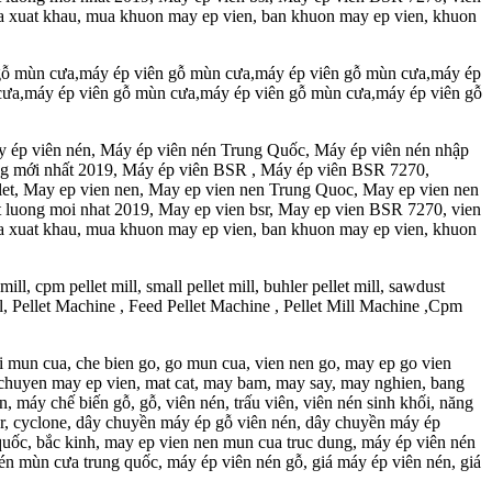
 cua xuat khau, mua khuon may ep vien, ban khuon may ep vien, khuon
gỗ mùn cưa,máy ép viên gỗ mùn cưa,máy ép viên gỗ mùn cưa,máy ép
cưa,máy ép viên gỗ mùn cưa,máy ép viên gỗ mùn cưa,máy ép viên gỗ
y ép viên nén, Máy ép viên nén Trung Quốc, Máy ép viên nén nhập
ợng mới nhất 2019, Máy ép viên BSR , Máy ép viên BSR 7270,
t, May ep vien nen, May ep vien nen Trung Quoc, May ep vien nen
t luong moi nhat 2019, May ep vien bsr, May ep vien BSR 7270, vien
 cua xuat khau, mua khuon may ep vien, ban khuon may ep vien, khuon
ill, cpm pellet mill, small pellet mill, buhler pellet mill, sawdust
et mill, Pellet Machine , Feed Pellet Machine , Pellet Mill Machine ,Cpm
i mun cua, che bien go, go mun cua, vien nen go, may ep go vien
y chuyen may ep vien, mat cat, may bam, may say, may nghien, bang
n, máy chế biến gỗ, gỗ, viên nén, trấu viên, viên nén sinh khối, năng
usher, cyclone, dây chuyền máy ép gỗ viên nén, dây chuyền máy ép
g quốc, bắc kinh, may ep vien nen mun cua truc dung, máy ép viên nén
én mùn cưa trung quốc, máy ép viên nén gỗ, giá máy ép viên nén, giá