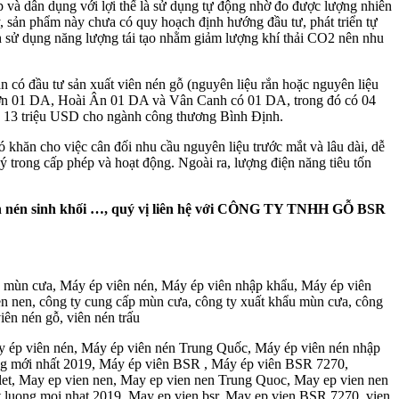
 và dân dụng với lợi thế là sử dụng tự động nhờ đo được lượng nhiên
ây, sản phẩm này chưa có quy hoạch định hướng đầu tư, phát triển tự
nh sử dụng năng lượng tái tạo nhằm giảm lượng khí thải CO2 nên nhu
có đầu tư sản xuất viên nén gỗ (nguyên liệu rắn hoặc nguyên liệu
hơn 01 DA, Hoài Ân 01 DA và Vân Canh có 01 DA, trong đó có 04
 13 triệu USD cho ngành công thương Bình Định.
hó khăn cho việc cân đối nhu cầu nguyên liệu trước mắt và lâu dài, dễ
ý trong cấp phép và hoạt động. Ngoài ra, lượng điện năng tiêu tốn
 viên nén sinh khối …, quý vị liên hệ với CÔNG TY TNHH GỖ BSR
n mùn cưa, Máy ép viên nén, Máy ép viên nhập khẩu, Máy ép viên
 nen, công ty cung cấp mùn cưa, công ty xuất khẩu mùn cưa, công
ên nén gỗ, viên nén trấu
y ép viên nén, Máy ép viên nén Trung Quốc, Máy ép viên nén nhập
ợng mới nhất 2019, Máy ép viên BSR , Máy ép viên BSR 7270,
t, May ep vien nen, May ep vien nen Trung Quoc, May ep vien nen
t luong moi nhat 2019, May ep vien bsr, May ep vien BSR 7270, vien