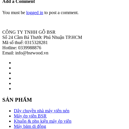
Add a Comment
You must be
logged in
to post a comment.
CÔNG TY TNHH GỖ BSR
Số 24 Cầm Bá Thước Phú Nhuận TP.HCM
Mã số thuế: 0315328281
Hotline: 0339988876
Email: info@bsrwood.vn
SẢN PHẨM
Dây chuyền nhà máy viên nén
Máy ép viên BSR
Khuôn & phụ kiện máy ép viên
Máy băm di động