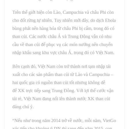
Trên thế giới hiện còn Lào, Campuchia và châu Phi còn
cho đốt rừng tự nhiên. Tuy nhiên mới đây, do dịch Ebola
bùng phát nên hàng hóa từ châu Phi bị cấm, trong đó có
than củi. Các nước châu Á và Trung Đông vẫn có nhu
cầu về than củi để phục vụ các món nướng nên chuyển
nhập khẩu sang khu vực châu Á, trong đó có Việt Nam.
Bên cạnh đó, Việt Nam còn trở thành nơi tạm nhập tái
xuất cho các sản phẩm than củi từ Lào và Campuchia –
hai quốc gia có nguồn than củi tốt nhưng không dễ
để XK trực tiếp sang Trung Đông. Với lợi thế cước vận
tải rẻ, Việt Nam đang nổi lên thành nước XK than củi
đáng chú ý.
“Nếu như trong năm 2014 trở về nước, mỗi năm, VietGo
xúc tiến cho khoảng 6 DN thì sang đến năm 2015, con