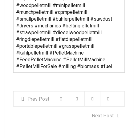
#woodpelletmill #minipelletmill
#munchpelletmill #cpmpelletmill
#smallpelletmill #buhlerpelletmill #sawdust
#dryers #mechanics #belting elletmill
#strawpelletmill #dieselwoodpelletmill
#ringdiepelletmill #flatdiepelletmill
#portablepelletmill #grasspelletmill
#kahlpelletmill #PelletMachine
#FeedPelletMachine #PelletMillMachine
#PelletMillForSale #milling #biomass #fuel
Prev Post
Next Post