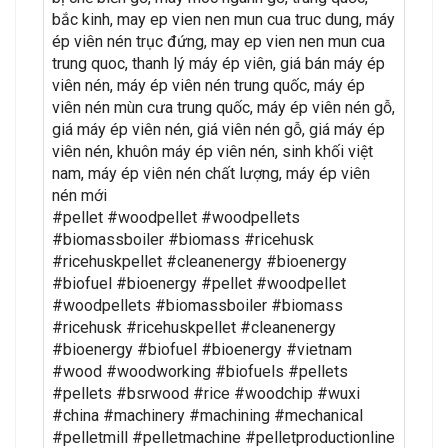
bắc kinh, may ep vien nen mun cua truc dung, máy
ép viên nén trục đứng, may ep vien nen mun cua
trung quoc, thanh lý máy ép viên, giá bán máy ép
viên nén, máy ép viên nén trung quốc, máy ép
viên nén mùn cưa trung quốc, máy ép viên nén gỗ,
giá máy ép viên nén, giá viên nén gỗ, giá máy ép
viên nén, khuôn máy ép viên nén, sinh khối việt
nam, máy ép viên nén chất lượng, máy ép viên
nén mới
#pellet #woodpellet #woodpellets
#biomassboiler #biomass #ricehusk
#ricehuskpellet #cleanenergy #bioenergy
#biofuel #bioenergy #pellet #woodpellet
#woodpellets #biomassboiler #biomass
#ricehusk #ricehuskpellet #cleanenergy
#bioenergy #biofuel #bioenergy #vietnam
#wood #woodworking #biofuels #pellets
#pellets #bsrwood #rice #woodchip #wuxi
#china #machinery #machining #mechanical
#pelletmill #pelletmachine #pelletproductionline