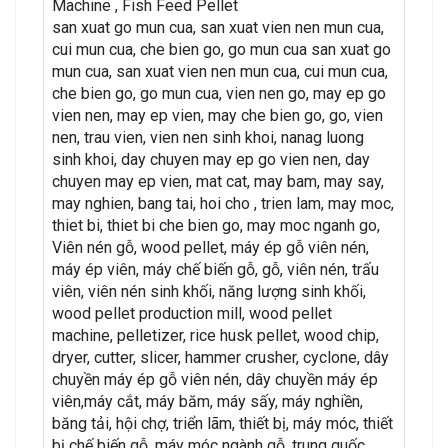
Machine , Fish Feed Pellet
san xuat go mun cua, san xuat vien nen mun cua,
cui mun cua, che bien go, go mun cua san xuat go
mun cua, san xuat vien nen mun cua, cui mun cua,
che bien go, go mun cua, vien nen go, may ep go
vien nen, may ep vien, may che bien go, go, vien
nen, trau vien, vien nen sinh khoi, nanag luong
sinh khoi, day chuyen may ep go vien nen, day
chuyen may ep vien, mat cat, may bam, may say,
may nghien, bang tai, hoi cho , trien lam, may moc,
thiet bi, thiet bi che bien go, may moc nganh go,
Viên nén gỗ, wood pellet, máy ép gỗ viên nén,
máy ép viên, máy chế biến gỗ, gỗ, viên nén, trấu
viên, viên nén sinh khối, năng lượng sinh khối,
wood pellet production mill, wood pellet
machine, pelletizer, rice husk pellet, wood chip,
dryer, cutter, slicer, hammer crusher, cyclone, dây
chuyền máy ép gỗ viên nén, dây chuyền máy ép
viên,máy cắt, máy băm, máy sấy, máy nghiền,
băng tải, hội chợ, triển lãm, thiết bị, máy móc, thiết
bị chế biến gỗ, máy móc ngành gỗ, trung quốc,