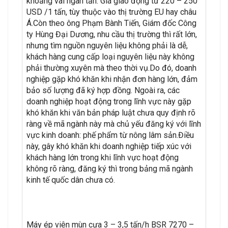
khoảng vài ngàn tấn. Giá giao động từ 220 – 250
USD /1 tấn, tùy thuộc vào thị trường EU hay châu
Á.Còn theo ông Phạm Bành Tiến, Giám đốc Công
ty Hùng Đại Dương, nhu cầu thị trường thì rất lớn,
nhưng tìm nguồn nguyên liệu không phải là dễ,
khách hàng cung cấp loại nguyên liệu này không
phải thường xuyên mà theo thời vụ.Do đó, doanh
nghiệp gặp khó khăn khi nhận đơn hàng lớn, đảm
bảo số lượng đã ký hợp đồng. Ngoài ra, các
doanh nghiệp hoạt động trong lĩnh vực này gặp
khó khăn khi văn bản pháp luật chưa quy định rõ
ràng về mã ngành này mà chủ yếu đăng ký với lĩnh
vực kinh doanh: phế phẩm từ nông lâm sản.Điều
này, gây khó khăn khi doanh nghiệp tiếp xúc với
khách hàng lớn trong khi lĩnh vực hoạt động
không rõ ràng, đăng ký thì trong bảng mã ngành
kinh tế quốc dân chưa có.
Máy ép viên mùn cưa 3 – 3,5 tấn/h BSR 7270 –