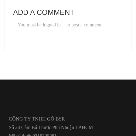
ADD A COMMENT
You must be
logged in
to post a comment.
CÔNG TY TNHH GỖ BSR
Số 24 Cầm Bá Thước Phú Nhuận TP.HCM
Mã số thuế: 0315328281