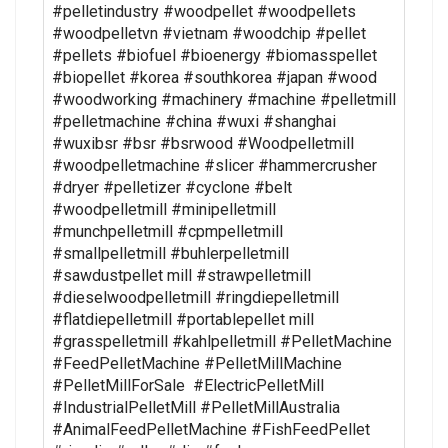
#pelletindustry #woodpellet #woodpellets
#woodpelletvn #vietnam #woodchip #pellet
#pellets #biofuel #bioenergy #biomasspellet
#biopellet #korea #southkorea #japan #wood
#woodworking #machinery #machine #pelletmill
#pelletmachine #china #wuxi #shanghai
#wuxibsr #bsr #bsrwood #Woodpelletmill
#woodpelletmachine #slicer #hammercrusher
#dryer #pelletizer #cyclone #belt
#woodpelletmill #minipelletmill
#munchpelletmill #cpmpelletmill
#smallpelletmill #buhlerpelletmill
#sawdustpellet mill #strawpelletmill
#dieselwoodpelletmill #ringdiepelletmill
#flatdiepelletmill #portablepellet mill
#grasspelletmill #kahlpelletmill #PelletMachine
#FeedPelletMachine #PelletMillMachine
#PelletMillForSale #ElectricPelletMill
#IndustrialPelletMill #PelletMillAustralia
#AnimalFeedPelletMachine #FishFeedPellet