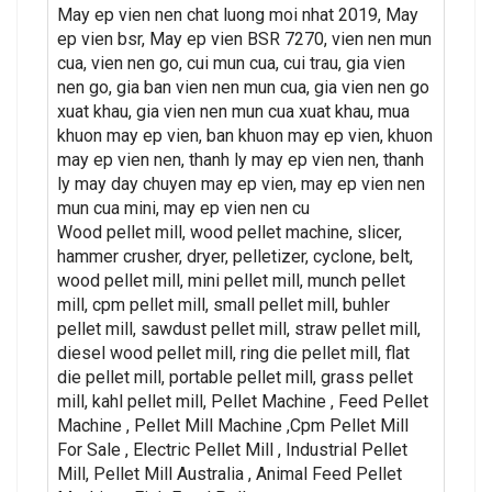
May ep vien nen chat luong moi nhat 2019, May
ep vien bsr, May ep vien BSR 7270, vien nen mun
cua, vien nen go, cui mun cua, cui trau, gia vien
nen go, gia ban vien nen mun cua, gia vien nen go
xuat khau, gia vien nen mun cua xuat khau, mua
khuon may ep vien, ban khuon may ep vien, khuon
may ep vien nen, thanh ly may ep vien nen, thanh
ly may day chuyen may ep vien, may ep vien nen
mun cua mini, may ep vien nen cu
Wood pellet mill, wood pellet machine, slicer,
hammer crusher, dryer, pelletizer, cyclone, belt,
wood pellet mill, mini pellet mill, munch pellet
mill, cpm pellet mill, small pellet mill, buhler
pellet mill, sawdust pellet mill, straw pellet mill,
diesel wood pellet mill, ring die pellet mill, flat
die pellet mill, portable pellet mill, grass pellet
mill, kahl pellet mill, Pellet Machine , Feed Pellet
Machine , Pellet Mill Machine ,Cpm Pellet Mill
For Sale , Electric Pellet Mill , Industrial Pellet
Mill, Pellet Mill Australia , Animal Feed Pellet