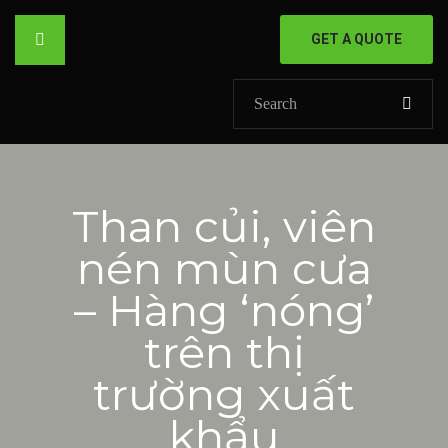
GET A QUOTE
HOME
Than củi, viên
GIỚI THIỆU
nén mùn cưa
SẢN PHẨM
– Hàng ‘nóng’
DỰ ÁN
trên thị
SHOP
trường xuất
khẩu
Khoen mắt cáo
TIN TỨC