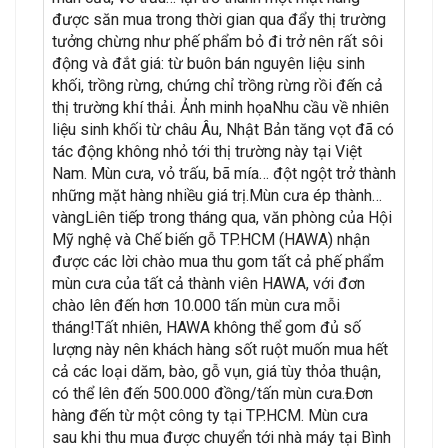
được săn mua trong thời gian qua đẩy thị trường
tưởng chừng như phế phẩm bỏ đi trở nên rất sôi
động và đắt giá: từ buôn bán nguyên liệu sinh
khối, trồng rừng, chứng chỉ trồng rừng rồi đến cả
thị trường khí thải. Ảnh minh họaNhu cầu về nhiên
liệu sinh khối từ châu Âu, Nhật Bản tăng vọt đã có
tác động không nhỏ tới thị trường này tại Việt
Nam. Mùn cưa, vỏ trấu, bã mía… đột ngột trở thành
những mặt hàng nhiều giá trị.Mùn cưa ép thành…
vàngLiên tiếp trong tháng qua, văn phòng của Hội
Mỹ nghệ và Chế biến gỗ TP.HCM (HAWA) nhận
được các lời chào mua thu gom tất cả phế phẩm
mùn cưa của tất cả thành viên HAWA, với đơn
chào lên đến hơn 10.000 tấn mùn cưa mỗi
tháng!Tất nhiên, HAWA không thể gom đủ số
lượng này nên khách hàng sốt ruột muốn mua hết
cả các loại dăm, bào, gỗ vụn, giá tùy thỏa thuận,
có thể lên đến 500.000 đồng/tấn mùn cưa.Đơn
hàng đến từ một công ty tại TP.HCM. Mùn cưa
sau khi thu mua được chuyển tới nhà máy tại Bình