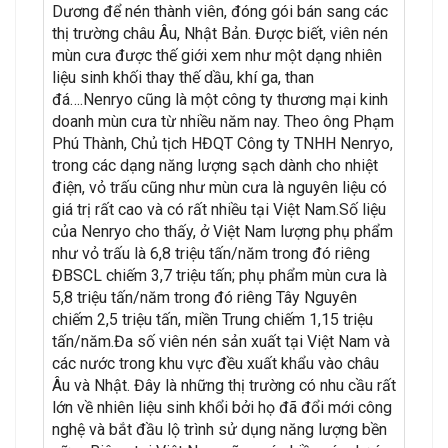
Dương để nén thành viên, đóng gói bán sang các
thị trường châu Âu, Nhật Bản. Được biết, viên nén
mùn cưa được thế giới xem như một dạng nhiên
liệu sinh khối thay thế dầu, khí ga, than
đá….Nenryo cũng là một công ty thương mại kinh
doanh mùn cưa từ nhiều năm nay. Theo ông Phạm
Phú Thành, Chủ tịch HĐQT Công ty TNHH Nenryo,
trong các dạng năng lượng sạch dành cho nhiệt
điện, vỏ trấu cũng như mùn cưa là nguyên liệu có
giá trị rất cao và có rất nhiều tại Việt Nam.Số liệu
của Nenryo cho thấy, ở Việt Nam lượng phụ phẩm
như vỏ trấu là 6,8 triệu tấn/năm trong đó riêng
ĐBSCL chiếm 3,7 triệu tấn; phụ phẩm mùn cưa là
5,8 triệu tấn/năm trong đó riêng Tây Nguyên
chiếm 2,5 triệu tấn, miền Trung chiếm 1,15 triệu
tấn/năm.Đa số viên nén sản xuất tại Việt Nam và
các nước trong khu vực đều xuất khẩu vào châu
Âu và Nhật. Đây là những thị trường có nhu cầu rất
lớn về nhiên liệu sinh khổi bởi họ đã đổi mới công
nghệ và bắt đầu lộ trình sử dụng năng lượng bền