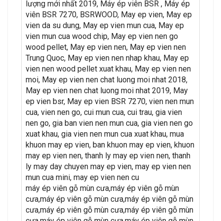
lượng mới nhất 2019, Máy ép viên BSR , Máy ép
viên BSR 7270, BSRWOOD, May ep vien, May ep
vien da su dung, May ep vien mun cua, May ep
vien mun cua wood chip, May ep vien nen go
wood pellet, May ep vien nen, May ep vien nen
Trung Quoc, May ep vien nen nhap khau, May ep
vien nen wood pellet xuat khau, May ep vien nen
moi, May ep vien nen chat luong moi nhat 2018,
May ep vien nen chat luong moi nhat 2019, May
ep vien bsr, May ep vien BSR 7270, vien nen mun
cua, vien nen go, cui mun cua, cui trau, gia vien
nen go, gia ban vien nen mun cua, gia vien nen go
xuat khau, gia vien nen mun cua xuat khau, mua
khuon may ep vien, ban khuon may ep vien, khuon
may ep vien nen, thanh ly may ep vien nen, thanh
ly may day chuyen may ep vien, may ep vien nen
mun cua mini, may ep vien nen cu
máy ép viên gỗ mùn cưa,máy ép viên gỗ mùn
cưa,máy ép viên gỗ mùn cưa,máy ép viên gỗ mùn
cưa,máy ép viên gỗ mùn cưa,máy ép viên gỗ mùn
cưa,máy ép viên gỗ mùn cưa,máy ép viên gỗ mùn