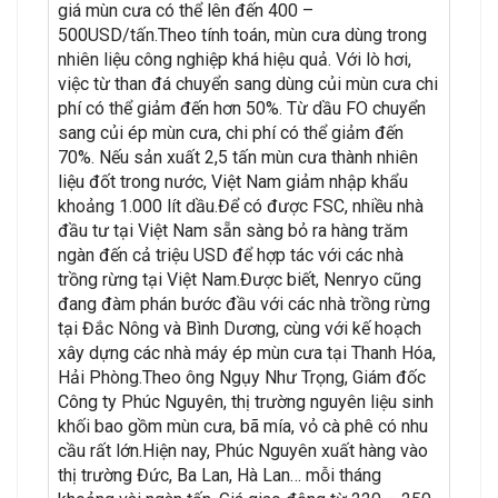
giá mùn cưa có thể lên đến 400 –
500USD/tấn.Theo tính toán, mùn cưa dùng trong
nhiên liệu công nghiệp khá hiệu quả. Với lò hơi,
việc từ than đá chuyển sang dùng củi mùn cưa chi
phí có thể giảm đến hơn 50%. Từ dầu FO chuyển
sang củi ép mùn cưa, chi phí có thể giảm đến
70%. Nếu sản xuất 2,5 tấn mùn cưa thành nhiên
liệu đốt trong nước, Việt Nam giảm nhập khẩu
khoảng 1.000 lít dầu.Để có được FSC, nhiều nhà
đầu tư tại Việt Nam sẵn sàng bỏ ra hàng trăm
ngàn đến cả triệu USD để hợp tác với các nhà
trồng rừng tại Việt Nam.Được biết, Nenryo cũng
đang đàm phán bước đầu với các nhà trồng rừng
tại Đắc Nông và Bình Dương, cùng với kế hoạch
xây dựng các nhà máy ép mùn cưa tại Thanh Hóa,
Hải Phòng.Theo ông Ngụy Như Trọng, Giám đốc
Công ty Phúc Nguyên, thị trường nguyên liệu sinh
khối bao gồm mùn cưa, bã mía, vỏ cà phê có nhu
cầu rất lớn.Hiện nay, Phúc Nguyên xuất hàng vào
thị trường Đức, Ba Lan, Hà Lan… mỗi tháng