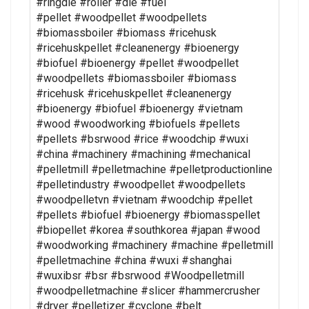
#ringdie #roller #die #fuel
#pellet #woodpellet #woodpellets
#biomassboiler #biomass #ricehusk
#ricehuskpellet #cleanenergy #bioenergy
#biofuel #bioenergy #pellet #woodpellet
#woodpellets #biomassboiler #biomass
#ricehusk #ricehuskpellet #cleanenergy
#bioenergy #biofuel #bioenergy #vietnam
#wood #woodworking #biofuels #pellets
#pellets #bsrwood #rice #woodchip #wuxi
#china #machinery #machining #mechanical
#pelletmill #pelletmachine #pelletproductionline
#pelletindustry #woodpellet #woodpellets
#woodpelletvn #vietnam #woodchip #pellet
#pellets #biofuel #bioenergy #biomasspellet
#biopellet #korea #southkorea #japan #wood
#woodworking #machinery #machine #pelletmill
#pelletmachine #china #wuxi #shanghai
#wuxibsr #bsr #bsrwood #Woodpelletmill
#woodpelletmachine #slicer #hammercrusher
#dryer #pelletizer #cyclone #belt