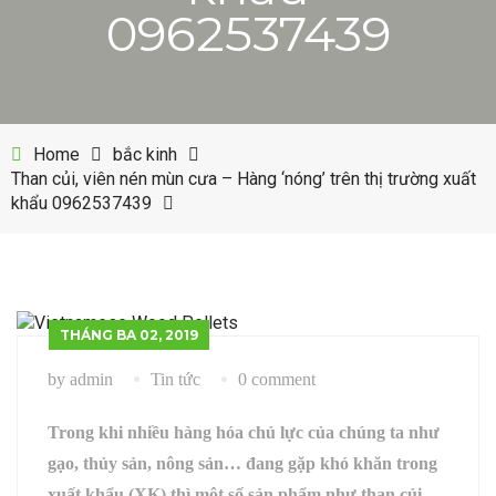
0962537439
Phụ liệu may mặc
Tin ngành viên nén
LIÊN HỆ
Dụng cụ đóng
Tin ngành dăm gỗ
Máy đóng khoen
Tin ngành gỗ
Home
bắc kinh
Than củi, viên nén mùn cưa – Hàng ‘nóng’ trên thị trường xuất
Máy túi giấy
Tin ngành khoen
khẩu 0962537439
Máy in date
THÁNG BA 02, 2019
by admin
Tin tức
0 comment
Trong khi nhiều hàng hóa chủ lực của chúng ta như
gạo, thủy sản, nông sản… đang gặp khó khăn trong
xuất khẩu (XK) thì một số sản phẩm như than củi,