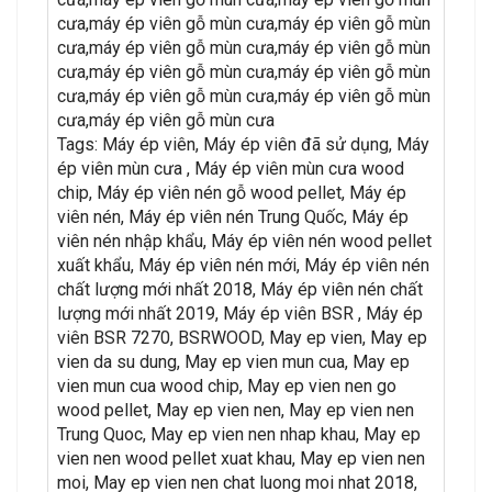
cưa,máy ép viên gỗ mùn cưa,máy ép viên gỗ mùn
cưa,máy ép viên gỗ mùn cưa,máy ép viên gỗ mùn
cưa,máy ép viên gỗ mùn cưa,máy ép viên gỗ mùn
cưa,máy ép viên gỗ mùn cưa,máy ép viên gỗ mùn
cưa,máy ép viên gỗ mùn cưa
Tags: Máy ép viên, Máy ép viên đã sử dụng, Máy
ép viên mùn cưa , Máy ép viên mùn cưa wood
chip, Máy ép viên nén gỗ wood pellet, Máy ép
viên nén, Máy ép viên nén Trung Quốc, Máy ép
viên nén nhập khẩu, Máy ép viên nén wood pellet
xuất khẩu, Máy ép viên nén mới, Máy ép viên nén
chất lượng mới nhất 2018, Máy ép viên nén chất
lượng mới nhất 2019, Máy ép viên BSR , Máy ép
viên BSR 7270, BSRWOOD, May ep vien, May ep
vien da su dung, May ep vien mun cua, May ep
vien mun cua wood chip, May ep vien nen go
wood pellet, May ep vien nen, May ep vien nen
Trung Quoc, May ep vien nen nhap khau, May ep
vien nen wood pellet xuat khau, May ep vien nen
moi, May ep vien nen chat luong moi nhat 2018,