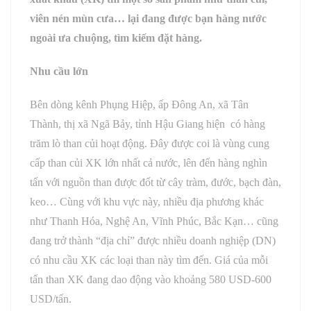
viên nén mùn cưa… lại đang được bạn hàng nước
ngoài ưa chuộng, tìm kiếm đặt hàng.
Nhu cầu lớn
Bên dòng kênh Phụng Hiệp, ấp Đông An, xã Tân
Thành, thị xã Ngã Bảy, tỉnh Hậu Giang hiện có hàng
trăm lò than củi hoạt động. Đây được coi là vùng cung
cấp than củi XK lớn nhất cả nước, lên đến hàng nghìn
tấn với nguồn than được đốt từ cây tràm, đước, bạch đàn,
keo… Cùng với khu vực này, nhiều địa phương khác
như Thanh Hóa, Nghệ An, Vĩnh Phúc, Bắc Kạn… cũng
đang trở thành “địa chỉ” được nhiều doanh nghiệp (DN)
có nhu cầu XK các loại than này tìm đến. Giá của mỗi
tấn than XK đang dao động vào khoảng 580 USD-600
USD/tấn.