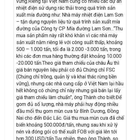
vững.Riêng tại Việt Nam cũng có nhiều các dự án
nhiệt điện sử dụng rác thải trong quá trình sản
xuất mía đường như: Nhà máy nhiệt điện Lam Sơn
– tận dụng nguyên liệu từ quá trình sản xuất mía
đường của Công ty CP Mía đường Lam Sơn…“Thu
mua sản phẩm này rất khó khăn vì các nhà máy
sản xuất nằm riêng lẻ với công suất thấp, khoảng
500 – 1.000 tấn, tối đa là 2.000 -3.000 tấn, trong
khi các đơn mua hàng thường đặt khoảng 10.000
-20.000 tấn.Theo giá tham chiếu của châu Âu thì
giá bán nguyên liệu phải có đủ Chứng chỉ FSC
(Chứng chỉ trồng, quản lý và khai thác rừng bền
vững), nhưng các nhà cung cấp ở Việt Nam lại hầu
hết không có chứng chỉ này nhưng giá bán lại lấy
giá tham chiếu làm chuẩn”, ông Thành cho biết.Để
gom đủ số lượng, nhà máy phải huy động nhiều
đầu mối thu gom mùn cưa từ Bình Dương, Đồng
Nai cho đến Đắc Lắc. Giá thu mua mùn cưa đã chế
biến khoảng 500.000đ/tấn, nhưng sau khi xử lý
nén và đóng gói có thể xuất FOB với giá lên tới
hơn 300 USD/tấn.Tuy nhiên, theo ông Thành, so