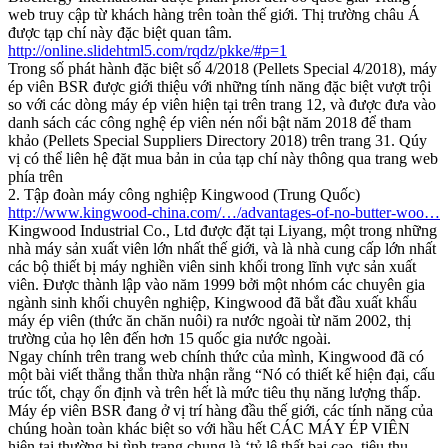
web truy cập từ khách hàng trên toàn thế giới. Thị trường châu Á
được tạp chí này đặc biệt quan tâm.
http://online.slidehtml5.com/rqdz/pkke/#p=1
Trong số phát hành đặc biệt số 4/2018 (Pellets Special 4/2018), máy
ép viên BSR được giới thiệu với những tính năng đặc biệt vượt trội
so với các dòng máy ép viên hiện tại trên trang 12, và được đưa vào
danh sách các công nghệ ép viên nén nổi bật năm 2018 để tham
khảo (Pellets Special Suppliers Directory 2018) trên trang 31. Qúy
vị có thể liên hệ đặt mua bản in của tạp chí này thông qua trang web
phía trên
2. Tập đoàn máy công nghiệp Kingwood (Trung Quốc)
http://www.kingwood-china.com/…/advantages-of-no-butter-woo…
Kingwood Industrial Co., Ltd được đặt tại Liyang, một trong những
nhà máy sản xuất viên lớn nhất thế giới, và là nhà cung cấp lớn nhất
các bộ thiết bị máy nghiền viên sinh khối trong lĩnh vực sản xuất
viên. Được thành lập vào năm 1999 bởi một nhóm các chuyên gia
ngành sinh khối chuyên nghiệp, Kingwood đã bắt đầu xuất khẩu
máy ép viên (thức ăn chăn nuôi) ra nước ngoài từ năm 2002, thị
trường của họ lên đến hơn 15 quốc gia nước ngoài.
Ngay chính trên trang web chính thức của mình, Kingwood đã có
một bài viết thẳng thắn thừa nhận rằng “Nó có thiết kế hiện đại, cấu
trúc tốt, chạy ổn định và trên hết là mức tiêu thụ năng lượng thấp.
Máy ép viên BSR đang ở vị trí hàng đầu thế giới, các tính năng của
chúng hoàn toàn khác biệt so với hầu hết CÁC MÁY ÉP VIÊN
hiện tại thường bị tình trạng chung là ‘tỷ lệ thất bại cao, tiêu thụ