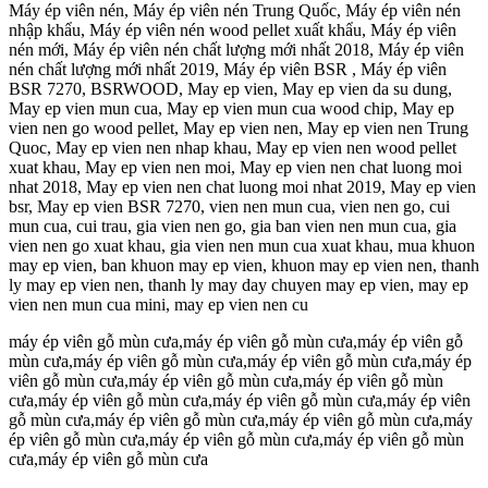
Máy ép viên nén, Máy ép viên nén Trung Quốc, Máy ép viên nén
nhập khẩu, Máy ép viên nén wood pellet xuất khẩu, Máy ép viên
nén mới, Máy ép viên nén chất lượng mới nhất 2018, Máy ép viên
nén chất lượng mới nhất 2019, Máy ép viên BSR , Máy ép viên
BSR 7270, BSRWOOD, May ep vien, May ep vien da su dung,
May ep vien mun cua, May ep vien mun cua wood chip, May ep
vien nen go wood pellet, May ep vien nen, May ep vien nen Trung
Quoc, May ep vien nen nhap khau, May ep vien nen wood pellet
xuat khau, May ep vien nen moi, May ep vien nen chat luong moi
nhat 2018, May ep vien nen chat luong moi nhat 2019, May ep vien
bsr, May ep vien BSR 7270, vien nen mun cua, vien nen go, cui
mun cua, cui trau, gia vien nen go, gia ban vien nen mun cua, gia
vien nen go xuat khau, gia vien nen mun cua xuat khau, mua khuon
may ep vien, ban khuon may ep vien, khuon may ep vien nen, thanh
ly may ep vien nen, thanh ly may day chuyen may ep vien, may ep
vien nen mun cua mini, may ep vien nen cu
máy ép viên gỗ mùn cưa,máy ép viên gỗ mùn cưa,máy ép viên gỗ
mùn cưa,máy ép viên gỗ mùn cưa,máy ép viên gỗ mùn cưa,máy ép
viên gỗ mùn cưa,máy ép viên gỗ mùn cưa,máy ép viên gỗ mùn
cưa,máy ép viên gỗ mùn cưa,máy ép viên gỗ mùn cưa,máy ép viên
gỗ mùn cưa,máy ép viên gỗ mùn cưa,máy ép viên gỗ mùn cưa,máy
ép viên gỗ mùn cưa,máy ép viên gỗ mùn cưa,máy ép viên gỗ mùn
cưa,máy ép viên gỗ mùn cưa