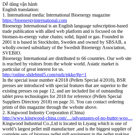
Dễ dàng vận hành
English translation:
1. International media: International Bioenergy magazine
https://bioenergyinternational.com
Bioenergy International is an English language subscription-based
trade publication with allied web platform and is focused on the
biomass-to-energy value chains; solid, liquid or gas. Founded in
2001 it is based in Stockholm, Sweden and owned by SBSAB, a
wholly-owned subsidiary of the Swedish Bioenergy Association,
SVEBIO.
Bioenergy International are distributed to 66 countries. Our web site
is reached by visitors from the whole world. Asiatic market is
particular of great interest for us.
http://online.slidehtml5.com/rqdz/pkke/#p=1
In the special issue number 4/2018 (Pellets Special 4/2018), BSR
presses are introduced with special features that are superior to the
existing presses on page 12, and are included list of outstanding
tablet press technologies for 2018 for reference (Pellets Special
Suppliers Directory 2018) on page 31. You can contact ordering
prints of this magazine through the website above.
2. Kingwood Industry Corporation (China)
http://www.kingwood-china.com/…/advantages-of-no-butter-woo…
Kingwood Industrial Co.,Ltd is located in Liyang which is one of
world’s largest pellet mill manufacture ,and is the biggest supplier of
complete sets of biomass pellet mill equipment in the pellet making