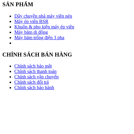
SẢN PHẨM
Dây chuyền nhà máy viên nén
Máy ép viên BSR
Khuôn & phụ kiện máy ép viên
Máy băm di động
Máy băm trống điện 3 pha
CHÍNH SÁCH BÁN HÀNG
Chính sách bảo mật
Chính sách thanh toán
Chính sách vận chuyển
Chính sách đổi trả
Chính sách bảo hành