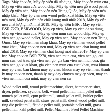
Tags: Máy ép viên, Máy ép viên đã sử dụng, Máy ép viên mùn cưa ,
Máy ép viên mùn cưa wood chip, Máy ép viên nén gỗ wood pellet,
Máy ép viên nén, Máy ép viên nén Trung Quốc, Máy ép viên nén
nhập khẩu, Máy ép viên nén wood pellet xuất khẩu, Máy ép viên
nén mới, Máy ép viên nén chất lượng mới nhất 2018, Máy ép viên
nén chất lượng mới nhất 2019, Máy ép viên BSR , Máy ép viên
BSR 7270, BSRWOOD, May ep vien, May ep vien da su dung,
May ep vien mun cua, May ep vien mun cua wood chip, May ep
vien nen go wood pellet, May ep vien nen, May ep vien nen Trung
Quoc, May ep vien nen nhap khau, May ep vien nen wood pellet
xuat khau, May ep vien nen moi, May ep vien nen chat luong moi
nhat 2018, May ep vien nen chat luong moi nhat 2019, May ep vien
bsr, May ep vien BSR 7270, vien nen mun cua, vien nen go, cui
mun cua, cui trau, gia vien nen go, gia ban vien nen mun cua, gia
vien nen go xuat khau, gia vien nen mun cua xuat khau, mua khuon
may ep vien, ban khuon may ep vien, khuon may ep vien nen, thanh
ly may ep vien nen, thanh ly may day chuyen may ep vien, may ep
vien nen mun cua mini, may ep vien nen cu
Wood pellet mill, wood pellet machine, slicer, hammer crusher,
dryer, pelletizer, cyclone, belt, wood pellet mill, mini pellet mill,
munch pellet mill, cpm pellet mill, small pellet mill, buhler pellet
mill, sawdust pellet mill, straw pellet mill, diesel wood pellet mill,
ring die pellet mill, flat die pellet mill, portable pellet mill, grass
pellet mill, kahl pellet mill, Pellet Machine , Feed Pellet Machine ,