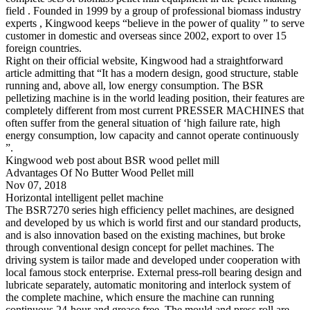
field . Founded in 1999 by a group of professional biomass industry
experts , Kingwood keeps “believe in the power of quality ” to serve
customer in domestic and overseas since 2002, export to over 15
foreign countries.
Right on their official website, Kingwood had a straightforward
article admitting that “It has a modern design, good structure, stable
running and, above all, low energy consumption. The BSR
pelletizing machine is in the world leading position, their features are
completely different from most current PRESSER MACHINES that
often suffer from the general situation of ‘high failure rate, high
energy consumption, low capacity and cannot operate continuously
”.
Kingwood web post about BSR wood pellet mill
Advantages Of No Butter Wood Pellet mill
Nov 07, 2018
Horizontal intelligent pellet machine
The BSR7270 series high efficiency pellet machines, are designed
and developed by us which is world first and our standard products,
and is also innovation based on the existing machines, but broke
through conventional design concept for pellet machines. The
driving system is tailor made and developed under cooperation with
local famous stock enterprise. External press-roll bearing design and
lubricate separately, automatic monitoring and interlock system of
the complete machine, which ensure the machine can running
continuous 24-hour and grease free. The mould and press roll are