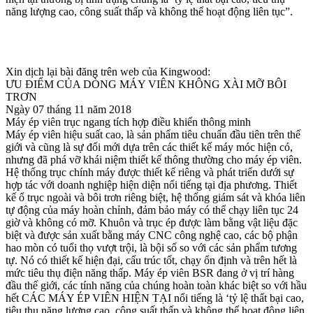
năng lượng cao, công suất thấp và không thể hoạt động liên tục”.
Xin dịch lại bài đăng trên web của Kingwood:
ƯU ĐIỂM CỦA DÒNG MÁY VIÊN KHÔNG XÀI MỠ BÔI
TRƠN
Ngày 07 tháng 11 năm 2018
Máy ép viên trục ngang tích hợp điều khiển thông minh
Máy ép viên hiệu suất cao, là sản phẩm tiêu chuẩn đầu tiên trên thế
giới và cũng là sự đổi mới dựa trên các thiết kế máy móc hiện có,
nhưng đã phá vỡ khái niệm thiết kế thông thường cho máy ép viên.
Hệ thống trục chính máy được thiết kế riêng và phát triển dưới sự
hợp tác với doanh nghiệp hiện diện nổi tiếng tại địa phương. Thiết
kế ổ trục ngoài và bôi trơn riêng biệt, hệ thống giám sát và khóa liên
tự động của máy hoàn chỉnh, đảm bảo máy có thể chạy liên tục 24
giờ và không có mỡ. Khuôn và trục ép được làm bằng vật liệu đặc
biệt và được sản xuất bằng máy CNC công nghệ cao, các bộ phận
hao mòn có tuổi thọ vượt trội, là bội số so với các sản phẩm tương
tự. Nó có thiết kế hiện đại, cấu trúc tốt, chạy ổn định và trên hết là
mức tiêu thụ điện năng thấp. Máy ép viên BSR đang ở vị trí hàng
đầu thế giới, các tính năng của chúng hoàn toàn khác biệt so với hầu
hết CÁC MÁY ÉP VIÊN HIỆN TẠI nổi tiếng là ‘tỷ lệ thất bại cao,
tiêu thụ năng lượng cao, công suất thấp và không thể hoạt động liên