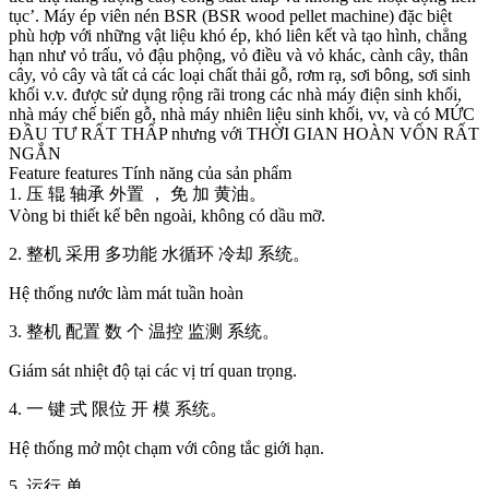
tục’. Máy ép viên nén BSR (BSR wood pellet machine) đặc biệt
phù hợp với những vật liệu khó ép, khó liên kết và tạo hình, chẳng
hạn như vỏ trấu, vỏ đậu phộng, vỏ điều và vỏ khác, cành cây, thân
cây, vỏ cây và tất cả các loại chất thải gỗ, rơm rạ, sơi bông, sơi sinh
khối v.v. được sử dụng rộng rãi trong các nhà máy điện sinh khối,
nhà máy chế biến gỗ, nhà máy nhiên liệu sinh khối, vv, và có MỨC
ĐẦU TƯ RẤT THẤP nhưng với THỜI GIAN HOÀN VỐN RẤT
NGẮN
Feature features Tính năng của sản phẩm
1. 压 辊 轴承 外置 ， 免 加 黄油。
Vòng bi thiết kế bên ngoài, không có dầu mỡ.
2. 整机 采用 多功能 水循环 冷却 系统。
Hệ thống nước làm mát tuần hoàn
3. 整机 配置 数 个 温控 监测 系统。
Giám sát nhiệt độ tại các vị trí quan trọng.
4. 一 键 式 限位 开 模 系统。
Hệ thống mở một chạm với công tắc giới hạn.
5. 运行 单