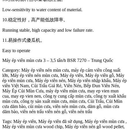
Low-sensitivity to water content of material.
10.稳定性好，高产能低故障率。
Running stable, high capacity and low failure rate.
11.易操作式傻瓜机。
Easy to operate
Máy ép viên mùn cưa 3 – 3,5 tấn/h BSR 7270 – Trung Quốc
Category: Máy ép viên nén mùn cưa, máy ép cám viên công suất
lớn, Máy ép viên nén mùn cưa, Máy ép viên, Máy ép viên gỗ, Máy
ép viên mùn cưa, Máy ép viên nén, Máy ép viên nhập khẩu, Máy ép
viên Việt Nam, Củi Trấu Giá Rẻ, Viên Nén, Bếp Đun Viên Nén,
Máy Ép Củi Mùn Cưa, máy ép viên mùn cưa, may ep vien mun
cua, may ep vien nen, công ty cung cấp mùn cưa, công ty xuất khẩu
mùn cưa, công ty sản xuất mùn cưa, mùn cưa, Củi Trấu, Củi Mùn
cưa dăm bào, củi mùn cưa, viên nén mùn cưa, dăm gỗ, mùn cưa
dăm bào, viên nén trấu viên nén gỗ, viên nén trấu
Tags: Máy ép viên, Máy ép viên đã sử dụng, Máy ép viên mùn cưa ,
Máy ép viên mùn cưa wood chip, Máy ép viên nén gỗ wood pellet,