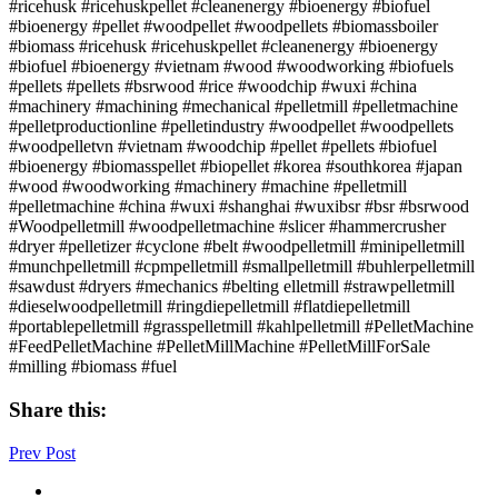
#ricehusk #ricehuskpellet #cleanenergy #bioenergy #biofuel
#bioenergy #pellet #woodpellet #woodpellets #biomassboiler
#biomass #ricehusk #ricehuskpellet #cleanenergy #bioenergy
#biofuel #bioenergy #vietnam #wood #woodworking #biofuels
#pellets #pellets #bsrwood #rice #woodchip #wuxi #china
#machinery #machining #mechanical #pelletmill #pelletmachine
#pelletproductionline #pelletindustry #woodpellet #woodpellets
#woodpelletvn #vietnam #woodchip #pellet #pellets #biofuel
#bioenergy #biomasspellet #biopellet #korea #southkorea #japan
#wood #woodworking #machinery #machine #pelletmill
#pelletmachine #china #wuxi #shanghai #wuxibsr #bsr #bsrwood
#Woodpelletmill #woodpelletmachine #slicer #hammercrusher
#dryer #pelletizer #cyclone #belt #woodpelletmill #minipelletmill
#munchpelletmill #cpmpelletmill #smallpelletmill #buhlerpelletmill
#sawdust #dryers #mechanics #belting elletmill #strawpelletmill
#dieselwoodpelletmill #ringdiepelletmill #flatdiepelletmill
#portablepelletmill #grasspelletmill #kahlpelletmill #PelletMachine
#FeedPelletMachine #PelletMillMachine #PelletMillForSale
#milling #biomass #fuel
Share this:
Prev Post