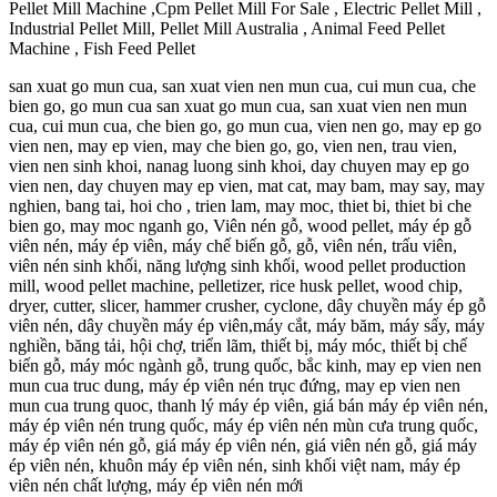
Pellet Mill Machine ,Cpm Pellet Mill For Sale , Electric Pellet Mill ,
Industrial Pellet Mill, Pellet Mill Australia , Animal Feed Pellet
Machine , Fish Feed Pellet
san xuat go mun cua, san xuat vien nen mun cua, cui mun cua, che
bien go, go mun cua san xuat go mun cua, san xuat vien nen mun
cua, cui mun cua, che bien go, go mun cua, vien nen go, may ep go
vien nen, may ep vien, may che bien go, go, vien nen, trau vien,
vien nen sinh khoi, nanag luong sinh khoi, day chuyen may ep go
vien nen, day chuyen may ep vien, mat cat, may bam, may say, may
nghien, bang tai, hoi cho , trien lam, may moc, thiet bi, thiet bi che
bien go, may moc nganh go, Viên nén gỗ, wood pellet, máy ép gỗ
viên nén, máy ép viên, máy chế biến gỗ, gỗ, viên nén, trấu viên,
viên nén sinh khối, năng lượng sinh khối, wood pellet production
mill, wood pellet machine, pelletizer, rice husk pellet, wood chip,
dryer, cutter, slicer, hammer crusher, cyclone, dây chuyền máy ép gỗ
viên nén, dây chuyền máy ép viên,máy cắt, máy băm, máy sấy, máy
nghiền, băng tải, hội chợ, triển lãm, thiết bị, máy móc, thiết bị chế
biến gỗ, máy móc ngành gỗ, trung quốc, bắc kinh, may ep vien nen
mun cua truc dung, máy ép viên nén trục đứng, may ep vien nen
mun cua trung quoc, thanh lý máy ép viên, giá bán máy ép viên nén,
máy ép viên nén trung quốc, máy ép viên nén mùn cưa trung quốc,
máy ép viên nén gỗ, giá máy ép viên nén, giá viên nén gỗ, giá máy
ép viên nén, khuôn máy ép viên nén, sinh khối việt nam, máy ép
viên nén chất lượng, máy ép viên nén mới