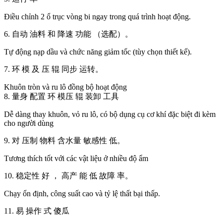
Điều chỉnh 2 ổ trục vòng bi ngay trong quá trình hoạt động.
6. 自动 油料 和 降速 功能 （选配）。
Tự động nạp dầu và chức năng giảm tốc (tùy chọn thiết kế).
7. 环 模 及 压 辊 同步 运转。
Khuôn tròn và ru lô đồng bộ hoạt động
8. 量身 配置 环 模压 辊 装卸 工具
Dễ dàng thay khuôn, vỏ ru lô, có bộ dụng cụ cơ khí đặc biệt đi kèm
cho người dùng
9. 对 压制 物料 含水量 敏感性 低。
Tương thích tốt với các vật liệu ở nhiều độ ẩm
10. 稳定性 好 ， 高产 能 低 故障 率。
Chạy ổn định, công suất cao và tỷ lệ thất bại thấp.
11. 易 操作 式 傻瓜