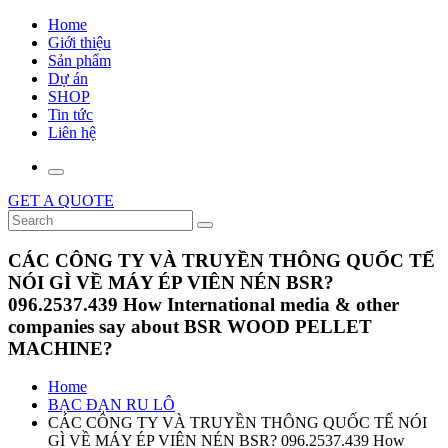
Home
Giới thiệu
Sản phẩm
Dự án
SHOP
Tin tức
Liên hệ
GET A QUOTE
CÁC CÔNG TY VÀ TRUYỀN THÔNG QUỐC TẾ
NÓI GÌ VỀ MÁY ÉP VIÊN NÉN BSR?
096.2537.439 How International media & other
companies say about BSR WOOD PELLET
MACHINE?
Home
BẠC ĐẠN RU LÔ
CÁC CÔNG TY VÀ TRUYỀN THÔNG QUỐC TẾ NÓI
GÌ VỀ MÁY ÉP VIÊN NÉN BSR? 096.2537.439 How