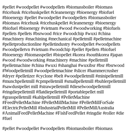
#pellet #woodpellet #woodpellets #biomassboiler #biomass
#ricehusk #ricehuskpellet #cleanenergy #bioenergy #biofuel
#bioenergy #pellet #woodpellet #woodpellets #biomassboiler
#biomass #ricehusk #ricehuskpellet #cleanenergy #bioenergy
#biofuel #bioenergy #vietnam #wood #woodworking #biofuels
#pellets #pellets #bsrwood #rice #woodchip #wuxi #china
#machinery #machining #mechanical #pelletmill #pelletmachine
#pelletproductionline #pelletindustry #woodpellet #woodpellets
#woodpelletvn #vietnam #woodchip #pellet #pellets #biofuel
#bioenergy #biomasspellet #biopellet #korea #southkorea #japan
#wood #woodworking #machinery #machine #pelletmill
#pelletmachine #china #wuxi #shanghai #wuxibsr #bsr #bsrwood
#Woodpelletmill #woodpelletmachine #slicer #hammercrusher
#dryer #pelletizer #cyclone #belt #woodpelletmill #minipelletmill
#munchpelletmill #cpmpelletmill #smallpelletmill #buhlerpelletmill
#sawdustpellet mill #strawpelletmill #dieselwoodpelletmill
#ringdiepelletmill #flatdiepelletmill #portablepellet mill
#grasspelletmill #kahlpelletmill #PelletMachine
#FeedPelletMachine #PelletMillMachine #PelletMillForSale
#ElectricPelletMill #IndustrialPelletMill #PelletMillAustralia
#AnimalFeedPelletMachine #FishFeedPellet #ringdie #roller #die
#fuel
#pellet #woodpellet #woodpellets #biomassboiler #biomass