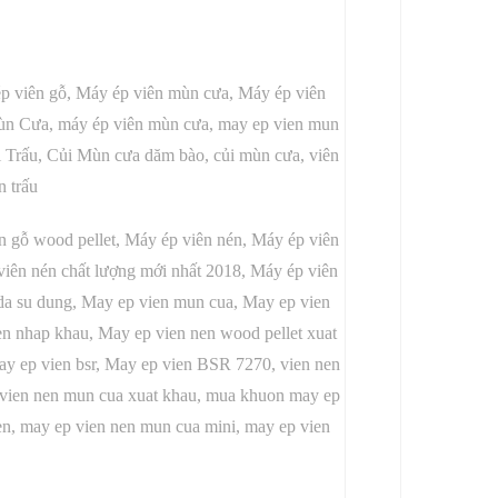
ép viên gỗ, Máy ép viên mùn cưa, Máy ép viên
ùn Cưa, máy ép viên mùn cưa, may ep vien mun
i Trấu, Củi Mùn cưa dăm bào, củi mùn cưa, viên
n trấu
 gỗ wood pellet, Máy ép viên nén, Máy ép viên
iên nén chất lượng mới nhất 2018, Máy ép viên
a su dung, May ep vien mun cua, May ep vien
n nhap khau, May ep vien nen wood pellet xuat
ay ep vien bsr, May ep vien BSR 7270, vien nen
gia vien nen mun cua xuat khau, mua khuon may ep
en, may ep vien nen mun cua mini, may ep vien