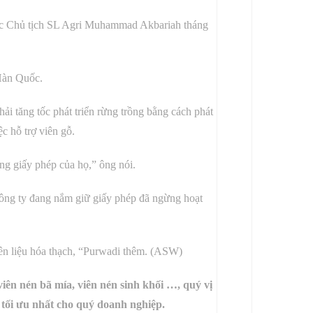
đốc Chủ tịch SL Agri Muhammad Akbariah tháng
 Hàn Quốc.
i tăng tốc phát triển rừng trồng bằng cách phát
c hỗ trợ viên gỗ.
ng giấy phép của họ,” ông nói.
công ty đang nắm giữ giấy phép đã ngừng hoạt
iên liệu hóa thạch, “Purwadi thêm. (ASW)
viên nén bã mía, viên nén sinh khối …, quý vị
i tối ưu nhất cho quý doanh nghiệp.