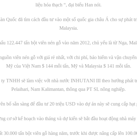
liệu hóa thạch “, đại biểu Han nói.
àn Quốc đã tìm cách đầu tư vào một số quốc gia châu Á cho sự phát tr
Malaysia.
u 122.447 tấn bột viên nén gỗ vào năm 2012, chủ yếu là từ Nga, Mal
guồn viên nén gỗ với giá rẻ nhất, với chi phí, bảo hiểm và vận chuyể
Mỹ của Việt Nam $ 144 mỗi tấn, Mỹ và Malaysia $ 141 mỗi tấn.
 ty TNHH sẽ làm việc với nhà nước INHUTANI III theo hướng phát tri
Pelaihari, Nam Kalimantan, thông qua PT SL nông nghiệp.
ên bố sẵn sàng để đầu tư 20 triệu USD vào dự án này sẽ cung cấp hạ
ng cơ sở kế hoạch vào tháng và dự kiến ​​sẽ bắt đầu hoạt động nhà má
ất 30.000 tấn bột viên gỗ hàng năm, trước khi được nâng cấp lên 100.