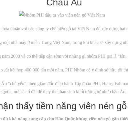
Châu Âu
thỏa thuận với các công ty chế biến gỗ tại Việt Nam để xây dựng hai 
g một nhà máy ở miền Trung Việt Nam, trong khi khác sẽ xây dựng n
g năm 2000 và có thể tiếp cận sớm với những gì nhóm PHI gọi là “lớn,
 xuất kết hợp 400.000 tấn mỗi năm. PHI Nhóm có ý định sở hữu tối th
 Âu “chủ yếu”, theo giám đốc điều hành Tập đoàn PHI, Henry Fahman
Quốc, nơi các ổ đĩa để thay thế than sinh khối tương tự như châu Âu.
ận thấy tiềm năng viên nén gỗ 
m đủ khả năng cung cấp cho Hàn Quốc lượng viên nén gỗ gần thiế