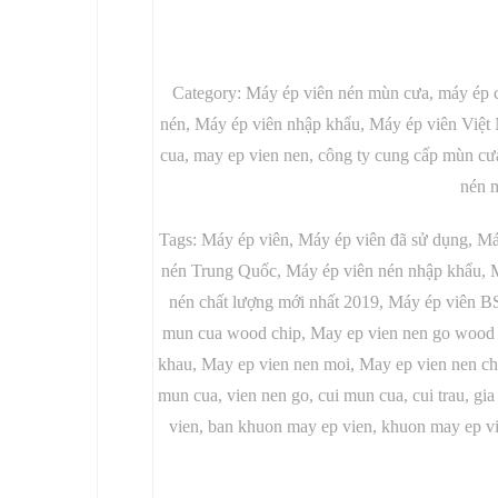
Category: Máy ép viên nén mùn cưa, máy ép c
nén, Máy ép viên nhập khẩu, Máy ép viên Việ
cua, may ep vien nen, công ty cung cấp mùn cư
nén m
Tags: Máy ép viên, Máy ép viên đã sử dụng, M
nén Trung Quốc, Máy ép viên nén nhập khẩu, M
nén chất lượng mới nhất 2019, Máy ép viên 
mun cua wood chip, May ep vien nen go wood p
khau, May ep vien nen moi, May ep vien nen ch
mun cua, vien nen go, cui mun cua, cui trau, gi
vien, ban khuon may ep vien, khuon may ep vi