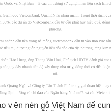
 Quốc và Nhật Bản – là các thị trường sử dụng nhiên liệu sạch làm chấ
iều, Giám đốc Vietcombank Quảng Ngãi nhấn mạnh: Trong thời gian q
ơn 30%, các dự án do Vietcombank đầu tư đều phát huy hiệu quả, đóng gó
phương.
hi nhánh đầu tiên trong hệ thống Vietcombank đầu tư vào lĩnh vực sả
sẽ tiêu thụ được nguồn nguyên liệu dồi dào của địa phương, tăng kim n
 đoàn Hào Hưng, ông Thang Văn Hoá, Chủ tịch HĐTV đánh giá cao t
 công ty đẩy nhanh tiến độ xây dựng nhà máy, đồng thời có điều kiện đ
tới.
bank Quảng Ngãi và Công ty Tân Thành Phú trong giai đoạn hiện nay c
 đúng định hướng và chỉ đạo của Ngân hàng Nhà nước và của Vietcom
o viên nén gỗ Việt Nam để cung