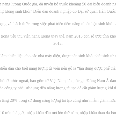
n năng lượng Quốc gia, đã tuyên bố trước khoảng 50 đại biểu doanh n
ng lượng sinh khối” Diễn đàn doanh nghiệp do Đại sứ quán Hàn Quốc 
ọng và thách thức trong việc phát triển tiềm năng nhiên liệu sinh khối t
trong tiêu thụ viên năng lượng thay thế, năm 2013 con số ước tính kh
2012.
làm nhiên liệu cho các nhà máy điện, được nén sinh khối phát sinh từ
iễn đàn cho biết năng lượng từ viên nén gỗ là “tận dụng được phế thải,
hối ở nước ngoài, bao gồm từ Việt Nam, là quốc gia Đông Nam Á đan
ác công ty phải sử dụng đến năng lượng tái tạo để cắt giảm lượng khí t
tăng 20% trong sử dụng năng lượng tái tạo cũng như nhằm giảm mức ti
0 trên thế giới, nhập khẩu dầu mỏ lớn thứ năm, nhập khẩu than đá lớn 