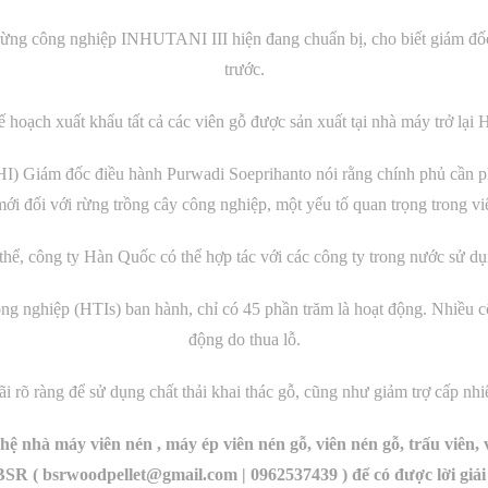
a rừng công nghiệp INHUTANI III hiện đang chuẩn bị, cho biết giám 
trước.
 hoạch xuất khẩu tất cả các viên gỗ được sản xuất tại nhà máy trở lại
I) Giám đốc điều hành Purwadi Soeprihanto nói rằng chính phủ cần phả
ới đối với rừng trồng cây công nghiệp, một yếu tố quan trọng trong việ
hể, công ty Hàn Quốc có thể hợp tác với các công ty trong nước sử dụ
ông nghiệp (HTIs) ban hành, chỉ có 45 phần trăm là hoạt động. Nhiều 
động do thua lỗ.
 rõ ràng để sử dụng chất thải khai thác gỗ, cũng như giảm trợ cấp nh
ệ nhà máy viên nén , máy ép viên nén gỗ, viên nén gỗ, trấu viên, 
SR ( bsrwoodpellet@gmail.com
| 0962537439 ) để có được lời giả