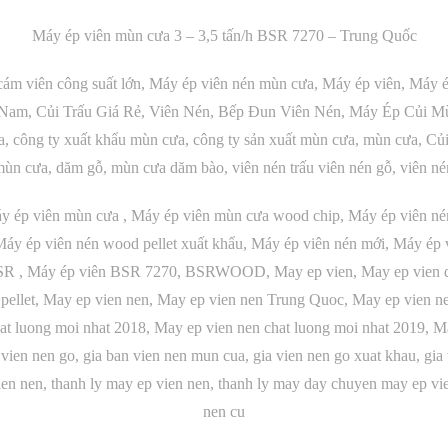
Máy ép viên mùn cưa 3 – 3,5 tấn/h BSR 7270 – Trung Quốc
ám viên công suất lớn, Máy ép viên nén mùn cưa, Máy ép viên, Máy 
t Nam, Củi Trấu Giá Rẻ, Viên Nén, Bếp Đun Viên Nén, Máy Ép Củi M
a, công ty xuất khẩu mùn cưa, công ty sản xuất mùn cưa, mùn cưa, Củ
ùn cưa, dăm gỗ, mùn cưa dăm bào, viên nén trấu viên nén gỗ, viên né
áy ép viên mùn cưa , Máy ép viên mùn cưa wood chip, Máy ép viên nén
áy ép viên nén wood pellet xuất khẩu, Máy ép viên nén mới, Máy ép v
BSR , Máy ép viên BSR 7270, BSRWOOD, May ep vien, May ep vien d
ellet, May ep vien nen, May ep vien nen Trung Quoc, May ep vien ne
at luong moi nhat 2018, May ep vien nen chat luong moi nhat 2019, M
a vien nen go, gia ban vien nen mun cua, gia vien nen go xuat khau, 
en nen, thanh ly may ep vien nen, thanh ly may day chuyen may ep vi
nen cu