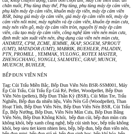
cắt, khớp chuyền động, cánh bồn chộn ẩm, Máy chế biến thức ăn
chăn nuôi, Phụ tùng thay thế, Phụ tùng, phụ tùng máy ép cám viên,
phụ kiện máy ép cám viên, khuôn máy ép viên, máy ép cám viên
BSR, bảng giá máy ép cám viên, giá máy ép cám viên nổi, máy ép
cám viên nổi mini, máy nghiền và ép cám viên, khuôn ép mùn cưa,
máy nén viên gỗ, máy ép cám viên tròn, nguyên lý máy ép cám
viên, cấu tạo máy ép cám viên, công nghệ làm viên nén mùn cưa,
định mức sản xuất viên nén, ứng dụng của viên nén mùn cưa,
ANDRITZ, CPM, ZCME, IEMME, JKAP, SOGEM, SPROUT
(UMT), MATADOR (UMT), MABRIK, BUEHLER, PALADIN,
PTN, PROMILL , YEMMAK, YULONG, ROTEX MASTER,
ZHENGCHANG, YONGLI, SALMATEC, GRAF, MUNCH,
MUENCH, BUHLER,
BẾP ĐUN VIÊN NÉN
Tag: Củi Trấu Miền Bắc, Bếp Đun Viên Nén BSR-SSM001, Máy
Ép Củi Trấu, Củi Trấu Ép Giá Rẻ, Pellet, Woodpellet, Bếp Đun
Viên Nén (pellets), Bếp Đun Thần Kỳ (BSR), Củi Mùn Tre, Trấu
Nghiền, Bếp đun đa nhiên liệu, Viên Nén Gỗ (Woodpellet), Than
Hoạt Tính, Bếp Đun Viên Nén, Bếp Đun Viên Nén BSR, Củi Trấu
Ép, Bếp Nướng, Bểp Đun, Viên Nén Mùn Cưa, Bếp Đun Bằng
Viên Nén, Bếp Đun Không Khói, bếp đun củi, bếp đun mùn cưa
không khói, bếp xanh công nghệ, bếp củi sinh học, bếp trấu không
khói, bep sieu tiet kiem nhien lieu, bếp, bếp đun, bếp đun viên nén,
bếp đun mini, bếp đun giá rẻ, bếp đun sinh học, bếp khí hóa, bếp