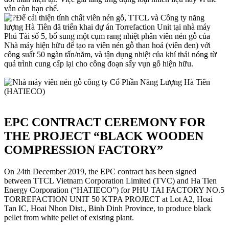
vẫn còn hạn chế.
Để cải thiện tính chất viên nén gỗ, TTCL và Công ty năng
lượng Hà Tiên đã triển khai dự án Torrefaction Unit tại nhà máy
Phú Tài số 5, bổ sung một cụm rang nhiệt phân viên nén gỗ của
Nhà máy hiện hữu để tạo ra viên nén gỗ than hoá (viên đen) với
công suất 50 ngàn tấn/năm, và tận dụng nhiệt của khí thải nóng từ
quá trình cung cấp lại cho công đoạn sấy vụn gỗ hiện hữu.
EPC CONTRACT CEREMONY FOR
THE PROJECT “BLACK WOODEN
COMPRESSION FACTORY”
On 24th December 2019, the EPC contract has been signed
between TTCL Vietnam Corporation Limited (TVC) and Ha Tien
Energy Corporation (“HATIECO”) for PHU TAI FACTORY NO.5
TORREFACTION UNIT 50 KTPA PROJECT at Lot A2, Hoai
Tan IC, Hoai Nhon Dist., Binh Dinh Province, to produce black
pellet from white pellet of existing plant.