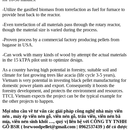
-Utilize the gasified biomass from torrefaction as fuel for furnace to
provide heat back to the reactor.
-Even torrefaction of all materials pass through the rotary reactor,
though the material size is varied during the process.
-Proven process by a commercial factory producing pellets from
bagasse in USA.
-Can work with many kinds of wood by attempt the actual materials
in the 15 kTPA pilot unit to optimize design.
As a country having high potential in forestry, suitable soil and
climate for fast growing trees like acacia (life cycle 3-5 years),
Vietnam is very potential in investing black pellet manufacturing for
domestic power plants and export. Consequently it boosts the
forestry development, and protects the environment and resources.
TTCL Vietnam expects the project can be the typical example for
the other projects to happen.
Mọi nhu cầu về tư vấn các giải pháp công nghệ nhà máy viên
nén , máy ép viên nén gỗ, viên nén gỗ, trấu viên, viên nén bã
mía, viên nén sinh khối …, quý vị liên hệ với CÔNG TY TNHH
GỖ BSR ( bsrwoodpellet@gmail.com
| 0962537439 ) để có được