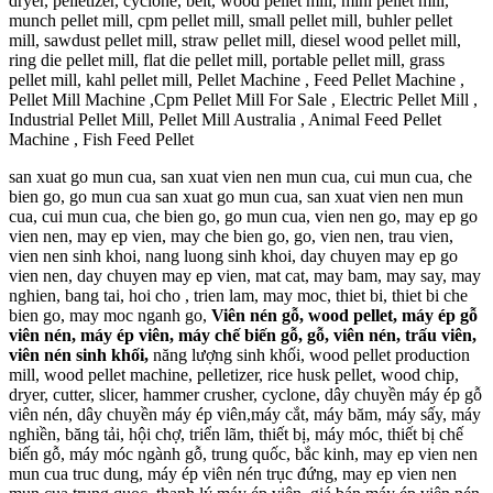
dryer, pelletizer, cyclone, belt, wood pellet mill, mini pellet mill,
munch pellet mill, cpm pellet mill, small pellet mill, buhler pellet
mill, sawdust pellet mill, straw pellet mill, diesel wood pellet mill,
ring die pellet mill, flat die pellet mill, portable pellet mill, grass
pellet mill, kahl pellet mill, Pellet Machine , Feed Pellet Machine ,
Pellet Mill Machine ,Cpm Pellet Mill For Sale , Electric Pellet Mill ,
Industrial Pellet Mill, Pellet Mill Australia , Animal Feed Pellet
Machine , Fish Feed Pellet
san xuat go mun cua, san xuat vien nen mun cua, cui mun cua, che
bien go, go mun cua san xuat go mun cua, san xuat vien nen mun
cua, cui mun cua, che bien go, go mun cua, vien nen go, may ep go
vien nen, may ep vien, may che bien go, go, vien nen, trau vien,
vien nen sinh khoi, nang luong sinh khoi, day chuyen may ep go
vien nen, day chuyen may ep vien, mat cat, may bam, may say, may
nghien, bang tai, hoi cho , trien lam, may moc, thiet bi, thiet bi che
bien go, may moc nganh go,
Viên nén gỗ, wood pellet, máy ép gỗ
viên nén, máy ép viên, máy chế biến gỗ, gỗ, viên nén, trấu viên,
viên nén sinh khối,
năng lượng sinh khối, wood pellet production
mill, wood pellet machine, pelletizer, rice husk pellet, wood chip,
dryer, cutter, slicer, hammer crusher, cyclone, dây chuyền máy ép gỗ
viên nén, dây chuyền máy ép viên,máy cắt, máy băm, máy sấy, máy
nghiền, băng tải, hội chợ, triển lãm, thiết bị, máy móc, thiết bị chế
biến gỗ, máy móc ngành gỗ, trung quốc, bắc kinh, may ep vien nen
mun cua truc dung, máy ép viên nén trục đứng, may ep vien nen