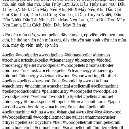
mỡ, sản xuất dầu mỡ, Dầu Thủy Lực 320, Dầu Thủy Lực 460, Dầu
Thủy Lực 680, Dầu Máy Nén Khí, Nhớt Máy Nén Khí, Dầu Cắt
Gọt Kim Loại, Dầu Gia Công Kim Loại, Dầu Truyền Nhiệt, Dầu
Dẫn Nhiệt,Dầu Tải Nhiệt, Dầu Máy Nén Lạnh, Dầu Bôi Trơn Máy
Nén Lạnh, Dầu Cách Điện, Dầu Máy Biến áp
viên nén mùn cưa, wood pellet, dây chuyền, ép viên, viên nén mùn
cưa, hệ thống viên nén mùn cưa, dây chuyền sản xuất viên nén mùn
cưa, máy ép viên, máy ép viên
#pellet #woodpellet #woodpellets #biomassboiler #biomass
#ricehusk #ricehuskpellet #cleanenergy #bioenergy #biofuel
#bioenergy #pellet #woodpellet #woodpellets #biomassboiler
#biomass #ricehusk #ricehuskpellet #cleanenergy #bioenergy
#biofuel #bioenergy #vietnam #wood #woodworking #biofuels
#pellets #pellets #bsrwood #rice #woodchip #wuxi #china
#machinery #machining #mechanical #pelletmill #pelletmachine
#pelletproductionline #pelletindustry #woodpellet #woodpellets
#woodpelletvn #vietnam #woodchip #pellet #pellets #biofuel
#bioenergy #biomasspellet #biopellet #korea #southkorea #japan
#wood #woodworking #machinery #machine #pelletmill
#pelletmachine #china #wuxi #shanghai #wuxibsr #bsr #bsrwood
#Woodpelletmill #woodpelletmachine #slicer #hammercrusher
#dryer #pelletizer #cyclone #belt #woodpelletmill #minipelletmill
#munchpelletmill #cpmpelletmill #smallpelletmill #buhlerpelletmill