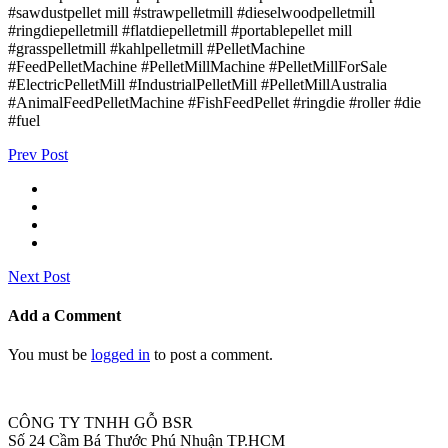
#sawdustpellet mill #strawpelletmill #dieselwoodpelletmill
#ringdiepelletmill #flatdiepelletmill #portablepellet mill
#grasspelletmill #kahlpelletmill #PelletMachine
#FeedPelletMachine #PelletMillMachine #PelletMillForSale
#ElectricPelletMill #IndustrialPelletMill #PelletMillAustralia
#AnimalFeedPelletMachine #FishFeedPellet #ringdie #roller #die
#fuel
Prev Post
Next Post
Add a Comment
You must be
logged in
to post a comment.
CÔNG TY TNHH GỖ BSR
Số 24 Cầm Bá Thước Phú Nhuận TP.HCM