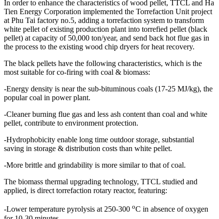
In order to enhance the characteristics of wood pellet, TTCL and Ha
Tien Energy Corporation implemented the Torrefaction Unit project
at Phu Tai factory no.5, adding a torrefaction system to transform
white pellet of existing production plant into torrefied pellet (black
pellet) at capacity of 50,000 ton/year, and send back hot flue gas in
the process to the existing wood chip dryers for heat recovery.
The black pellets have the following characteristics, which is the
most suitable for co-firing with coal & biomass:
-Energy density is near the sub-bituminous coals (17-25 MJ/kg), the
popular coal in power plant.
-Cleaner burning flue gas and less ash content than coal and white
pellet, contribute to environment protection.
-Hydrophobicity enable long time outdoor storage, substantial
saving in storage & distribution costs than white pellet.
-More brittle and grindability is more similar to that of coal.
The biomass thermal upgrading technology, TTCL studied and
applied, is direct torrefaction rotary reactor, featuring:
o
-Lower temperature pyrolysis at 250-300
C in absence of oxygen
for 10-30 minutes.