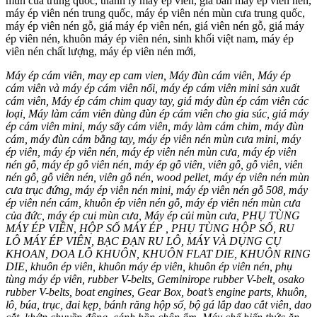
mun cua trung quoc, thanh lý máy ép viên, giá bán máy ép viên nén,
máy ép viên nén trung quốc, máy ép viên nén mùn cưa trung quốc,
máy ép viên nén gỗ, giá máy ép viên nén, giá viên nén gỗ, giá máy
ép viên nén, khuôn máy ép viên nén, sinh khối việt nam, máy ép
viên nén chất lượng, máy ép viên nén mới,
Máy ép cám viên, may ep cam vien, Máy đùn cám viên, Máy ép
cám viên và máy ép cám viên nổi, máy ép cám viên mini sản xuất
cám viên, Máy ép cám chim quay tay, giá máy đùn ép cám viên các
loại, Máy làm cám viên dùng đùn ép cám viên cho gia súc, giá máy
ép cám viên mini, máy sấy cám viên, máy làm cám chim, máy đùn
cám, máy đùn cám bằng tay, máy ép viên nén mùn cưa mini, máy
ép viên, máy ép viên nén, máy ép viên nén mùn cưa, máy ép viên
nén gỗ, máy ép gỗ viên nén, máy ép gỗ viên, viên gỗ, gỗ viên, viên
nén gỗ, gỗ viên nén, viên gỗ nén, wood pellet, máy ép viên nén mùn
cưa trục đứng, máy ép viên nén mini, máy ép viên nén gỗ 508, máy
ép viên nén cám, khuôn ép viên nén gỗ, máy ép viên nén mùn cưa
của đức, máy ép cui mùn cưa, Máy ép củi mùn cưa, PHỤ TÙNG
MÁY ÉP VIÊN, HỘP SỐ MÁY ÉP , PHỤ TÙNG HỘP SỐ, RU
LÔ MÁY ÉP VIÊN, BẠC ĐẠN RU LÔ, MÁY VÀ DỤNG CỤ
KHOAN, DOA LỖ KHUÔN, KHUÔN FLAT DIE, KHUÔN RING
DIE, khuôn ép viên, khuôn máy ép viên, khuôn ép viên nén, phụ
tùng máy ép viên, rubber V-belts, Geminirope rubber V-belt, osako
rubber V-belts, boat engines, Gear Box, boat’s engine parts, khuôn,
lô, búa, trục, đai kẹp, bánh răng hộp số, bộ gá lắp dao cắt viên, dao