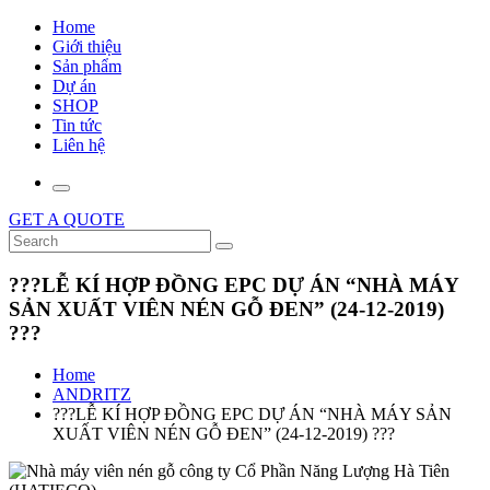
Home
Giới thiệu
Sản phẩm
Dự án
SHOP
Tin tức
Liên hệ
GET A QUOTE
???LỄ KÍ HỢP ĐỒNG EPC DỰ ÁN “NHÀ MÁY
SẢN XUẤT VIÊN NÉN GỖ ĐEN” (24-12-2019)
???
Home
ANDRITZ
???LỄ KÍ HỢP ĐỒNG EPC DỰ ÁN “NHÀ MÁY SẢN
XUẤT VIÊN NÉN GỖ ĐEN” (24-12-2019) ???