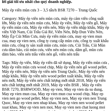
lời giải tối ưu nhất cho quý doanh nghiệp.
Máy ép viên mùn cưa 3 – 3,5 tấn/h BSR 7270 – Trung Quốc
Category: Máy ép viên nén mùn cưa, máy ép cám viên công suất
lớn, Máy ép viên nén mùn cưa, Máy ép viên, Máy ép viên gỗ, Máy
ép viên mùn cưa, Máy ép viên nén, Máy ép viên nhập khẩu, Máy ép
viên Việt Nam, Củi Trấu Giá Rẻ, Viên Nén, Bếp Đun Viên Nén,
Máy Ép Củi Mùn Cưa, máy ép viên mùn cưa, may ep vien mun
cua, may ep vien nen, công ty cung cấp mùn cưa, công ty xuất khẩu
mùn cưa, công ty sản xuất mùn cưa, mùn cưa, Củi Trấu, Củi Mùn
cưa dăm bào, củi mùn cưa, viên nén mùn cưa, dăm gỗ, mùn cưa
dăm bào, viên nén trấu viên nén gỗ, viên nén trấu
Tags: Máy ép viên, Máy ép viên đã sử dụng, Máy ép viên mùn cưa ,
Máy ép viên mùn cưa wood chip, Máy ép viên nén gỗ wood pellet,
Máy ép viên nén, Máy ép viên nén Trung Quốc, Máy ép viên nén
nhập khẩu, Máy ép viên nén wood pellet xuất khẩu, Máy ép viên
nén mới, Máy ép viên nén chất lượng mới nhất 2018, Máy ép viên
nén chất lượng mới nhất 2019, Máy ép viên BSR , Máy ép viên
BSR 7270, BSRWOOD, May ep vien, May ep vien da su dung,
May ep vien mun cua, May ep vien mun cua wood chip, May ep
vien nen go wood pellet, May ep vien nen, May ep vien nen Trung
Quoc, May ep vien nen nhap khau, May ep vien nen wood pellet
xuat khau, May ep vien nen moi, May ep vien nen chat luong moi