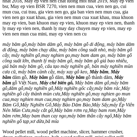
nhat 2018, May ep vien nen chat luong moi nhat 2019, May ep vien
bsr, May ep vien BSR 7270, vien nen mun cua, vien nen go, cui
mun cua, cui trau, gia vien nen go, gia ban vien nen mun cua, gia
vien nen go xuat khau, gia vien nen mun cua xuat khau, mua khuon
may ep vien, ban khuon may ep vien, khuon may ep vien nen, thanh
ly may ep vien nen, thanh ly may day chuyen may ep vien, may ep
vien nen mun cua mini, may ep vien nen cu
máy băm gỗ,máy băm dăm gỗ, máy băm gỗ di động, máy băm dăm
di động, máy băm chạy dầu, máy băm công suất nhỏ, máy băm gỗ
cây, máy nghiền gỗ,may nghien go,may bam dam go, máy băm gỗ
công suất lớn, thanh lý máy băm gỗ, máy băm gỗ giá bao nhiêu,
giá bán máy băm gỗ, cấu tạo máy nghiền gỗ, bán máy nghiền mùn
cưa cũ, máy băm cành cây, máy xay gỗ keo,
Máy băm
,
Máy
băm
dăm gỗ,
Máy băm
gỗ dăm,
Máy băm
gỗ thành dăm,
Máy
băm
gỗ Việt Nam,
Máy chế biến gỗ,
Máy băm dăm gỗ,máy băm
gỗ,dăm gỗ,máy nghiền gỗ,Máy nghiền gốc cây,máy băm rác,Máy
nghiền gỗ cây thành mùn cưa,Máy nghiền gỗ,may nghien go mun
cua,may nghien mun cua,may nghien go,may bam dam go,Máy
Băm Gỗ,Máy Nghiền Gỗ,Máy Bào Dăm Bào,Máy Sấy,máy Ép Viên
Nén Mùn Cưa,máy cắt gỗ,Máy băm rơm rạ,May bam rom,Máy
băm rơm,May bam than cay ngo,máy băm thân cây ngô,Máy băm
nghiền gỗ tạp,xơ dừa,bã mía
Wood pellet mill, wood pellet machine, slicer, hammer crusher,