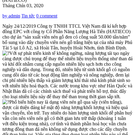
Tháng Chín 03, 2020
by admin
Tin tức
0 comment
Ngày 24/12/2019 Công ty TNHH TTCL Việt Nam đã kí kết hợp
đồng EPC với công ty Cổ Phần Năng Lượng Hà Tiên (HATIECO)
cho dự án “sản xuất viên nén gỗ đen có công suất 50.000 tấn/năm”
bổ sung vào dây chuyền viên nén gỗ trắng hiện tại của nhà máy Phú
Tài 5 tại Lô A2, xã Hoài Tân, huyện Hoài Nhơn, tỉnh Bình Định.
Với sự phát triển kinh tế không ngừng, năng lượng tái tạo ngày
càng được chú trọng để thay thế nhiên liệu truyền thống như than đá
và khí đốt nhằm cung cấp nguồn nhiên liệu sạch hơn cho công
nghiệp và dân dụng. Trong đó, nhiên liệu từ sinh khối gỗ có nguồn
cung dồi dào từ các hoạt động lâm nghiệp và nông nghiệp, đem lại
chi phí nhiên liệu thấp và giảm lượng khí thải nhà kính phát sinh so
với nhiên liệu hoá thạch. Các nước trong khu vực như Hàn Quốc và
Nhật Bản đã có các chính sách thuế và phát triển hỗ trợ, thúc đẩy
cho loại nhiên liệu này để thay thế than trong thời gian sắp tới.
Phổ biến hiện nay là dạng viên nén gỗ qua sấy (viên trắng),
được cải thiện đáng kể mật độ năng lượng/khối lượng và hiệu quả
vận chuyển, tồn trữ. Tuy nhiên do hàm lượng sinh khối dễ phân huỷ
vẫn còn nên viên nén gỗ có thời gian lưu trữ thấp (khoảng 1 tuần
với điều kiện trong nhà), cơ tính và thành phần hoá học vẫn chưa
tương đồng than đá nên không sử dụng được cho các dầy chuyền
đốt than hiện tại. Việc gia tăng ứng dụng loại nhiên liệu này vì thế