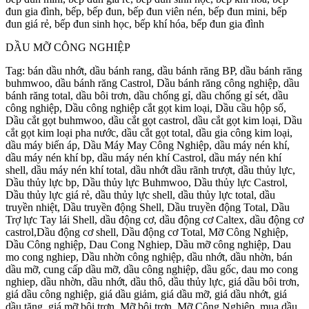
đun gia đình, bếp, bếp đun, bếp đun viên nén, bếp đun mini, bếp
đun giá rẻ, bếp đun sinh học, bếp khí hóa, bếp đun gia đình
DẦU MỠ CÔNG NGHIỆP
Tag: bán dầu nhớt, dầu bánh rang, dầu bánh răng BP, dầu bánh răng
buhmwoo, dầu bánh răng Castrol, Dầu bánh răng công nghiệp, dầu
bánh răng total, dầu bôi trơn, dầu chống gỉ, dầu chống gỉ sét, dầu
công nghiệp, Dầu công nghiệp cắt gọt kim loại, Dầu cầu hộp số,
Dầu cắt gọt buhmwoo, dầu cắt gọt castrol, dầu cắt gọt kim loại, Dầu
cắt gọt kim loại pha nước, dầu cắt gọt total, dầu gia công kim loại,
dầu máy biến áp, Dầu Máy May Công Nghiệp, dầu máy nén khí,
dầu máy nén khí bp, dầu máy nén khí Castrol, dầu máy nén khí
shell, dầu máy nén khí total, dầu nhớt dầu rãnh trượt, dầu thủy lực,
Dầu thủy lực bp, Dầu thủy lực Buhmwoo, Dầu thủy lực Castrol,
Dầu thủy lực giá rẻ, dầu thủy lực shell, dầu thủy lực total, dầu
truyền nhiệt, Dầu truyền động Shell, Dầu truyền động Total, Dầu
Trợ lực Tay lái Shell, dầu động cơ, dầu động cơ Caltex, dầu động cơ
castrol,Dầu động cơ shell, Dầu động cơ Total, Mỡ Công Nghiệp,
Dầu Công nghiệp, Dau Cong Nghiep, Dầu mỡ công nghiệp, Dau
mo cong nghiep, Dầu nhờn công nghiệp, dầu nhớt, dầu nhờn, bán
dầu mỡ, cung cấp dầu mỡ, dầu công nghiệp, dầu gốc, dau mo cong
nghiep, dầu nhờn, dầu nhớt, dầu thô, dầu thủy lực, giá dầu bôi trơn,
giá dầu công nghiệp, giá dầu giảm, giá dầu mỡ, giá dầu nhớt, giá
dầu tăng, giá mỡ bôi trơn, Mỡ bôi trơn, Mỡ Công Nghiệp, mua dầu