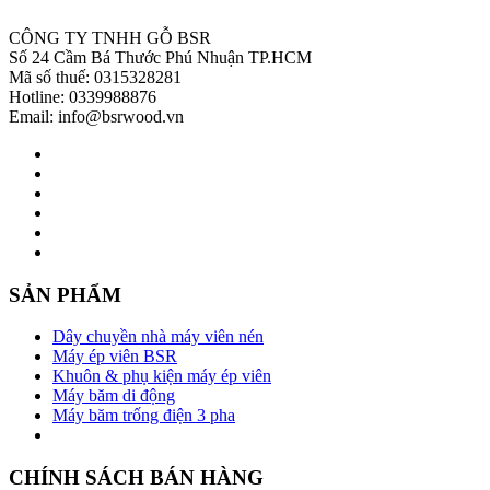
CÔNG TY TNHH GỖ BSR
Số 24 Cầm Bá Thước Phú Nhuận TP.HCM
Mã số thuế: 0315328281
Hotline: 0339988876
Email: info@bsrwood.vn
SẢN PHẨM
Dây chuyền nhà máy viên nén
Máy ép viên BSR
Khuôn & phụ kiện máy ép viên
Máy băm di động
Máy băm trống điện 3 pha
CHÍNH SÁCH BÁN HÀNG