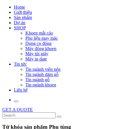
Home
Giới thiệu
Sản phẩm
Dự án
SHOP
Khoen mắt cáo
Phụ liệu may mặc
Dụng cụ đóng
Máy đóng khoen
Máy túi giấy
Máy in date
Tin tức
Tin ngành viên nén
Tin ngành dăm gỗ
Tin ngành gỗ
Tin ngành khoen
Liên hệ
GET A QUOTE
Từ khóa sản phẩm Phụ tùng