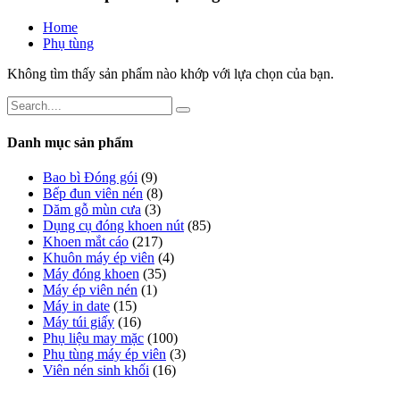
Home
Phụ tùng
Không tìm thấy sản phẩm nào khớp với lựa chọn của bạn.
Danh mục sản phẩm
Bao bì Đóng gói
(9)
Bếp đun viên nén
(8)
Dăm gỗ mùn cưa
(3)
Dụng cụ đóng khoen nút
(85)
Khoen mắt cáo
(217)
Khuôn máy ép viên
(4)
Máy đóng khoen
(35)
Máy ép viên nén
(1)
Máy in date
(15)
Máy túi giấy
(16)
Phụ liệu may mặc
(100)
Phụ tùng máy ép viên
(3)
Viên nén sinh khối
(16)