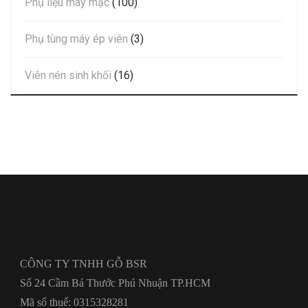
Phụ liệu may mặc
(100)
Phụ tùng máy ép viên
(3)
Viên nén sinh khối
(16)
CÔNG TY TNHH GỖ BSR
Số 24 Cầm Bá Thước Phú Nhuận TP.HCM
Mã số thuế: 0315328281